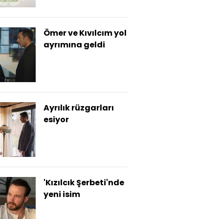
Ömer ve Kıvılcım yol
ayrımına geldi
Ayrılık rüzgarları
esiyor
'Kızılcık Şerbeti'nde
yeni isim