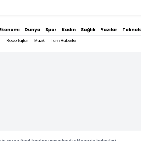
Ekonomi
Dünya
Spor
Kadın
Sağlık
Yazılar
Teknolo
Röportajlar
Müzik
Tüm Haberler
i'nin sezon final tanıtımı yayınlandı - Magazin haberleri