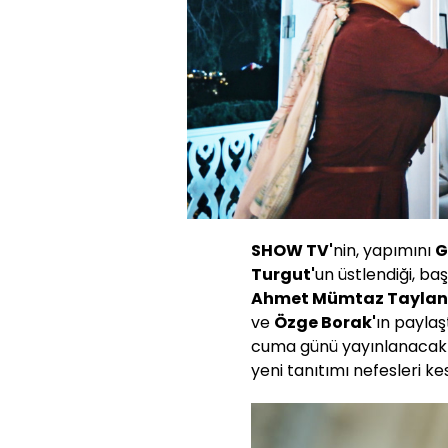
SHOW TV'
nin, yapımını
G
Turgut'
un üstlendiği, baş
Ahmet Mümtaz Taylan, 
ve
Özge Borak'
ın paylaş
cuma günü yayınlanacak 
yeni tanıtımı nefesleri kes