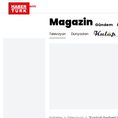
Canlı
Magazin
Gündem
Televizyon
Dünyadan
Haberler
Televizyon
'Kızılcık Şerbet