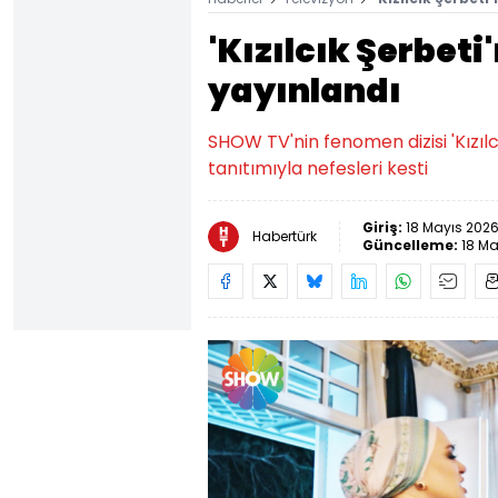
'Kızılcık Şerbeti
yayınlandı
SHOW TV'nin fenomen dizisi 'Kızılc
tanıtımıyla nefesleri kesti
Giriş:
18 Mayıs 2026
Habertürk
Güncelleme:
18 Ma