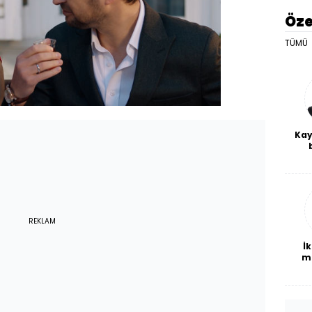
Öze
TÜMÜ
Kay
De
haf
a
bl
REKLAM
İk
m