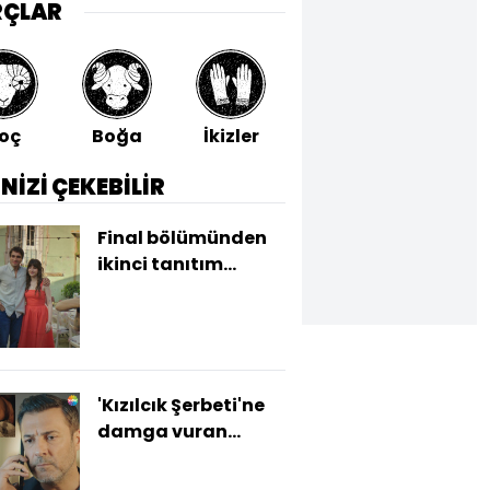
RÇLAR
oç
Boğa
İkizler
Yengeç
Aslan
İNİZİ ÇEKEBİLİR
Final bölümünden
ikinci tanıtım
yayınlandı
'Kızılcık Şerbeti'ne
damga vuran
ayrılık