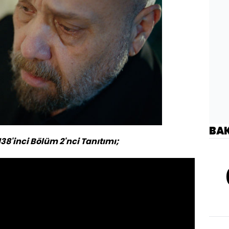
BA
 138'inci Bölüm 2'nci Tanıtımı;