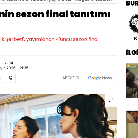
BU
'nin sezon final tanıtımı
K
ık Şerbeti', yayımlanan 4'üncü sezon finali
İLG
 - 21:34
yıs 2026 - 21:35
ABONE OL