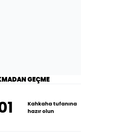
KMADAN GEÇME
01
Kahkaha tufanına
hazır olun