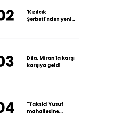
02
'Kızılcık
Şerbeti'nden yeni
tanıtım
03
Dila, Miran'la karşı
karşıya geldi
04
"Taksici Yusuf
mahallesine
dönüyor"