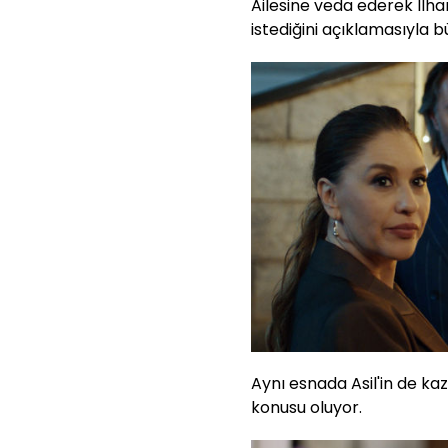
Ailesine veda ederek İlha
istediğini açıklamasıyla b
Aynı esnada Asil'in de k
konusu oluyor.