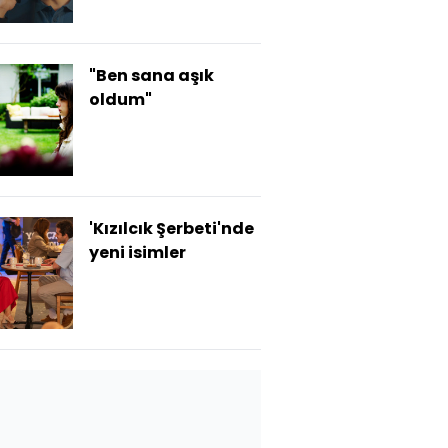
"Ben sana aşık
oldum"
'Kızılcık Şerbeti'nde
yeni isimler