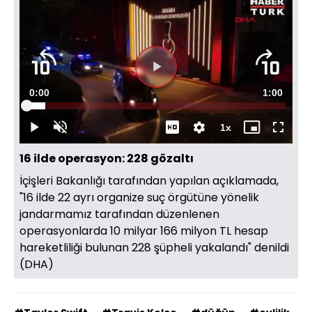
Videoyu
Süre
0:00
Toplam
1:00
Oynat
Yüklendi
:
7.36%
Süre
1x
Oynat
Sesi
Oynatma
Mini
Tam
Aç
Hızı
oynatıcı
Ekran
16 ilde operasyon: 228 gözaltı
İçişleri Bakanlığı tarafından yapılan açıklamada,
"16 ilde 22 ayrı organize suç örgütüne yönelik
jandarmamız tarafından düzenlenen
operasyonlarda 10 milyar 166 milyon TL hesap
hareketliliği bulunan 228 şüpheli yakalandı" denildi
(DHA)