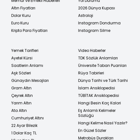
Memur ve Emekli Haberleri
Yol Durumu
Altın Fiyatları
2026 Dünya Kupası
Dolar Kuru
Astroloji
Euro Kuru
Instagram Dondurma
Kripto Para Fiyatları
Instagram Silme
Yemek Tarifleri
Video Haberler
Ayetel Kürsi
TDK Sözlük Anlamları
Saatlerin Anlamı
Üniversite Taban Puanları
Aşk Sözleri
Rüya Tabirleri
Günaydın Mesajları
Dünya Tarihi ve Türk Tarihi
Gram Altın
İslam Ansiklopedisi
Çeyrek Altın
TÜBİTAK Ansiklopedisi
Yarım Altın
Hangi Besin Kaç Kalori
Ata Altın
Eş Anlamlı Kelimeler
Sözlüğü
Cumhuriyet Altını
Hangi Kelime Nasıl Yazılır?
22 Ayar Bilezik
En Güzel Sözler
1 Dolar Kaç TL
Metrobüs Durakları