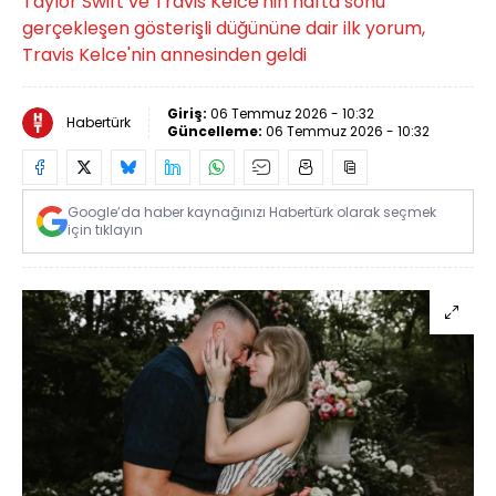
Taylor Swift ve Travis Kelce'nin hafta sonu
gerçekleşen gösterişli düğününe dair ilk yorum,
Travis Kelce'nin annesinden geldi
Giriş:
06 Temmuz 2026 - 10:32
Habertürk
Güncelleme:
06 Temmuz 2026 - 10:32
Google’da haber kaynağınızı Habertürk olarak seçmek
için tıklayın