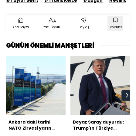
#Taylor Swift
#Travis Kelce
#düğün
#evlilik
Ana Sayfa
Yazı Boyutu
Paylaş
Favoriler
GÜNÜN ÖNEMLİ MANŞETLERİ
Ankara'daki tarihi
Beyaz Saray duyurdu:
NATO Zirvesi yarın
Trump'ın Türkiye
başlayacak
programı