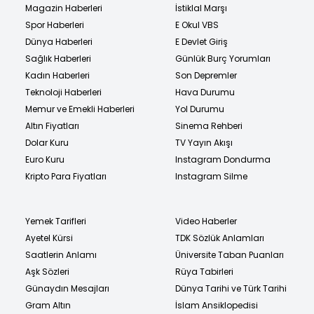
Magazin Haberleri
İstiklal Marşı
Spor Haberleri
E Okul VBS
Dünya Haberleri
E Devlet Giriş
Sağlık Haberleri
Günlük Burç Yorumları
Kadın Haberleri
Son Depremler
Teknoloji Haberleri
Hava Durumu
Memur ve Emekli Haberleri
Yol Durumu
Altın Fiyatları
Sinema Rehberi
Dolar Kuru
TV Yayın Akışı
Euro Kuru
Instagram Dondurma
Kripto Para Fiyatları
Instagram Silme
Yemek Tarifleri
Video Haberler
Ayetel Kürsi
TDK Sözlük Anlamları
Saatlerin Anlamı
Üniversite Taban Puanları
Aşk Sözleri
Rüya Tabirleri
Günaydın Mesajları
Dünya Tarihi ve Türk Tarihi
Gram Altın
İslam Ansiklopedisi