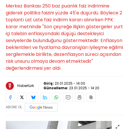
Merkez Bankası 250 baz puanlık faiz indirimine
giderek politika faizini yüzde 45'e düşürdü. Böylece 2
toplantı üst üste faiz indirim kararı alınırken PPK
karar metninde "Son çeyreğe ilişkin göstergeler yurt
içi talebin enflasyondaki düşüşü destekleyici
seviyelerde bulunduğunu göstermektedir. Enflasyon
beklentileri ve fiyatlama davranışları iyileşme eğilimi
sergilemekle birlikte, dezenflasyon süreci açısından
risk unsuru olmaya devam etmektedir"
değerlendirmesi yer aldı
Giriş:
23.01.2025 - 14:00
Habertürk
Güncelleme:
23.01.2025 - 14:20
ABONE OL