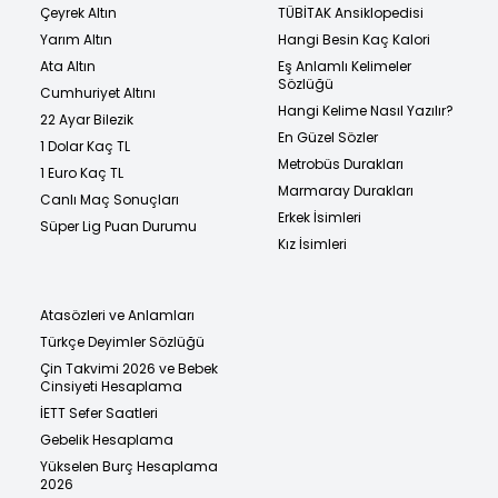
Çeyrek Altın
TÜBİTAK Ansiklopedisi
Yarım Altın
Hangi Besin Kaç Kalori
Ata Altın
Eş Anlamlı Kelimeler
Sözlüğü
Cumhuriyet Altını
Hangi Kelime Nasıl Yazılır?
22 Ayar Bilezik
En Güzel Sözler
1 Dolar Kaç TL
Metrobüs Durakları
1 Euro Kaç TL
Marmaray Durakları
Canlı Maç Sonuçları
Erkek İsimleri
Süper Lig Puan Durumu
Kız İsimleri
Atasözleri ve Anlamları
Türkçe Deyimler Sözlüğü
Çin Takvimi 2026 ve Bebek
Cinsiyeti Hesaplama
İETT Sefer Saatleri
Gebelik Hesaplama
Yükselen Burç Hesaplama
2026