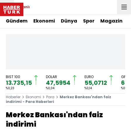
Canlı
Gündem
Ekonomi
Dünya
Spor
Magazin
BIST 100
DOLAR
EURO
GRAM
13.735,15
47,5954
55,0712
6.5
%0,23
%0,04
%0,14
%0,34
Haberler
Ekonomi
Para
Merkez Bankası'ndan faiz
indirimi - Para Haberleri
Merkez Bankası'ndan faiz
indirimi