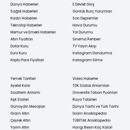
Dünya Haberleri
E Devlet Giriş
Sağlık Haberleri
Günlük Burç Yorumları
Kadın Haberleri
Son Depremler
Teknoloji Haberleri
Hava Durumu
Memur ve Emekli Haberleri
Yol Durumu
Altın Fiyatları
Sinema Rehberi
Dolar Kuru
TV Yayın Akışı
Euro Kuru
Instagram Dondurma
Kripto Para Fiyatları
Instagram Silme
Yemek Tarifleri
Video Haberler
Ayetel Kürsi
TDK Sözlük Anlamları
Saatlerin Anlamı
Üniversite Taban Puanları
Aşk Sözleri
Rüya Tabirleri
Günaydın Mesajları
Dünya Tarihi ve Türk Tarihi
Gram Altın
İslam Ansiklopedisi
Çeyrek Altın
TÜBİTAK Ansiklopedisi
Yarım Altın
Hangi Besin Kaç Kalori