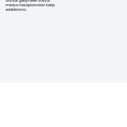
Günlük gelişmeleri sosyal
medya hesaplarından takip
edebilirsiniz.