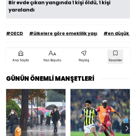
Bir evde çıkan yangında 1 kişi öldü, 1 kişi
yaralandı
#OECD
#ülkelere göre emeklilik yaşı
#en düşük eme
Ana Sayfa
Yazı Boyutu
Paylaş
Favoriler
GÜNÜN ÖNEMLİ MANŞETLERİ