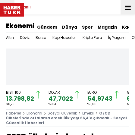
Canlı
Ekonomi
Gündem
Dünya
Spor
Magazin
Kadı
Altın
Döviz
Borsa
Kap Haberleri
Kripto Para
İş Yaşam
O
BIST 100
DOLAR
EURO
GRA
13.798,82
47,7022
54,9743
6.
%0,70
%0,13
%0,06
%0,16
Haberler
Ekonomi
Sosyal Güvenlik
Emekli
OECD
ülkelerinde ortalama emeklilik yaşı 66,4’e çıkacak - Sosyal
Güvenlik Haberleri