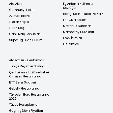
Ata Altın
Eş Anlamlı Kelimeler
Sözlüğü
Cumhuriyet Altını
Hangi Kelime Nasıl Yazılır?
22 Ayar Bilezik
En Güzel Sözler
1 Dolar Kaç TL
Metrobüs Durakları
1 Euro Kaç TL
Marmaray Durakları
Canlı Maç Sonuçları
Erkek İsimleri
Süper Lig Puan Durumu
Kız İsimleri
Atasözleri ve Anlamları
Türkçe Deyimler Sözlüğü
Çin Takvimi 2026 ve Bebek
Cinsiyeti Hesaplama
İETT Sefer Saatleri
Gebelik Hesaplama
Yükselen Burç Hesaplama
2026
Yüzde Hesaplama
Geçmiş Döviz Fiyatları