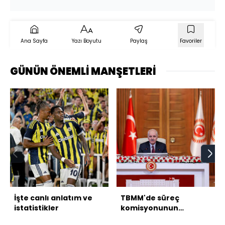
Ana Sayfa
Yazı Boyutu
Paylaş
Favoriler
GÜNÜN ÖNEMLİ MANŞETLERİ
İşte canlı anlatım ve
TBMM'de süreç
istatistikler
komisyonunun
3.toplantısı sona erdi