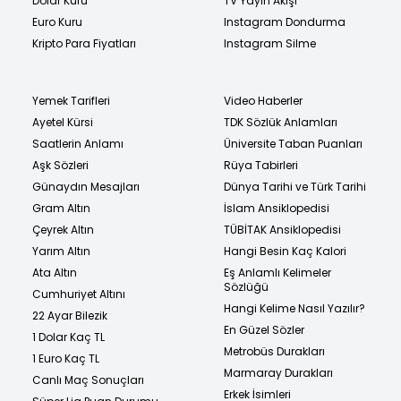
Dolar Kuru
TV Yayın Akışı
Euro Kuru
Instagram Dondurma
Kripto Para Fiyatları
Instagram Silme
Yemek Tarifleri
Video Haberler
Ayetel Kürsi
TDK Sözlük Anlamları
Saatlerin Anlamı
Üniversite Taban Puanları
Aşk Sözleri
Rüya Tabirleri
Günaydın Mesajları
Dünya Tarihi ve Türk Tarihi
Gram Altın
İslam Ansiklopedisi
Çeyrek Altın
TÜBİTAK Ansiklopedisi
Yarım Altın
Hangi Besin Kaç Kalori
Ata Altın
Eş Anlamlı Kelimeler
Sözlüğü
Cumhuriyet Altını
Hangi Kelime Nasıl Yazılır?
22 Ayar Bilezik
En Güzel Sözler
1 Dolar Kaç TL
Metrobüs Durakları
1 Euro Kaç TL
Marmaray Durakları
Canlı Maç Sonuçları
Erkek İsimleri