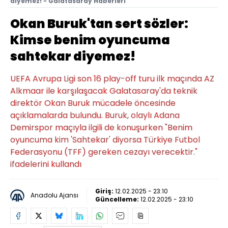
diyemez! - Galatasaray Haberleri
Okan Buruk'tan sert sözler:
Kimse benim oyuncuma
sahtekar diyemez!
UEFA Avrupa Ligi son 16 play-off turu ilk maçında AZ
Alkmaar ile karşılaşacak Galatasaray'da teknik
direktör Okan Buruk mücadele öncesinde
açıklamalarda bulundu. Buruk, olaylı Adana
Demirspor maçıyla ilgili de konuşurken "Benim
oyuncuma kim 'Sahtekar' diyorsa Türkiye Futbol
Federasyonu (TFF) gereken cezayı verecektir."
ifadelerini kullandı
Giriş:
12.02.2025 - 23:10
Anadolu Ajansı
Güncelleme:
12.02.2025 - 23:10