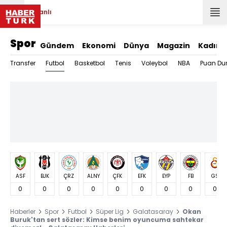
Canlı
Spor
Gündem
Ekonomi
Dünya
Magazin
Kadın
Futbol
Transfer
Basketbol
Tenis
Voleybol
NBA
Puan Du
ASF
BJK
ÇRZ
ALNY
ÇFK
EFK
EYP
FB
GS
0
0
0
0
0
0
0
0
0
Haberler
Spor
Futbol
Süper Lig
Galatasaray
Okan
Buruk'tan sert sözler: Kimse benim oyuncuma sahtekar