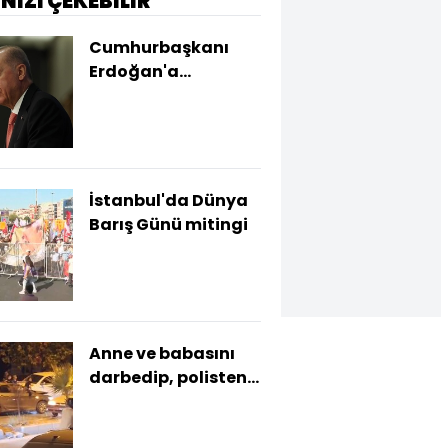
İNİZİ ÇEKEBİLİR
Cumhurbaşkanı
Erdoğan'a
hakaretten
gözaltına alındı
İstanbul'da Dünya
Barış Günü mitingi
Anne ve babasını
darbedip, polisten
kaçtı