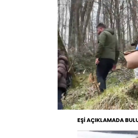
Yüklendi
:
60.18%
Sesi
Aç
EŞİ AÇIKLAMADA BU