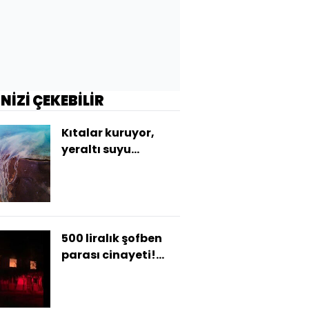
İNİZİ ÇEKEBİLİR
Kıtalar kuruyor,
yeraltı suyu
azalıyor!
500 liralık şofben
parası cinayeti!
Katilin evi yandı