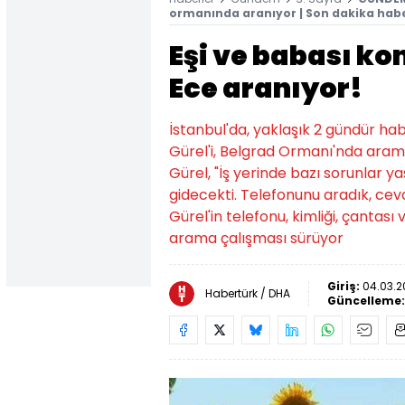
ormanında aranıyor | Son dakika habe
Eşi ve babası k
Ece aranıyor!
İstanbul'da, yaklaşık 2 gündür h
Gürel'i, Belgrad Ormanı'nda arama
Gürel, "İş yerinde bazı sorunlar y
gidecekti. Telefonunu aradık, cev
Gürel'in telefonu, kimliği, çanta
arama çalışması sürüyor
Giriş:
04.03.2
Habertürk / DHA
Güncelleme