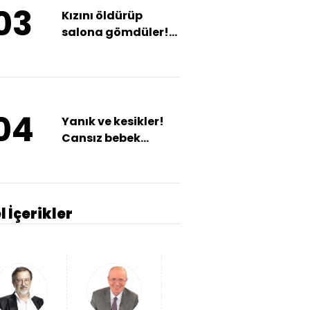
03
Kızını öldürüp
salona gömdüler!
Dehşet saçan
cinayet 7 yıl sonra
ortaya çıktı
04
Yanık ve kesikler!
Cansız bebek
bulundu
l İçerikler