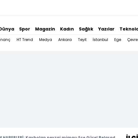
Dünya
Spor
Magazin
Kadın
Sağlık
Yazılar
Teknolo
İnanç
HT Trend
Medya
Ankara
Teyit
İstanbul
Ege
Çevre
HABERLERİ: Kaybolan peyzaj mimarı Ece Gürel Belgrad