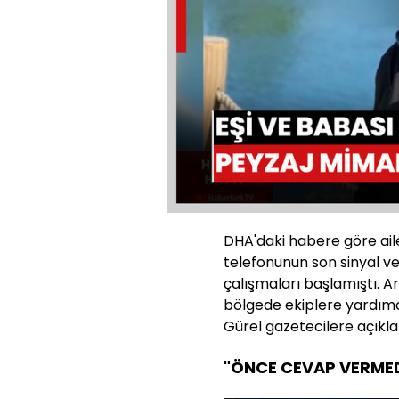
Yüklendi
:
0%
Sesi
Aç
DHA'daki habere göre aile
telefonunun son sinyal v
çalışmaları başlamıştı.
bölgede ekiplere yardımc
Gürel gazetecilere açıkl
"ÖNCE CEVAP VERMED