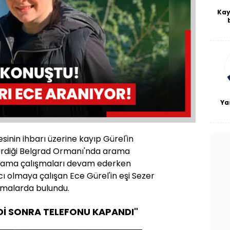
Kay
De
haf
a
bl
Ya
Oynatma
Hızı
sinin ihbarı üzerine kayıp Gürel'in
erdiği Belgrad Ormanı'nda arama
 Arama çalışmaları devam ederken
ı olmaya çalışan Ece Gürel'in eşi Sezer
amalarda bulundu.
İ SONRA TELEFONU KAPANDI"