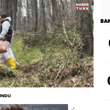
BA
Oynatma
Hızı
LUNDU