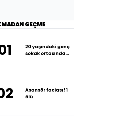
KMADAN GEÇME
01
20 yaşındaki genç
sokak ortasında
öldürüldü
02
Asansör faciası! 1
ölü