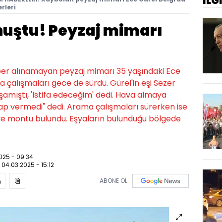
İLG
rleri
onuştu! Peyzaj mimarı
aber alınamayan peyzaj mimarı 35 yaşındaki Ece
 çalışmaları gece de sürdü. Gürel'in eşi Sezer
aşamıştı, 'İstifa edeceğim' dedi. Hava almaya
ap vermedi" dedi. Arama çalışmaları sürerken ise
sı ve montu bulundu. Eşyaların bulunduğu bölgede
025 - 09:34
:
04.03.2025 - 15:12
ABONE OL