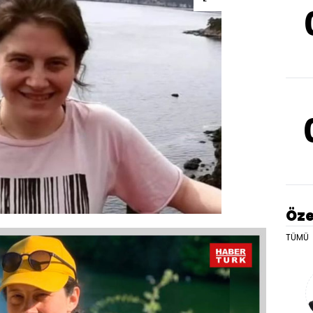
Öze
TÜMÜ