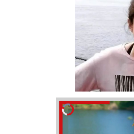
Video
Oynatıcısı
yükleniyor.