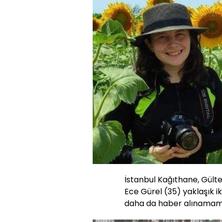
İstanbul Kağıthane, Gült
Ece Gürel (35) yaklaşık i
daha da haber alınamamı