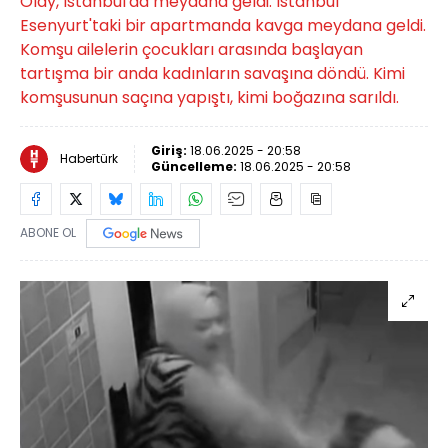
Olay, İstanbul'da meydana geldi. İstanbul
Esenyurt'taki bir apartmanda kavga meydana geldi.
Komşu ailelerin çocukları arasında başlayan
tartışma bir anda kadınların savaşına döndü. Kimi
komşusunun saçına yapıştı, kimi boğazına sarıldı.
Giriş:
18.06.2025 - 20:58
Habertürk
Güncelleme:
18.06.2025 - 20:58
ABONE OL