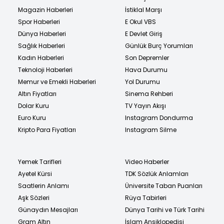
Magazin Haberleri
İstiklal Marşı
Spor Haberleri
E Okul VBS
Dünya Haberleri
E Devlet Giriş
Sağlık Haberleri
Günlük Burç Yorumları
Kadın Haberleri
Son Depremler
Teknoloji Haberleri
Hava Durumu
Memur ve Emekli Haberleri
Yol Durumu
Altın Fiyatları
Sinema Rehberi
Dolar Kuru
TV Yayın Akışı
Euro Kuru
Instagram Dondurma
Kripto Para Fiyatları
Instagram Silme
Yemek Tarifleri
Video Haberler
Ayetel Kürsi
TDK Sözlük Anlamları
Saatlerin Anlamı
Üniversite Taban Puanları
Aşk Sözleri
Rüya Tabirleri
Günaydın Mesajları
Dünya Tarihi ve Türk Tarihi
Gram Altın
İslam Ansiklopedisi