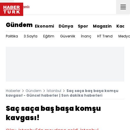
Canlı
Gündem
Ekonomi
Dünya
Spor
Magazin
Kadın
Politika
3.Sayfa
Eğitim
Güvenlik
İnanç
HT Trend
Medy
Haberler
Gündem
İstanbul
Saç saça baş başa komşu
kavgası! - Güncel haberler | Son dakika haberleri
Saç saça baş başa komşu
kavgası!