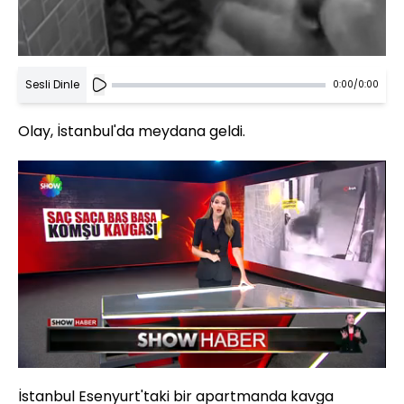
Sesli Dinle
0:00
/
0:00
Olay, İstanbul'da meydana geldi.
Yüklendi
:
41.10%
Sesi
Oynatma
Aç
Hızı
İstanbul Esenyurt'taki bir apartmanda kavga