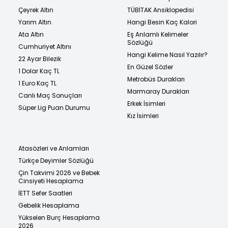
Çeyrek Altın
TÜBİTAK Ansiklopedisi
Yarım Altın
Hangi Besin Kaç Kalori
Ata Altın
Eş Anlamlı Kelimeler
Sözlüğü
Cumhuriyet Altını
Hangi Kelime Nasıl Yazılır?
22 Ayar Bilezik
En Güzel Sözler
1 Dolar Kaç TL
Metrobüs Durakları
1 Euro Kaç TL
Marmaray Durakları
Canlı Maç Sonuçları
Erkek İsimleri
Süper Lig Puan Durumu
Kız İsimleri
Atasözleri ve Anlamları
Türkçe Deyimler Sözlüğü
Çin Takvimi 2026 ve Bebek
Cinsiyeti Hesaplama
İETT Sefer Saatleri
Gebelik Hesaplama
Yükselen Burç Hesaplama
2026