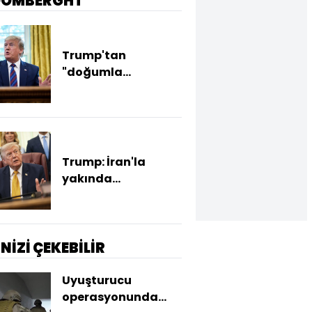
OOMBERGHT
Trump'tan
"doğumla
vatandaşlık" kararı
Trump: İran'la
yakında
anlaşmaya
varabiliriz
İNİZİ ÇEKEBİLİR
Uyuşturucu
operasyonunda