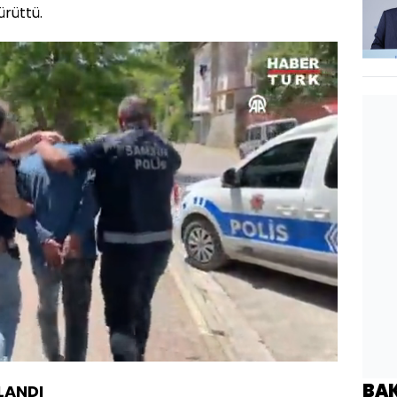
ürüttü.
Yüklendi
:
100.00%
Oynatma
Hızı
BA
LANDI