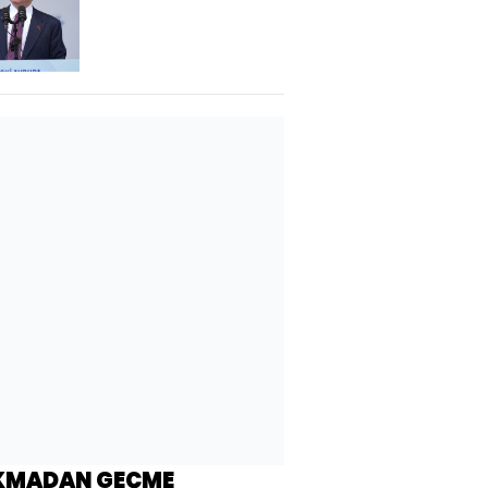
KMADAN GEÇME