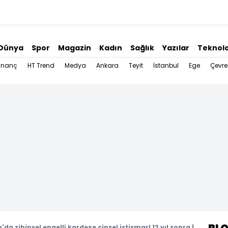
Dünya
Spor
Magazin
Kadın
Sağlık
Yazılar
Teknolo
İnanç
HT Trend
Medya
Ankara
Teyit
İstanbul
Ege
Çevre
da zihinsel engelli kardeşe cinsel istismar! 12 yıl sonra |