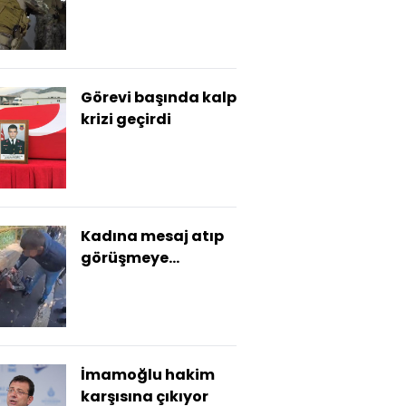
polise ateş açıldı!
Görevi başında kalp
krizi geçirdi
Kadına mesaj atıp
görüşmeye
çağırdı... Buluşma
kanlı geçti!
İmamoğlu hakim
karşısına çıkıyor