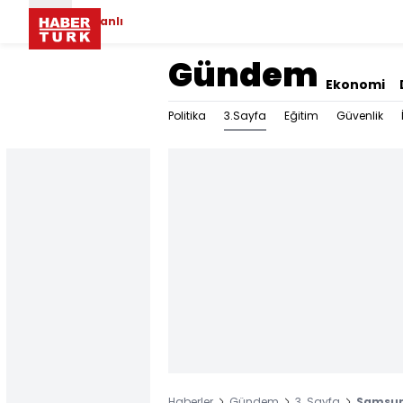
Canlı
Gündem
Ekonomi
3.Sayfa
Politika
Eğitim
Güvenlik
Haberler
Gündem
3. Sayfa
Samsun'