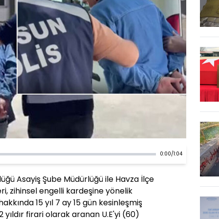
0:00
/
1:04
üğü Asayiş Şube Müdürlüğü ile Havza İlçe
, zihinsel engelli kardeşine yönelik
hakkında 15 yıl 7 ay 15 gün kesinleşmiş
 yıldır firari olarak aranan U.E'yi (60)