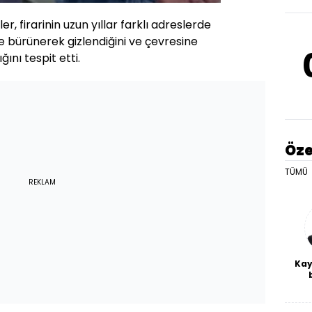
r, firarinin uzun yıllar farklı adreslerde
ğe bürünerek gizlendiğini ve çevresine
ğını tespit etti.
Öze
TÜMÜ
REKLAM
Kay
De
haf
a