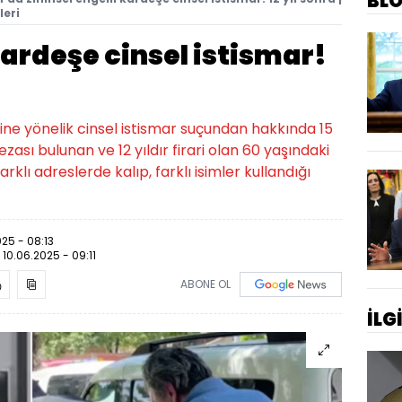
BL
leri
kardeşe cinsel istismar!
şine yönelik cinsel istismar suçundan hakkında 15
ezası bulunan ve 12 yıldır firari olan 60 yaşındaki
farklı adreslerde kalıp, farklı isimler kullandığı
025 - 08:13
:
10.06.2025 - 09:11
ABONE OL
İLG