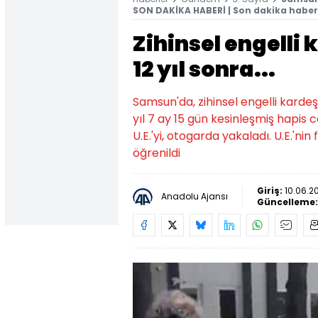
SON DAKİKA HABERİ | Son dakika haber
Zihinsel engelli 
12 yıl sonra...
Samsun'da, zihinsel engelli karde
yıl 7 ay 15 gün kesinleşmiş hapis c
U.E.'yi, otogarda yakaladı. U.E.'nin 
öğrenildi
Giriş:
10.06.2
Anadolu Ajansı
Güncelleme