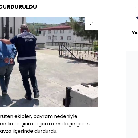
bl
 DURDURULDU
Ya
yürüten ekipler, bayram nedeniyle
n kardeşini otogara almak için giden
 Havza ilçesinde durdurdu.