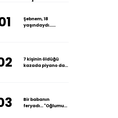
01
Şebnem, 18
yaşındaydı...
Banyoya girdi
çıkamadı!
02
7 kişinin öldüğü
kazada piyano da
öksüz kaldı!
03
Bir babanın
feryadı... "Oğlumun
başını kesmişler!"