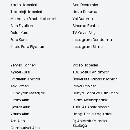
Kadın Haberleri
Son Depremler
Teknoloji Haberleri
Hava Durumu
Memur ve Emekli Haberleri
Yol Durumu
Altın Fiyatları
Sinema Rehberi
Dolar Kuru
TV Yayın Akışı
Euro Kuru
Instagram Dondurma
Kripto Para Fiyatları
Instagram Silme
Yemek Tarifleri
Video Haberler
Ayetel Kürsi
TDK Sözlük Anlamları
Saatlerin Anlamı
Üniversite Taban Puanları
Aşk Sözleri
Rüya Tabirleri
Günaydın Mesajları
Dünya Tarihi ve Türk Tarihi
Gram Altın
İslam Ansiklopedisi
Çeyrek Altın
TÜBİTAK Ansiklopedisi
Yarım Altın
Hangi Besin Kaç Kalori
Ata Altın
Eş Anlamlı Kelimeler
Sözlüğü
Cumhuriyet Altını