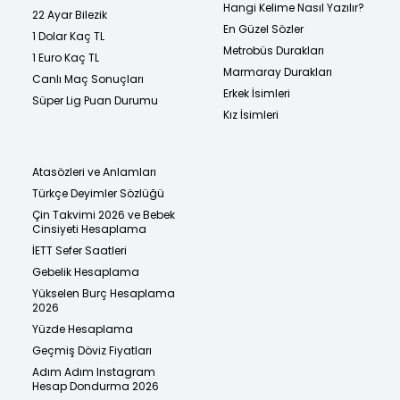
Hangi Kelime Nasıl Yazılır?
22 Ayar Bilezik
En Güzel Sözler
1 Dolar Kaç TL
Metrobüs Durakları
1 Euro Kaç TL
Marmaray Durakları
Canlı Maç Sonuçları
Erkek İsimleri
Süper Lig Puan Durumu
Kız İsimleri
Atasözleri ve Anlamları
Türkçe Deyimler Sözlüğü
Çin Takvimi 2026 ve Bebek
Cinsiyeti Hesaplama
İETT Sefer Saatleri
Gebelik Hesaplama
Yükselen Burç Hesaplama
2026
Yüzde Hesaplama
Geçmiş Döviz Fiyatları
Adım Adım Instagram
Hesap Dondurma 2026