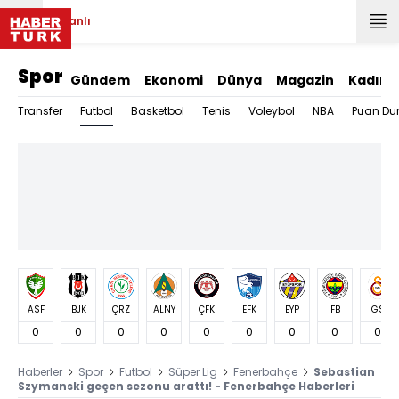
Canlı
Spor
Gündem
Ekonomi
Dünya
Magazin
Kadın
Futbol
Transfer
Basketbol
Tenis
Voleybol
NBA
Puan Du
ASF
BJK
ÇRZ
ALNY
ÇFK
EFK
EYP
FB
GS
0
0
0
0
0
0
0
0
0
Haberler
Spor
Futbol
Süper Lig
Fenerbahçe
Sebastian
Szymanski geçen sezonu arattı! - Fenerbahçe Haberleri