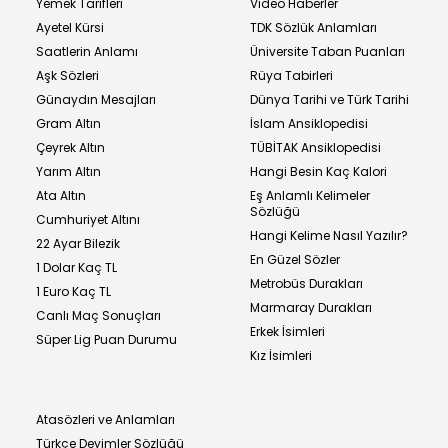
Yemek Tarifleri
Video Haberler
Ayetel Kürsi
TDK Sözlük Anlamları
Saatlerin Anlamı
Üniversite Taban Puanları
Aşk Sözleri
Rüya Tabirleri
Günaydın Mesajları
Dünya Tarihi ve Türk Tarihi
Gram Altın
İslam Ansiklopedisi
Çeyrek Altın
TÜBİTAK Ansiklopedisi
Yarım Altın
Hangi Besin Kaç Kalori
Ata Altın
Eş Anlamlı Kelimeler
Sözlüğü
Cumhuriyet Altını
Hangi Kelime Nasıl Yazılır?
22 Ayar Bilezik
En Güzel Sözler
1 Dolar Kaç TL
Metrobüs Durakları
1 Euro Kaç TL
Marmaray Durakları
Canlı Maç Sonuçları
Erkek İsimleri
Süper Lig Puan Durumu
Kız İsimleri
Atasözleri ve Anlamları
Türkçe Deyimler Sözlüğü