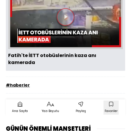
Videoyu
Oynat
Fatih'te İETT otobüslerinin kaza anı
kamerada
#haberler
Ana Sayfa
Yazı Boyutu
Paylaş
Favoriler
GÜNÜN ÖNEMLİ MANŞETLERİ