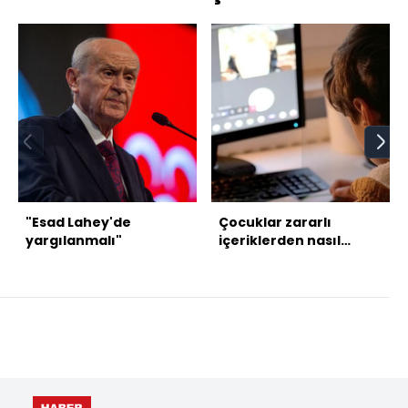
"Esad Lahey'de
Çocuklar zararlı
yargılanmalı"
içeriklerden nasıl
korunacak