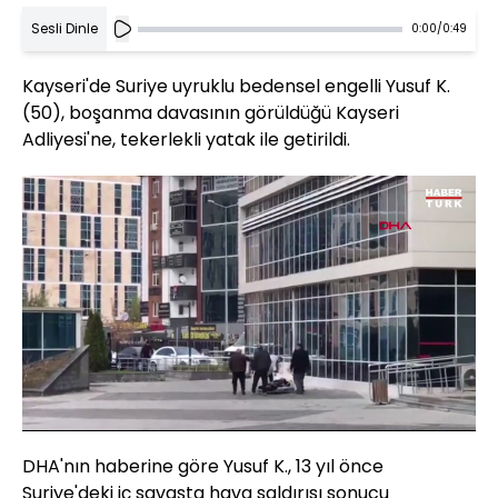
Sesli Dinle
0:00
/
0:49
Kayseri'de Suriye uyruklu bedensel engelli Yusuf K.
(50), boşanma davasının görüldüğü Kayseri
Adliyesi'ne, tekerlekli yatak ile getirildi.
Yüklendi
:
95.91%
Sesi
Oynatma
480
Aç
Hızı
DHA'nın haberine göre Yusuf K., 13 yıl önce
Suriye'deki iç savaşta hava saldırısı sonucu