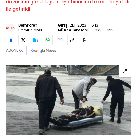
davasının görüldüğü adliye binasına tekerlekli yatak
ile getirildi
Demirören
Giriş:
21.11.2023 - 16:13
Haber Ajansı
Güncelleme:
21.11.2023 - 16:13
ABONE OL