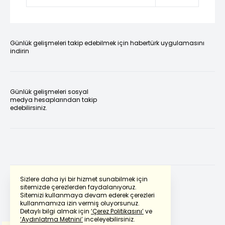
Günlük gelişmeleri takip edebilmek için habertürk uygulamasını
indirin
Günlük gelişmeleri sosyal
medya hesaplarından takip
edebilirsiniz.
Sizlere daha iyi bir hizmet sunabilmek için
sitemizde çerezlerden faydalanıyoruz.
Sitemizi kullanmaya devam ederek çerezleri
Powered by
Translate
kullanmamıza izin vermiş oluyorsunuz.
Detaylı bilgi almak için
‘Çerez Politikasını’
ve
‘Aydınlatma Metnini’
inceleyebilirsiniz.