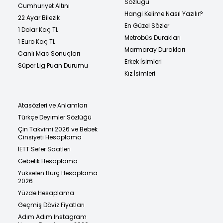
Sözlüğü
Cumhuriyet Altını
Hangi Kelime Nasıl Yazılır?
22 Ayar Bilezik
En Güzel Sözler
1 Dolar Kaç TL
Metrobüs Durakları
1 Euro Kaç TL
Marmaray Durakları
Canlı Maç Sonuçları
Erkek İsimleri
Süper Lig Puan Durumu
Kız İsimleri
Atasözleri ve Anlamları
Türkçe Deyimler Sözlüğü
Çin Takvimi 2026 ve Bebek
Cinsiyeti Hesaplama
İETT Sefer Saatleri
Gebelik Hesaplama
Yükselen Burç Hesaplama
2026
Yüzde Hesaplama
Geçmiş Döviz Fiyatları
Adım Adım Instagram