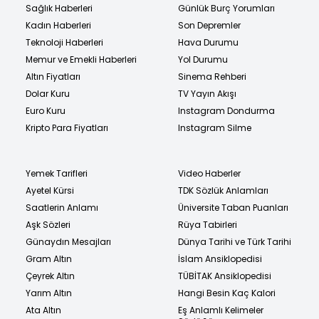
Sağlık Haberleri
Günlük Burç Yorumları
Kadın Haberleri
Son Depremler
Teknoloji Haberleri
Hava Durumu
Memur ve Emekli Haberleri
Yol Durumu
Altın Fiyatları
Sinema Rehberi
Dolar Kuru
TV Yayın Akışı
Euro Kuru
Instagram Dondurma
Kripto Para Fiyatları
Instagram Silme
Yemek Tarifleri
Video Haberler
Ayetel Kürsi
TDK Sözlük Anlamları
Saatlerin Anlamı
Üniversite Taban Puanları
Aşk Sözleri
Rüya Tabirleri
Günaydın Mesajları
Dünya Tarihi ve Türk Tarihi
Gram Altın
İslam Ansiklopedisi
Çeyrek Altın
TÜBİTAK Ansiklopedisi
Yarım Altın
Hangi Besin Kaç Kalori
Ata Altın
Eş Anlamlı Kelimeler