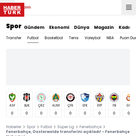
Canlı
Spor
Gündem
Ekonomi
Dünya
Magazin
Kadın
Futbol
Transfer
Basketbol
Tenis
Voleybol
NBA
Puan Du
ASF
BJK
ÇRZ
ALNY
ÇFK
EFK
EYP
FB
GS
0
0
0
0
0
0
0
0
0
Haberler
Spor
Futbol
Süper Lig
Fenerbahçe
Fenerbahçe, Oosterwolde transferini açıkladı! - Fenerbahçe