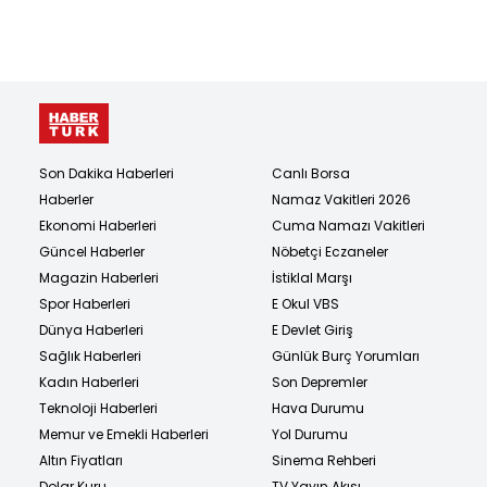
Son Dakika Haberleri
Canlı Borsa
Haberler
Namaz Vakitleri 2026
Ekonomi Haberleri
Cuma Namazı Vakitleri
Güncel Haberler
Nöbetçi Eczaneler
Magazin Haberleri
İstiklal Marşı
Spor Haberleri
E Okul VBS
Dünya Haberleri
E Devlet Giriş
Sağlık Haberleri
Günlük Burç Yorumları
Kadın Haberleri
Son Depremler
Teknoloji Haberleri
Hava Durumu
Memur ve Emekli Haberleri
Yol Durumu
Altın Fiyatları
Sinema Rehberi
Dolar Kuru
TV Yayın Akışı