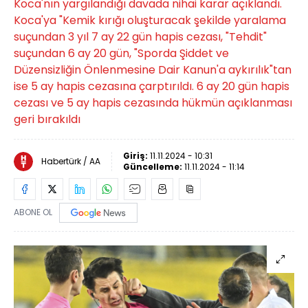
Koca'nın yargılandığı davada nihai karar açıklandı.
Koca'ya "Kemik kırığı oluşturacak şekilde yaralama
suçundan 3 yıl 7 ay 22 gün hapis cezası, "Tehdit"
suçundan 6 ay 20 gün, "Sporda Şiddet ve
Düzensizliğin Önlenmesine Dair Kanun'a aykırılık"tan
ise 5 ay hapis cezasına çarptırıldı. 6 ay 20 gün hapis
cezası ve 5 ay hapis cezasında hükmün açıklanması
geri bırakıldı
Giriş:
11.11.2024 - 10:31
Habertürk / AA
Güncelleme:
11.11.2024 - 11:14
ABONE OL