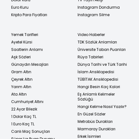
Euro Kuru
Instagram Dondurma
Kripto Para Fiyatları
Instagram Silme
Yemek Tarifleri
Video Haberler
Ayetel Kürsi
TDK Sözlük Anlamları
Saatlerin Anlamı
Üniversite Taban Puanları
Aşk Sözleri
Rüya Tabirleri
Günaydın Mesajları
Dünya Tarihi ve Türk Tarihi
Gram Altın
İslam Ansiklopedisi
Çeyrek Altın
TÜBİTAK Ansiklopedisi
Yarım Altın
Hangi Besin Kaç Kalori
Ata Altın
Eş Anlamlı Kelimeler
Sözlüğü
Cumhuriyet Altını
Hangi Kelime Nasıl Yazılır?
22 Ayar Bilezik
En Güzel Sözler
1 Dolar Kaç TL
Metrobüs Durakları
1 Euro Kaç TL
Marmaray Durakları
Canlı Maç Sonuçları
Erkek İsimleri
Süper Lig Puan Durumu