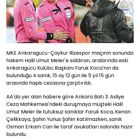
MKE Ankaragücü-Çaykur Rizespor maçının sonunda
hakem Halil Umut Meler'e saldıran, aralarında eski
Ankaragücü Kulübü Başkanı Faruk Koca'nın da
bulunduğu 4 sanık, 15 ay 12 gün ile 5 yıl 15 gün
arasında hapis cezasına çarptırıldı.
AA'da yer alan habere göre Ankara Batı 3. Asliye
Ceza Mahkemesi'ndeki duruşmaya müşteki Halil
Umut Meler ile tutuksuz sanıklar Faruk Koca, Kenan
Çelikkaya, Şahin Yunus Şahin katılmazken, sanık
Osman Erkam Can ile taraf avukatları salonda hazır
bulundu.