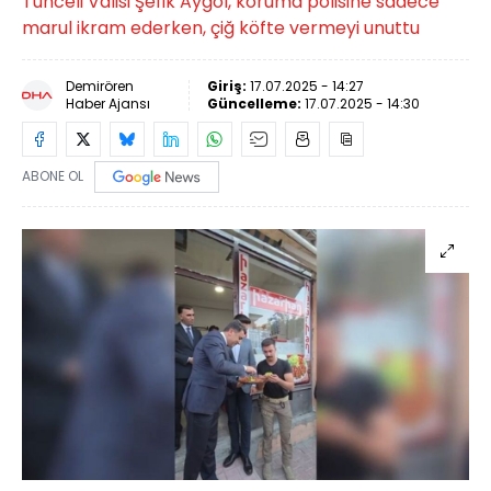
Tunceli Valisi Şefik Aygöl, koruma polisine sadece
marul ikram ederken, çiğ köfte vermeyi unuttu
Demirören
Giriş:
17.07.2025 - 14:27
Haber Ajansı
Güncelleme:
17.07.2025 - 14:30
ABONE OL