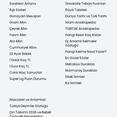
Saatlerin Anlamı
Üniversite Taban Puanları
Aşk Sözleri
Rüya Tabirleri
Günaydın Mesajları
Dünya Tarihi ve Türk Tarihi
Gram Altın
İslam Ansiklopedisi
Çeyrek Altın
TÜBİTAK Ansiklopedisi
Yarım Altın
Hangi Besin Kaç Kalori
Ata Altın
Eş Anlamlı Kelimeler
Sözlüğü
Cumhuriyet Altını
Hangi Kelime Nasıl Yazılır?
22 Ayar Bilezik
En Güzel Sözler
1 Dolar Kaç TL
Metrobüs Durakları
1 Euro Kaç TL
Marmaray Durakları
Canlı Maç Sonuçları
Erkek İsimleri
Süper Lig Puan Durumu
Kız İsimleri
Atasözleri ve Anlamları
Türkçe Deyimler Sözlüğü
Çin Takvimi 2026 ve Bebek
Cinsiyeti Hesaplama