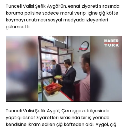
Tunceli Valisi Şefik Aygöl’ün, esnaf ziyareti sırasında
koruma polisine sadece marul verip, içine çiğ köfte
koymayı unutması sosyal medyada izleyenleri
gülümsetti.
Yüklendi
:
100.00%
Sesi
Oynatma
Aç
Hızı
Tunceli Valisi Şefik Aygöl, Çemişgezek ilçesinde
yaptığı esnaf ziyaretleri sırasında bir iş yerinde
kendisine ikram edilen çiğ köfteden aldı. Aygöl, çiğ