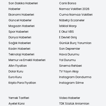
Son Dakika Haberleri
Canlı Borsa
Haberler
Namaz Vakitleri 2026
Ekonomi Haberleri
Cuma Namazı Vakitleri
Güncel Haberler
Nöbetçi Eczaneler
Magazin Haberleri
İstiklal Marşı
Spor Haberleri
E Okul VBS
Dünya Haberleri
E Devlet Giriş
Sağlık Haberleri
Günlük Burç Yorumları
Kadın Haberleri
Son Depremler
Teknoloji Haberleri
Hava Durumu
Memur ve Emekli Haberleri
Yol Durumu
Altın Fiyatları
Sinema Rehberi
Dolar Kuru
TV Yayın Akışı
Euro Kuru
Instagram Dondurma
Kripto Para Fiyatları
Instagram Silme
Yemek Tarifleri
Video Haberler
Ayetel Kürsi
TDK Sözlük Anlamları