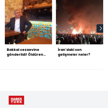
Bakkal cezaevine
İran'daki son
gönderildi! Öldüren
gelişmeler neler?
eşantiyon!