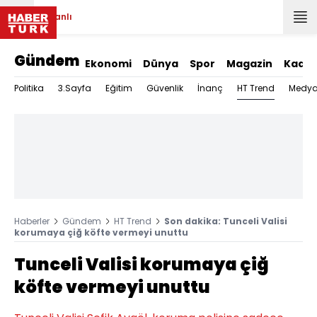
Canlı
Gündem
Ekonomi
Dünya
Spor
Magazin
Kadın
HT Trend
Politika
3.Sayfa
Eğitim
Güvenlik
İnanç
Medy
Haberler
Gündem
HT Trend
Son dakika: Tunceli Valisi
korumaya çiğ köfte vermeyi unuttu
Tunceli Valisi korumaya çiğ
köfte vermeyi unuttu