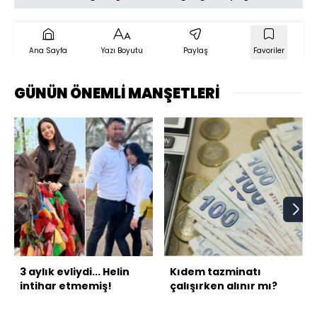
Ana Sayfa
Yazı Boyutu
Paylaş
Favoriler
GÜNÜN ÖNEMLİ MANŞETLERİ
3 aylık evliydi... Helin
Kıdem tazminatı
intihar etmemiş!
çalışırken alınır mı?