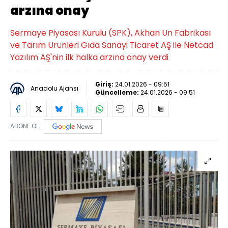
arzına onay
Sermaye Piyasası Kurulu (SPK), Akhan Un Fabrikası
ve Tarım Ürünleri Gıda Sanayi Ticaret AŞ ile Netcad
Yazılım AŞ'nin ilk halka arzına onay verdi
Giriş:
24.01.2026 - 09:51
Anadolu Ajansı
Güncelleme:
24.01.2026 - 09:51
ABONE OL