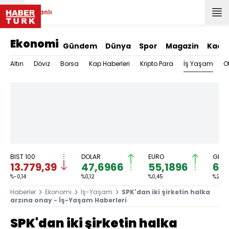
Canlı
Ekonomi
Gündem
Dünya
Spor
Magazin
Kadı
İş Yaşam
Altın
Döviz
Borsa
Kap Haberleri
Kripto Para
O
BIST 100
DOLAR
EURO
GRAM
13.779,39
47,6966
55,1896
6.
%-0,14
%0,12
%0,45
%2,59
Haberler
Ekonomi
İş-Yaşam
SPK'dan iki şirketin halka
arzına onay - İş-Yaşam Haberleri
SPK'dan iki şirketin halka