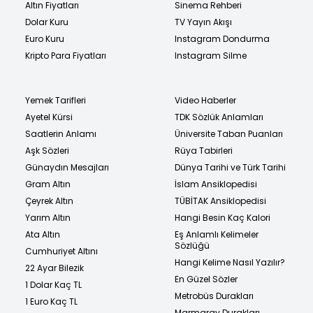
Altın Fiyatları
Sinema Rehberi
Dolar Kuru
TV Yayın Akışı
Euro Kuru
Instagram Dondurma
Kripto Para Fiyatları
Instagram Silme
Yemek Tarifleri
Video Haberler
Ayetel Kürsi
TDK Sözlük Anlamları
Saatlerin Anlamı
Üniversite Taban Puanları
Aşk Sözleri
Rüya Tabirleri
Günaydın Mesajları
Dünya Tarihi ve Türk Tarihi
Gram Altın
İslam Ansiklopedisi
Çeyrek Altın
TÜBİTAK Ansiklopedisi
Yarım Altın
Hangi Besin Kaç Kalori
Ata Altın
Eş Anlamlı Kelimeler
Sözlüğü
Cumhuriyet Altını
Hangi Kelime Nasıl Yazılır?
22 Ayar Bilezik
En Güzel Sözler
1 Dolar Kaç TL
Metrobüs Durakları
1 Euro Kaç TL
Marmaray Durakları