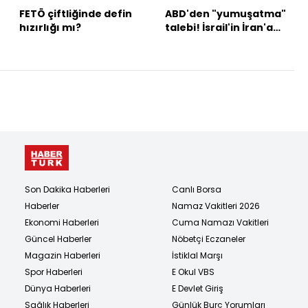
FETÖ çiftliğinde defin
ABD'den "yumuşatma"
hızırlığı mı?
talebi! İsrail'in İran'a
saldırı planı hazır
Son Dakika Haberleri
Canlı Borsa
Haberler
Namaz Vakitleri 2026
Ekonomi Haberleri
Cuma Namazı Vakitleri
Güncel Haberler
Nöbetçi Eczaneler
Magazin Haberleri
İstiklal Marşı
Spor Haberleri
E Okul VBS
Dünya Haberleri
E Devlet Giriş
Sağlık Haberleri
Günlük Burç Yorumları