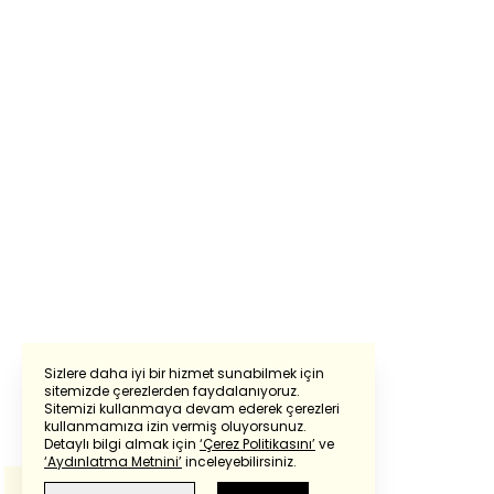
Sizlere daha iyi bir hizmet sunabilmek için
sitemizde çerezlerden faydalanıyoruz.
Sitemizi kullanmaya devam ederek çerezleri
Powered by
Translate
kullanmamıza izin vermiş oluyorsunuz.
Detaylı bilgi almak için
‘Çerez Politikasını’
ve
‘Aydınlatma Metnini’
inceleyebilirsiniz.
Bu çeviride
Google Translete
kullanılmıştır.