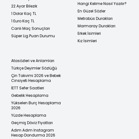
Hangi Kelime Nasıl Yazılır?
22 Ayar Bilezik
En Güzel Sözler
1 Dolar Kaç TL
Metrobüs Durakları
1 Euro Kaç TL
Marmaray Durakları
Canlı Maç Sonuçları
Erkek İsimleri
Süper Lig Puan Durumu
Kız İsimleri
Atasözleri ve Anlamları
Türkçe Deyimler Sözlüğü
Çin Takvimi 2026 ve Bebek
Cinsiyeti Hesaplama
İETT Sefer Saatleri
Gebelik Hesaplama
Yükselen Burç Hesaplama
2026
Yüzde Hesaplama
Geçmiş Döviz Fiyatları
Adım Adım Instagram
Hesap Dondurma 2026