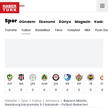
Canlı
Spor
Gündem
Ekonomi
Dünya
Magazin
Kadın
Futbol
Transfer
Basketbol
Tenis
Voleybol
NBA
Puan Du
ASF
BJK
ÇRZ
ALNY
ÇFK
EFK
EYP
FB
GS
0
0
0
0
0
0
0
0
0
Haberler
Spor
Futbol
Almanya
Bayern Münih,
Hamburg karşısında 3-1 kazandı - Futbol Haberleri