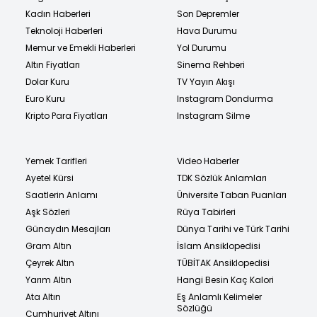
Kadın Haberleri
Son Depremler
Teknoloji Haberleri
Hava Durumu
Memur ve Emekli Haberleri
Yol Durumu
Altın Fiyatları
Sinema Rehberi
Dolar Kuru
TV Yayın Akışı
Euro Kuru
Instagram Dondurma
Kripto Para Fiyatları
Instagram Silme
Yemek Tarifleri
Video Haberler
Ayetel Kürsi
TDK Sözlük Anlamları
Saatlerin Anlamı
Üniversite Taban Puanları
Aşk Sözleri
Rüya Tabirleri
Günaydın Mesajları
Dünya Tarihi ve Türk Tarihi
Gram Altın
İslam Ansiklopedisi
Çeyrek Altın
TÜBİTAK Ansiklopedisi
Yarım Altın
Hangi Besin Kaç Kalori
Ata Altın
Eş Anlamlı Kelimeler
Sözlüğü
Cumhuriyet Altını