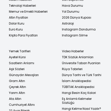
Teknoloji Haberleri
Hava Durumu
Memur ve Emekli Haberleri
Yol Durumu
Altın Fiyatları
2026 Dünya Kupası
Dolar Kuru
Astroloji
Euro Kuru
Instagram Dondurma
Kripto Para Fiyatları
Instagram Silme
Yemek Tarifleri
Video Haberler
Ayetel Kürsi
TDK Sözlük Anlamları
Saatlerin Anlamı
Üniversite Taban Puanları
Aşk Sözleri
Rüya Tabirleri
Günaydın Mesajları
Dünya Tarihi ve Türk Tarihi
Gram Altın
İslam Ansiklopedisi
Çeyrek Altın
TÜBİTAK Ansiklopedisi
Yarım Altın
Hangi Besin Kaç Kalori
Ata Altın
Eş Anlamlı Kelimeler
Sözlüğü
Cumhuriyet Altını
Hangi Kelime Nasıl Yazılır?
22 Ayar Bilezik