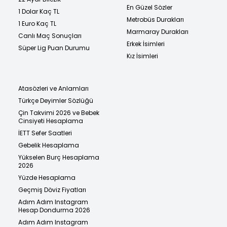
En Güzel Sözler
1 Dolar Kaç TL
Metrobüs Durakları
1 Euro Kaç TL
Marmaray Durakları
Canlı Maç Sonuçları
Erkek İsimleri
Süper Lig Puan Durumu
Kız İsimleri
Atasözleri ve Anlamları
Türkçe Deyimler Sözlüğü
Çin Takvimi 2026 ve Bebek
Cinsiyeti Hesaplama
İETT Sefer Saatleri
Gebelik Hesaplama
Yükselen Burç Hesaplama
2026
Yüzde Hesaplama
Geçmiş Döviz Fiyatları
Adım Adım Instagram
Hesap Dondurma 2026
Adım Adım Instagram