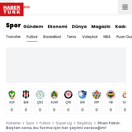
Canlı
Spor
Gündem
Ekonomi
Dünya
Magazin
Kadın
Futbol
Transfer
Basketbol
Tenis
Voleybol
NBA
Puan Du
ASF
BJK
ÇRZ
ALNY
ÇFK
EFK
EYP
FB
GS
0
0
0
0
0
0
0
0
0
Haberler
Spor
Futbol
Süper Lig
Beşiktaş
İlhan Fakılı:
Baştan sona, bu forma için her şeyimi vereceğim!