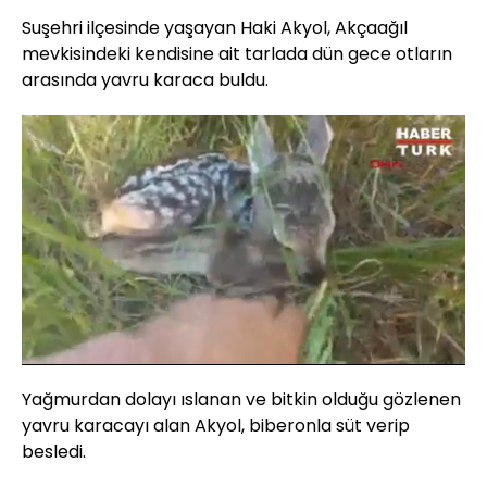
Suşehri ilçesinde yaşayan Haki Akyol, Akçaağıl
mevkisindeki kendisine ait tarlada dün gece otların
arasında yavru karaca buldu.
Yüklendi
:
88.89%
Sesi
Oynatma
Aç
Hızı
Yağmurdan dolayı ıslanan ve bitkin olduğu gözlenen
yavru karacayı alan Akyol, biberonla süt verip
besledi.