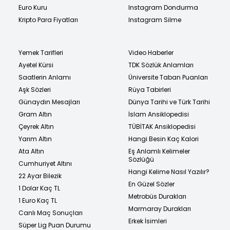
Euro Kuru
Instagram Dondurma
Kripto Para Fiyatları
Instagram Silme
Yemek Tarifleri
Video Haberler
Ayetel Kürsi
TDK Sözlük Anlamları
Saatlerin Anlamı
Üniversite Taban Puanları
Aşk Sözleri
Rüya Tabirleri
Günaydın Mesajları
Dünya Tarihi ve Türk Tarihi
Gram Altın
İslam Ansiklopedisi
Çeyrek Altın
TÜBİTAK Ansiklopedisi
Yarım Altın
Hangi Besin Kaç Kalori
Ata Altın
Eş Anlamlı Kelimeler
Sözlüğü
Cumhuriyet Altını
Hangi Kelime Nasıl Yazılır?
22 Ayar Bilezik
En Güzel Sözler
1 Dolar Kaç TL
Metrobüs Durakları
1 Euro Kaç TL
Marmaray Durakları
Canlı Maç Sonuçları
Erkek İsimleri
Süper Lig Puan Durumu