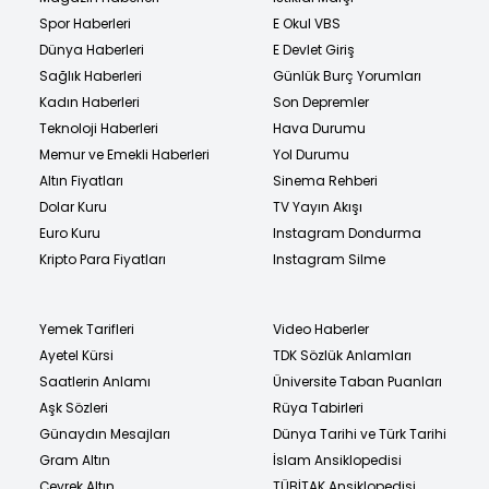
Spor Haberleri
E Okul VBS
Dünya Haberleri
E Devlet Giriş
Sağlık Haberleri
Günlük Burç Yorumları
Kadın Haberleri
Son Depremler
Teknoloji Haberleri
Hava Durumu
Memur ve Emekli Haberleri
Yol Durumu
Altın Fiyatları
Sinema Rehberi
Dolar Kuru
TV Yayın Akışı
Euro Kuru
Instagram Dondurma
Kripto Para Fiyatları
Instagram Silme
Yemek Tarifleri
Video Haberler
Ayetel Kürsi
TDK Sözlük Anlamları
Saatlerin Anlamı
Üniversite Taban Puanları
Aşk Sözleri
Rüya Tabirleri
Günaydın Mesajları
Dünya Tarihi ve Türk Tarihi
Gram Altın
İslam Ansiklopedisi
Çeyrek Altın
TÜBİTAK Ansiklopedisi