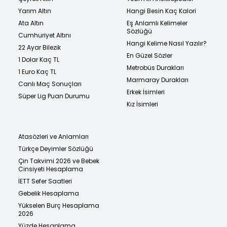
Yarım Altın
Hangi Besin Kaç Kalori
Ata Altın
Eş Anlamlı Kelimeler
Sözlüğü
Cumhuriyet Altını
Hangi Kelime Nasıl Yazılır?
22 Ayar Bilezik
En Güzel Sözler
1 Dolar Kaç TL
Metrobüs Durakları
1 Euro Kaç TL
Marmaray Durakları
Canlı Maç Sonuçları
Erkek İsimleri
Süper Lig Puan Durumu
Kız İsimleri
Atasözleri ve Anlamları
Türkçe Deyimler Sözlüğü
Çin Takvimi 2026 ve Bebek
Cinsiyeti Hesaplama
İETT Sefer Saatleri
Gebelik Hesaplama
Yükselen Burç Hesaplama
2026
Yüzde Hesaplama