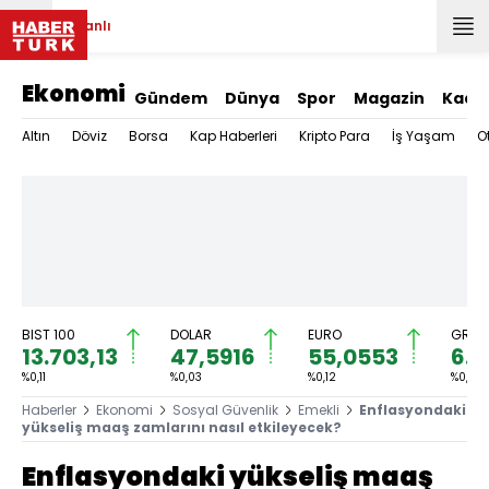
Canlı
Ekonomi
Gündem
Dünya
Spor
Magazin
Kadı
Altın
Döviz
Borsa
Kap Haberleri
Kripto Para
İş Yaşam
O
BIST 100
DOLAR
EURO
GRAM 
13.703,13
47,5916
55,0553
6.5
%0,11
%0,03
%0,12
%0,71
Haberler
Ekonomi
Sosyal Güvenlik
Emekli
Enflasyondaki
yükseliş maaş zamlarını nasıl etkileyecek?
Enflasyondaki yükseliş maaş