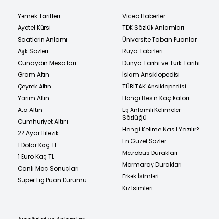
Yemek Tarifleri
Video Haberler
Ayetel Kürsi
TDK Sözlük Anlamları
Saatlerin Anlamı
Üniversite Taban Puanları
Aşk Sözleri
Rüya Tabirleri
Günaydın Mesajları
Dünya Tarihi ve Türk Tarihi
Gram Altın
İslam Ansiklopedisi
Çeyrek Altın
TÜBİTAK Ansiklopedisi
Yarım Altın
Hangi Besin Kaç Kalori
Ata Altın
Eş Anlamlı Kelimeler
Sözlüğü
Cumhuriyet Altını
Hangi Kelime Nasıl Yazılır?
22 Ayar Bilezik
En Güzel Sözler
1 Dolar Kaç TL
Metrobüs Durakları
1 Euro Kaç TL
Marmaray Durakları
Canlı Maç Sonuçları
Erkek İsimleri
Süper Lig Puan Durumu
Kız İsimleri