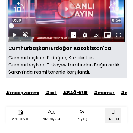
Videoyu
Süre
0:00
Toplam
8:54
Oynat
Yüklendi
:
1.11%
Süre
1x
Oynat
Sesi
Oynatma
Mini
Tam
Aç
Hızı
oynatıcı
Ekran
Cumhurbaşkanı Erdoğan Kazakistan'da
Cumhurbaşkanı Erdoğan, Kazakistan
Cumhurbaşkanı Tokayev tarafından Bağımsızlık
Sarayı'nda resmi törenle karşılandı.
#maaş zammı
#ssk
#BAĞ-KUR
#memur
#mer
Ana Sayfa
Yazı Boyutu
Paylaş
Favoriler