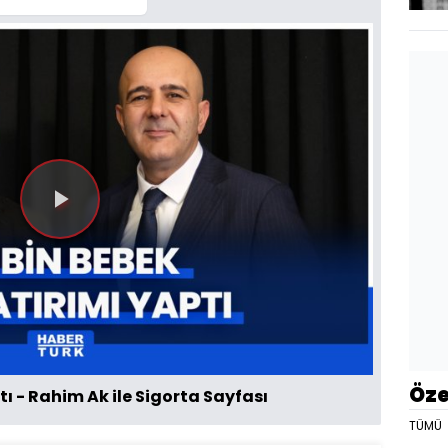
Videoyu
Oynat
Öze
tı - Rahim Ak ile Sigorta Sayfası
TÜMÜ