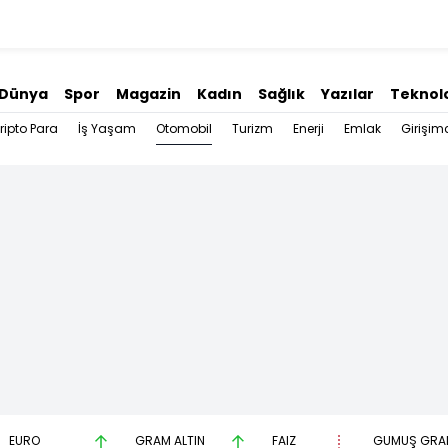
Dünya
Spor
Magazin
Kadın
Sağlık
Yazılar
Teknolo
Otomobil
ripto Para
İş Yaşam
Turizm
Enerji
Emlak
Girişimc
EURO
GRAM ALTIN
FAİZ
GÜMÜŞ GRA