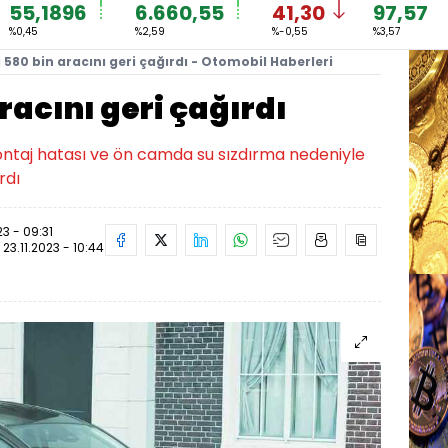
55,1896
6.660,55
41,30
97,57
%0,45
%2,59
%-0,55
%3,57
580 bin aracını geri çağırdı - Otomobil Haberleri
racını geri çağırdı
ntaj hatası ve ön camda su sızdırma nedeniyle
rdı
23 - 09:31
:
23.11.2023 - 10:44