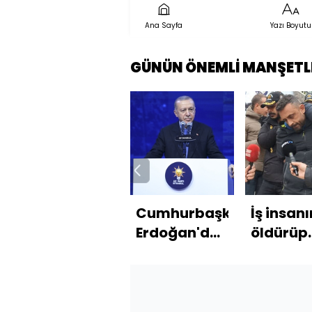
Ana Sayfa
Yazı Boyutu
GÜNÜN ÖNEMLİ MANŞETL
Cumhurbaşkanı
İş insanı
Erdoğan'dan
öldürüp
açıklamalar
üzerine 
döküp
gömmüş