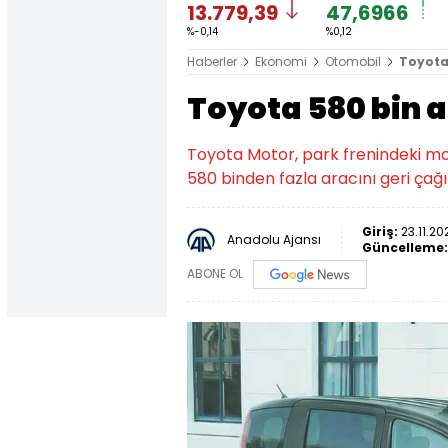
13.779,39
47,6966
%-0,14
%0,12
Haberler
Ekonomi
Otomobil
Toyota 
Toyota 580 bin a
Toyota Motor, park frenindeki mo
580 binden fazla aracını geri çağı
Giriş:
23.11.20
Anadolu Ajansı
Güncelleme
ABONE OL