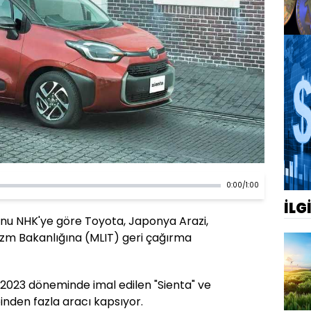
0:00
/
1:00
İLG
nu NHK'ye göre Toyota, Japonya Arazi,
rizm Bakanlığına (MLIT) geri çağırma
 2023 döneminde imal edilen "Sienta" ve
inden fazla aracı kapsıyor.