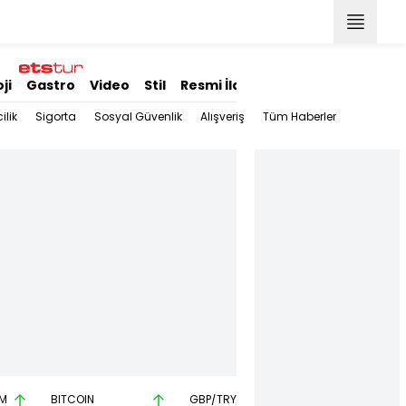
ji
Gastro
Video
Stil
Resmi İlanlar
ilik
Sigorta
Sosyal Güvenlik
Alışveriş
Tüm Haberler
M
BITCOIN
GBP/TRY
EUR/USD