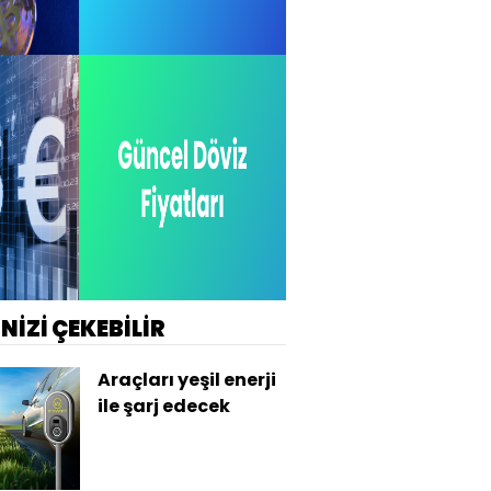
İNİZİ ÇEKEBİLİR
Araçları yeşil enerji
ile şarj edecek