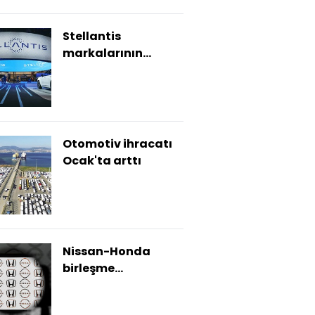
Stellantis
markalarının
yönetimleri değişti
Otomotiv ihracatı
Ocak'ta arttı
Nissan-Honda
birleşme
görüşmeleri iptal
oluyor