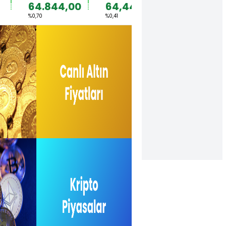
64.844,00
64,4492
1,1567
%0,70
%0,41
%0,36