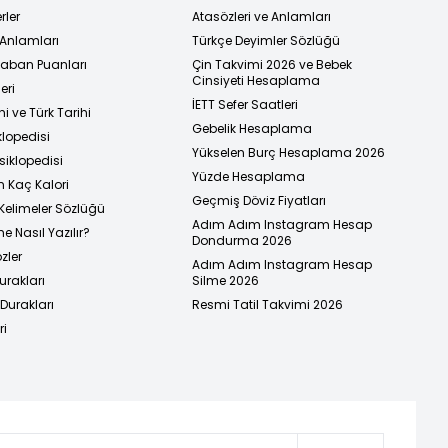
rler
Atasözleri ve Anlamları
 Anlamları
Türkçe Deyimler Sözlüğü
 Taban Puanları
Çin Takvimi 2026 ve Bebek
Cinsiyeti Hesaplama
eri
İETT Sefer Saatleri
i ve Türk Tarihi
Gebelik Hesaplama
klopedisi
Yükselen Burç Hesaplama 2026
siklopedisi
Yüzde Hesaplama
n Kaç Kalori
Geçmiş Döviz Fiyatları
Kelimeler Sözlüğü
Adım Adım Instagram Hesap
e Nasıl Yazılır?
Dondurma 2026
zler
Adım Adım Instagram Hesap
urakları
Silme 2026
urakları
Resmi Tatil Takvimi 2026
ri