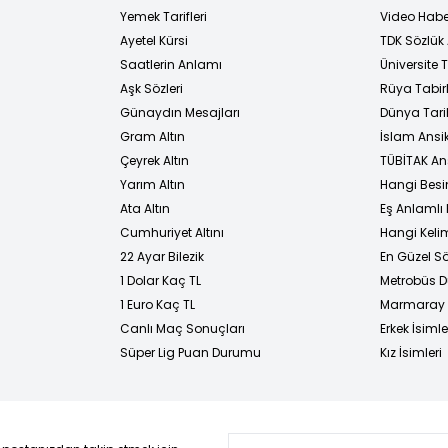
Yemek Tarifleri
Video Habe
Ayetel Kürsi
TDK Sözlük
i
Saatlerin Anlamı
Üniversite
Aşk Sözleri
Rüya Tabirl
Günaydın Mesajları
Dünya Tarih
Gram Altın
İslam Ansi
Çeyrek Altın
TÜBİTAK An
Yarım Altın
Hangi Besi
Ata Altın
Eş Anlamlı 
Cumhuriyet Altını
Hangi Kelim
22 Ayar Bilezik
En Güzel Sö
1 Dolar Kaç TL
Metrobüs D
1 Euro Kaç TL
Marmaray D
Canlı Maç Sonuçları
Erkek İsimle
Süper Lig Puan Durumu
Kız İsimleri