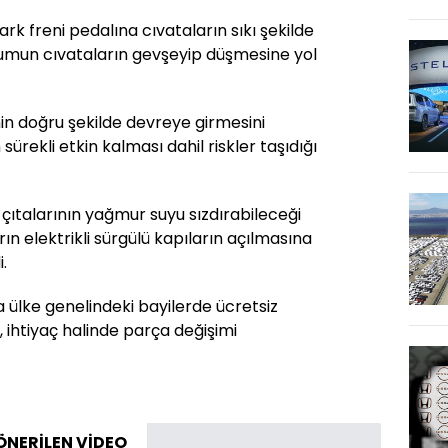
k freni pedalına cıvataların sıkı şekilde
umun cıvataların gevşeyip düşmesine yol
in doğru şekilde devreye girmesini
rekli etkin kalması dahil riskler taşıdığı
 çıtalarının yağmur suyu sızdırabileceği
ın elektrikli sürgülü kapıların açılmasına
.
a ülke genelindeki bayilerde ücretsiz
ihtiyaç halinde parça değişimi
ÖNERİLEN VİDEO