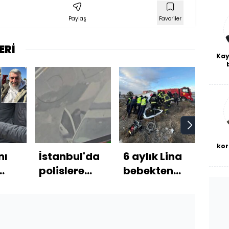
Paylaş
Favoriler
ERİ
Kay
De
haf
a
bl
kor
nı
İstanbul'da
6 aylık Lina
Brez
polislere
bebekten
uça
kireç
bıçaklı
hayata
saldırı!
veda!
ler!