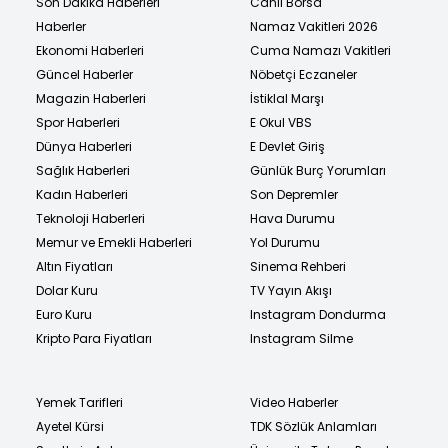
Son Dakika Haberleri
Canlı Borsa
Haberler
Namaz Vakitleri 2026
Ekonomi Haberleri
Cuma Namazı Vakitleri
Güncel Haberler
Nöbetçi Eczaneler
Magazin Haberleri
İstiklal Marşı
Spor Haberleri
E Okul VBS
Dünya Haberleri
E Devlet Giriş
Sağlık Haberleri
Günlük Burç Yorumları
Kadın Haberleri
Son Depremler
Teknoloji Haberleri
Hava Durumu
Memur ve Emekli Haberleri
Yol Durumu
Altın Fiyatları
Sinema Rehberi
Dolar Kuru
TV Yayın Akışı
Euro Kuru
Instagram Dondurma
Kripto Para Fiyatları
Instagram Silme
Yemek Tarifleri
Video Haberler
Ayetel Kürsi
TDK Sözlük Anlamları