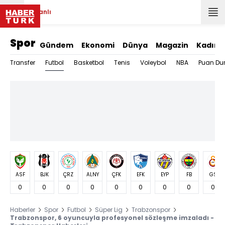
Canlı
Spor
Gündem
Ekonomi
Dünya
Magazin
Kadın
Futbol
Transfer
Basketbol
Tenis
Voleybol
NBA
Puan Du
ASF
BJK
ÇRZ
ALNY
ÇFK
EFK
EYP
FB
GS
0
0
0
0
0
0
0
0
0
Haberler
Spor
Futbol
Süper Lig
Trabzonspor
Trabzonspor, 6 oyuncuyla profesyonel sözleşme imzaladı -