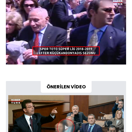
Yüklendi
:
19.93%
Sesi
Oynatma
720
Aç
Hızı
ÖNERİLEN VİDEO