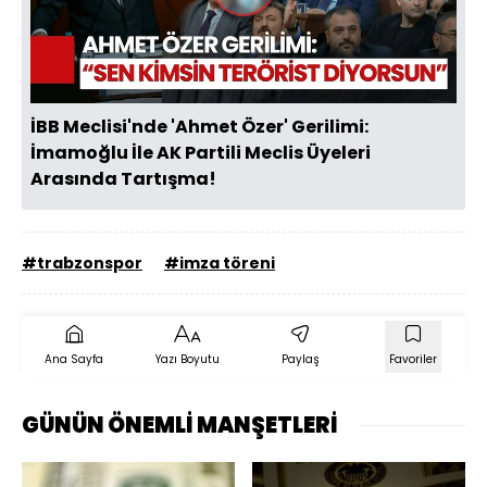
Videoyu
Oynat
İBB Meclisi'nde 'Ahmet Özer' Gerilimi:
İmamoğlu İle AK Partili Meclis Üyeleri
Arasında Tartışma!
#trabzonspor
#imza töreni
Ana Sayfa
Yazı Boyutu
Paylaş
Favoriler
GÜNÜN ÖNEMLİ MANŞETLERİ