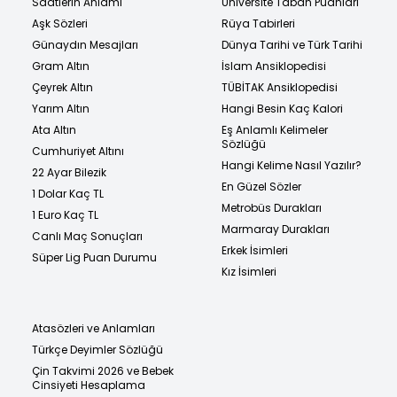
Saatlerin Anlamı
Üniversite Taban Puanları
Aşk Sözleri
Rüya Tabirleri
Günaydın Mesajları
Dünya Tarihi ve Türk Tarihi
Gram Altın
İslam Ansiklopedisi
Çeyrek Altın
TÜBİTAK Ansiklopedisi
Yarım Altın
Hangi Besin Kaç Kalori
Ata Altın
Eş Anlamlı Kelimeler
Sözlüğü
Cumhuriyet Altını
Hangi Kelime Nasıl Yazılır?
22 Ayar Bilezik
En Güzel Sözler
1 Dolar Kaç TL
Metrobüs Durakları
1 Euro Kaç TL
Marmaray Durakları
Canlı Maç Sonuçları
Erkek İsimleri
Süper Lig Puan Durumu
Kız İsimleri
Atasözleri ve Anlamları
Türkçe Deyimler Sözlüğü
Çin Takvimi 2026 ve Bebek
Cinsiyeti Hesaplama