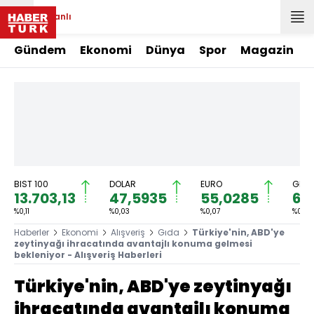
Canlı
Gündem
Ekonomi
Dünya
Spor
Magazin
BIST 100
DOLAR
EURO
GRAM
13.703,13
47,5935
55,0285
6.
%0,11
%0,03
%0,07
%0,35
Haberler
Ekonomi
Alışveriş
Gıda
Türkiye'nin, ABD'ye
zeytinyağı ihracatında avantajlı konuma gelmesi
bekleniyor - Alışveriş Haberleri
Türkiye'nin, ABD'ye zeytinyağı
ihracatında avantajlı konuma