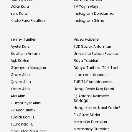
Dolar Kuru
TV Yayın Akışı
Euro Kuru
Instagram Dondurma
Kripto Para Fiyatları
Instagram Silme
Yemek Tarifleri
Video Haberler
Ayetel Kürsi
TDK Sözlük Anlamları
Saatlerin Anlamı
Üniversite Taban Puanları
Aşk Sözleri
Rüya Tabirleri
Günaydın Mesajları
Dünya Tarihi ve Türk Tarihi
Gram Altın
İslam Ansiklopedisi
Çeyrek Altın
TÜBİTAK Ansiklopedisi
Yarım Altın
Hangi Besin Kaç Kalori
Ata Altın
Eş Anlamlı Kelimeler
Sözlüğü
Cumhuriyet Altını
Hangi Kelime Nasıl Yazılır?
22 Ayar Bilezik
En Güzel Sözler
1 Dolar Kaç TL
Metrobüs Durakları
1 Euro Kaç TL
Marmaray Durakları
Canlı Maç Sonuçları