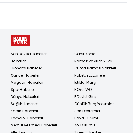
Son Dakika Haberleri
Canlı Borsa
Haberler
Namaz Vakitleri 2026
Ekonomi Haberleri
Cuma Namazı Vakitleri
Güncel Haberler
Nöbetçi Eczaneler
Magazin Haberleri
İstiklal Marşı
Spor Haberleri
E Okul VBS
Dünya Haberleri
E Devlet Giriş
Sağlık Haberleri
Günlük Burç Yorumları
Kadın Haberleri
Son Depremler
Teknoloji Haberleri
Hava Durumu
Memur ve Emekli Haberleri
Yol Durumu
Altın Fiyatları
Sinema Rehberi