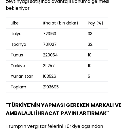
zeytinyağı satışında avantajlı konuma gelmesi
bekleniyor.
Ülke
İthalat (bin dolar)
Pay (%)
İtalya
723163
33
İspanya
701027
32
Tunus
220054
10
Türkiye
211257
10
Yunanistan
103526
5
Toplam
2193695
"TÜRKİYE'NİN YAPMASI GEREKEN MARKALI VE
AMBALAJLI İHRACAT PAYINI ARTIRMAK"
Trump’ın vergi tarifelerini Türkiye açısından