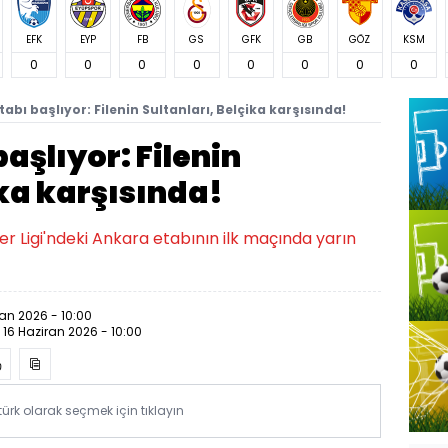
EFK
EYP
FB
GS
GFK
GB
GÖZ
KSM
0
0
0
0
0
0
0
0
tabı başlıyor: Filenin Sultanları, Belçika karşısında!
başlıyor: Filenin
ika karşısında!
tler Ligi'ndeki Ankara etabının ilk maçında yarın
ran 2026 - 10:00
:
16 Haziran 2026 - 10:00
rk olarak seçmek için tıklayın