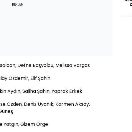
REKLAM
ysalcan, Defne Başyolcu, Melissa Vargas
lay Özdemir, Elif Şahin
kin Aydın, Saliha Şahin, Yaprak Erkek
use Özden, Deniz Uyanık, Karmen Aksoy,
 Güneş
me Yatgın, Gizem Örge