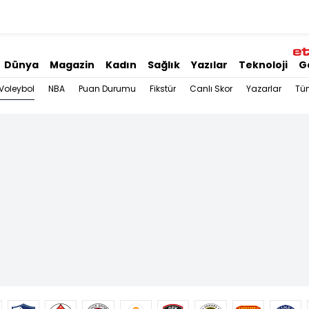
Dünya
Magazin
Kadın
Sağlık
Yazılar
Teknoloji
G
Voleybol
NBA
Puan Durumu
Fikstür
Canlı Skor
Yazarlar
Tü