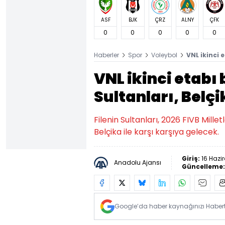
ASF
BJK
ÇRZ
ALNY
ÇFK
0
0
0
0
0
Haberler
Spor
Voleybol
VNL ikinci e
VNL ikinci etabı 
Sultanları, Belç
Filenin Sultanları, 2026 FIVB Mille
Belçika ile karşı karşıya gelecek.
Giriş:
16 Hazi
Anadolu Ajansı
Güncelleme
Google’da haber kaynağınızı Habertü