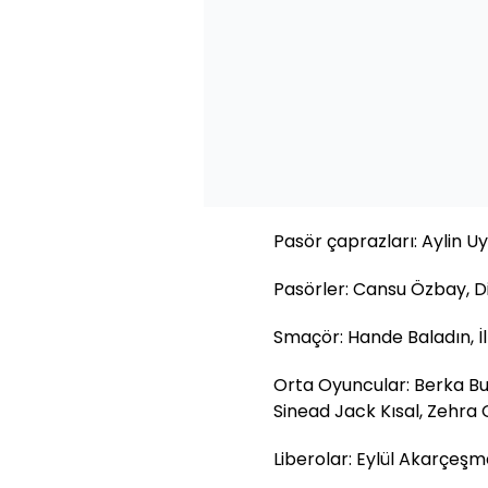
Pasör çaprazları: Aylin U
Pasörler: Cansu Özbay, Di
Smaçör: Hande Baladın, İl
Orta Oyuncular: Berka B
Sinead Jack Kısal, Zehra
Liberolar: Eylül Akarçeş