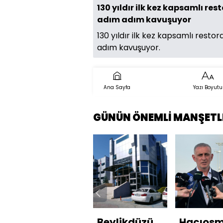
130 yıldır ilk kez kapsamlı r
adım adım kavuşuyor
130 yıldır ilk kez kapsamlı rest
adım kavuşuyor.
Ana Sayfa
Yazı Boyutu
GÜNÜN ÖNEMLİ MANŞETL
Beylikdüzü
Hacıosm