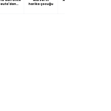
Ceuta'dan
harika çocuğu
önünde
yol
sonra