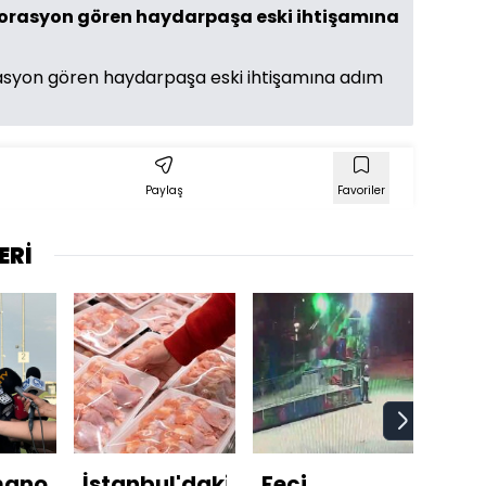
estorasyon gören haydarpaşa eski ihtişamına
orasyon gören haydarpaşa eski ihtişamına adım
Paylaş
Favoriler
ERİ
anoğlu'ndan
İstanbul'daki
Feci
ABD