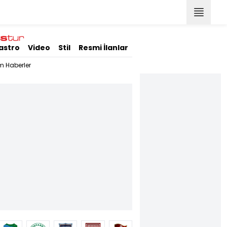
astro
Video
Stil
Resmi İlanlar
m Haberler