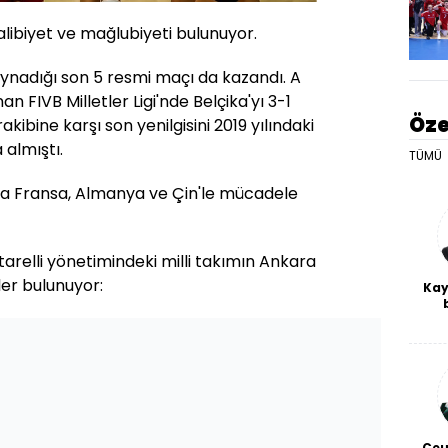
galibiyet ve mağlubiyeti bulunuyor.
 oynadığı son 5 resmi maçı da kazandı. A
n FIVB Milletler Ligi'nde Belçika'yı 3-1
Öze
rakibine karşı son yenilgisini 2019 yılındaki
 almıştı.
TÜMÜ
yrıca Fransa, Almanya ve Çin'le mücadele
arelli yönetimindeki milli takımın Ankara
ler bulunuyor:
Kay
De
haf
a
bl
Ceu