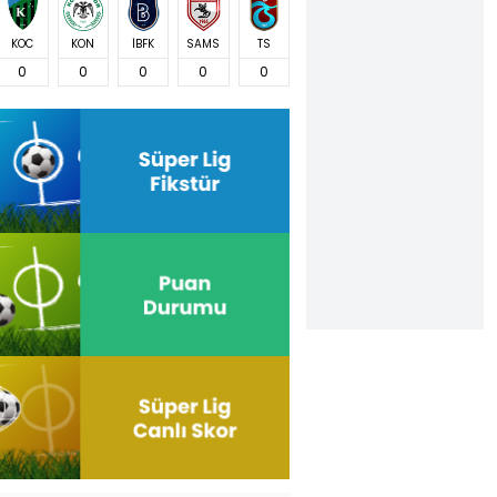
KOC
KON
İBFK
SAMS
TS
0
0
0
0
0