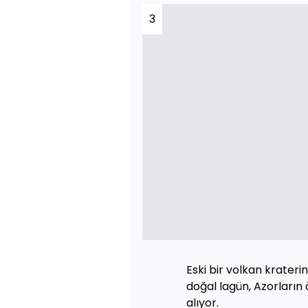
3
Eski bir volkan krateri
doğal lagün, Azorların 
alıyor.