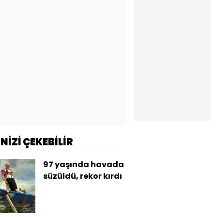
İNİZİ ÇEKEBİLİR
97 yaşında havada
süzüldü, rekor kırdı