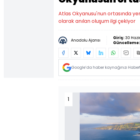
Atlas Okyanusu'nun ortasında yer 
olarak anılan oluşum ilgi çekiyor
Giriş:
30 Hazi
Anadolu Ajansı
Güncelleme
Google’da haber kaynağınızı Habertü
1