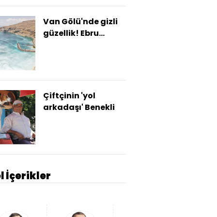
Van Gölü'nde gizli
güzellik! Ebru
desenini andırdı
Çiftçinin 'yol
arkadaşı' Benekli
l İçerikler