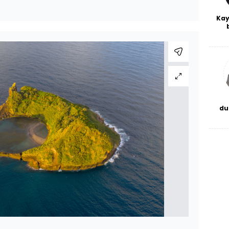
Kay
De
haf
a
bl
du
bor