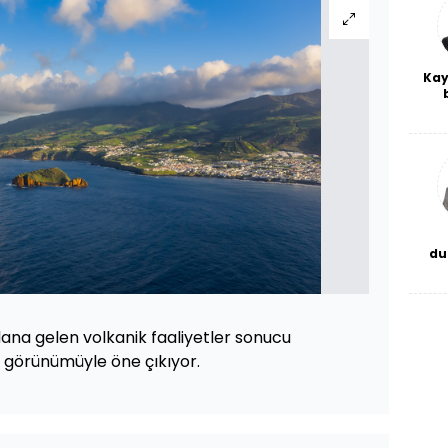
Kay
De
haf
a
bl
du
bor
ana gelen volkanik faaliyetler sonucu
l görünümüyle öne çıkıyor.