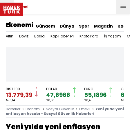
Canlı
Ekonomi
Gündem
Dünya
Spor
Magazin
Kadı
Altın
Döviz
Borsa
Kap Haberleri
Kripto Para
İş Yaşam
O
BIST 100
DOLAR
EURO
GRAM
13.779,39
47,6966
55,1896
6.
%-0,14
%0,12
%0,45
%2,59
Haberler
Ekonomi
Sosyal Güvenlik
Emekli
Yeni yılda yeni
enflasyon hesabı - Sosyal Güvenlik Haberleri
Yeni yılda yeni enflasyon