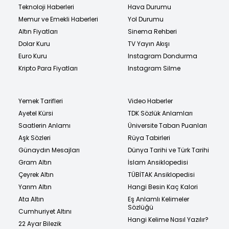
Teknoloji Haberleri
Hava Durumu
Memur ve Emekli Haberleri
Yol Durumu
Altın Fiyatları
Sinema Rehberi
Dolar Kuru
TV Yayın Akışı
Euro Kuru
Instagram Dondurma
Kripto Para Fiyatları
Instagram Silme
Yemek Tarifleri
Video Haberler
Ayetel Kürsi
TDK Sözlük Anlamları
Saatlerin Anlamı
Üniversite Taban Puanları
Aşk Sözleri
Rüya Tabirleri
Günaydın Mesajları
Dünya Tarihi ve Türk Tarihi
Gram Altın
İslam Ansiklopedisi
Çeyrek Altın
TÜBİTAK Ansiklopedisi
Yarım Altın
Hangi Besin Kaç Kalori
Ata Altın
Eş Anlamlı Kelimeler
Sözlüğü
Cumhuriyet Altını
Hangi Kelime Nasıl Yazılır?
22 Ayar Bilezik