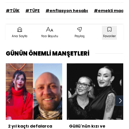
#TÜİK
#TÜFE
#enflasyon hesabı
#emekli maaşı
Ana Sayfa
Yazı Boyutu
Paylaş
Favoriler
GÜNÜN ÖNEMLİ MANŞETLERİ
2 yıl kaçtı defalarca
Güllü'nün kızı ve