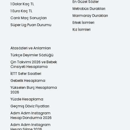
En Güzel Sözler
1 Dolar Kaç TL
Metrobüs Durakları
1 Euro Kaç TL
Marmaray Durakları
Canlı Maç Sonuçları
Erkek İsimleri
Süper Lig Puan Durumu
Kız İsimleri
Atasözleri ve Anlamları
Türkçe Deyimler Sözlüğü
Çin Takvimi 2026 ve Bebek
Cinsiyeti Hesaplama
İETT Sefer Saatleri
Gebelik Hesaplama
Yükselen Burç Hesaplama
2026
Yüzde Hesaplama
Geçmiş Döviz Fiyatları
Adım Adım Instagram
Hesap Dondurma 2026
Adım Adım Instagram
Hesap Silme 2026