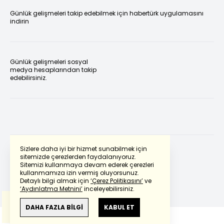
Günlük gelişmeleri takip edebilmek için habertürk uygulamasını
indirin
Günlük gelişmeleri sosyal
medya hesaplarından takip
edebilirsiniz.
Sizlere daha iyi bir hizmet sunabilmek için
sitemizde çerezlerden faydalanıyoruz.
Sitemizi kullanmaya devam ederek çerezleri
Powered by
Translate
kullanmamıza izin vermiş oluyorsunuz.
Detaylı bilgi almak için
‘Çerez Politikasını’
ve
‘Aydınlatma Metnini’
inceleyebilirsiniz.
Bu çeviride
Google Translete
kullanılmıştır.
Anlam ve çeviri hatalarından
haberturk.com
DAHA FAZLA BİLGİ
KABUL ET
sorumlu değildir.