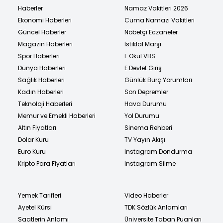
Haberler
Namaz Vakitleri 2026
Ekonomi Haberleri
Cuma Namazı Vakitleri
Güncel Haberler
Nöbetçi Eczaneler
Magazin Haberleri
İstiklal Marşı
Spor Haberleri
E Okul VBS
Dünya Haberleri
E Devlet Giriş
Sağlık Haberleri
Günlük Burç Yorumları
Kadın Haberleri
Son Depremler
Teknoloji Haberleri
Hava Durumu
Memur ve Emekli Haberleri
Yol Durumu
Altın Fiyatları
Sinema Rehberi
Dolar Kuru
TV Yayın Akışı
Euro Kuru
Instagram Dondurma
Kripto Para Fiyatları
Instagram Silme
Yemek Tarifleri
Video Haberler
Ayetel Kürsi
TDK Sözlük Anlamları
Saatlerin Anlamı
Üniversite Taban Puanları