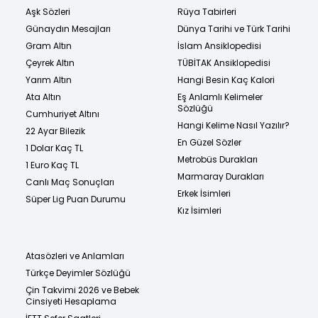
Aşk Sözleri
Rüya Tabirleri
Günaydın Mesajları
Dünya Tarihi ve Türk Tarihi
Gram Altın
İslam Ansiklopedisi
Çeyrek Altın
TÜBİTAK Ansiklopedisi
Yarım Altın
Hangi Besin Kaç Kalori
Ata Altın
Eş Anlamlı Kelimeler
Sözlüğü
Cumhuriyet Altını
Hangi Kelime Nasıl Yazılır?
22 Ayar Bilezik
En Güzel Sözler
1 Dolar Kaç TL
Metrobüs Durakları
1 Euro Kaç TL
Marmaray Durakları
Canlı Maç Sonuçları
Erkek İsimleri
Süper Lig Puan Durumu
Kız İsimleri
Atasözleri ve Anlamları
Türkçe Deyimler Sözlüğü
Çin Takvimi 2026 ve Bebek
Cinsiyeti Hesaplama