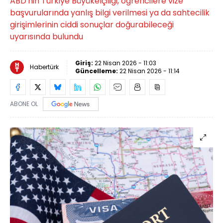
ABD'nin Türkiye Büyükelçiliği, öğrencilere vize
başvurularında yanlış bilgi verilmesi ya da sahtecilik
girişimlerinin ciddi sonuçlar doğurabileceği
uyarısında bulundu
Giriş:
22 Nisan 2026 - 11:03
Habertürk
Güncelleme:
22 Nisan 2026 - 11:14
ABONE OL