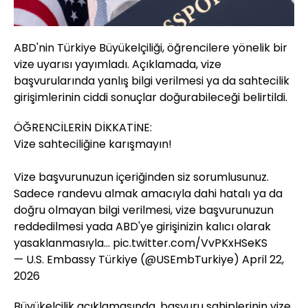
ABD'nin Türkiye Büyükelçiliği, öğrencilere yönelik bir
vize uyarısı yayımladı. Açıklamada, vize
başvurularında yanlış bilgi verilmesi ya da sahtecilik
girişimlerinin ciddi sonuçlar doğurabileceği belirtildi.
ÖĞRENCİLERİN DİKKATİNE:
Vize sahteciliğine karışmayın!
Vize başvurunuzun içeriğinden siz sorumlusunuz.
Sadece randevu almak amacıyla dahi hatalı ya da
doğru olmayan bilgi verilmesi, vize başvurunuzun
reddedilmesi yada ABD'ye girişinizin kalıcı olarak
yasaklanmasıyla…
pic.twitter.com/VvPKxHSeKS
— U.S. Embassy Türkiye (@USEmbTurkiye)
April 22,
2026
Büyükelçilik açıklamasında, başvuru sahiplerinin vize