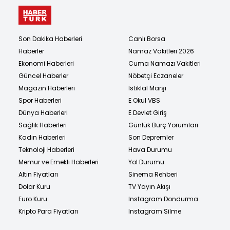
Son Dakika Haberleri
Canlı Borsa
Haberler
Namaz Vakitleri 2026
Ekonomi Haberleri
Cuma Namazı Vakitleri
Güncel Haberler
Nöbetçi Eczaneler
Magazin Haberleri
İstiklal Marşı
Spor Haberleri
E Okul VBS
Dünya Haberleri
E Devlet Giriş
Sağlık Haberleri
Günlük Burç Yorumları
Kadın Haberleri
Son Depremler
Teknoloji Haberleri
Hava Durumu
Memur ve Emekli Haberleri
Yol Durumu
Altın Fiyatları
Sinema Rehberi
Dolar Kuru
TV Yayın Akışı
Euro Kuru
Instagram Dondurma
Kripto Para Fiyatları
Instagram Silme