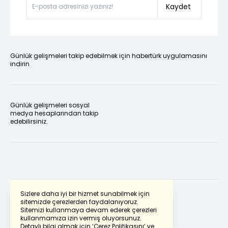
Kaydet
Günlük gelişmeleri takip edebilmek için habertürk uygulamasını
indirin
Günlük gelişmeleri sosyal
medya hesaplarından takip
edebilirsiniz.
Sizlere daha iyi bir hizmet sunabilmek için
sitemizde çerezlerden faydalanıyoruz.
Sitemizi kullanmaya devam ederek çerezleri
Powered by
Translate
kullanmamıza izin vermiş oluyorsunuz.
Detaylı bilgi almak için
‘Çerez Politikasını’
ve