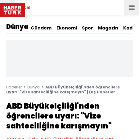
Canlı
Dünya
Gündem
Ekonomi
Spor
Magazin
Kadın
Haberler
Dünya
ABD Büyükelçiliği'nden öğrencilere
uyarı: "Vize sahteciliğine karışmayın" | Dış Haberler
ABD Büyükelçiliği'nden
öğrencilere uyarı: "Vize
sahteciliğine karışmayın"