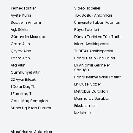
Yemek Tarifleri
Video Haberler
Ayetel Kürsi
TDK Sözlük Anlamları
Saatlerin Anlamı
Üniversite Taban Puanları
Aşk Sözleri
Rüya Tabirleri
Günaydın Mesajları
Dünya Tarihi ve Türk Tarihi
Gram Altın
İslam Ansiklopedisi
Çeyrek Altın
TÜBİTAK Ansiklopedisi
Yarım Altın
Hangi Besin Kaç Kalori
Ata Altın
Eş Anlamlı Kelimeler
Sözlüğü
Cumhuriyet Altını
Hangi Kelime Nasıl Yazılır?
22 Ayar Bilezik
En Güzel Sözler
1 Dolar Kaç TL
Metrobüs Durakları
1 Euro Kaç TL
Marmaray Durakları
Canlı Maç Sonuçları
Erkek İsimleri
Süper Lig Puan Durumu
Kız İsimleri
Atasözleri ve Anlamları