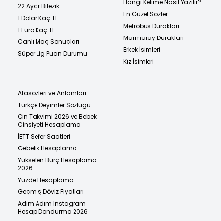
Hangi Kelime Nasıl Yazılır?
22 Ayar Bilezik
En Güzel Sözler
1 Dolar Kaç TL
Metrobüs Durakları
1 Euro Kaç TL
Marmaray Durakları
Canlı Maç Sonuçları
Erkek İsimleri
Süper Lig Puan Durumu
Kız İsimleri
Atasözleri ve Anlamları
Türkçe Deyimler Sözlüğü
Çin Takvimi 2026 ve Bebek
Cinsiyeti Hesaplama
İETT Sefer Saatleri
Gebelik Hesaplama
Yükselen Burç Hesaplama
2026
Yüzde Hesaplama
Geçmiş Döviz Fiyatları
Adım Adım Instagram
Hesap Dondurma 2026