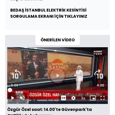
BEDAŞ İSTANBUL ELEKTRİK KESİNTİSİ
SORGULAMA EKRANI İÇİN TIKLAYINIZ
ÖNERİLEN VİDEO
Videoyu
Süre
0:00
Toplam
4:00
Oynat
Yüklendi
:
2.47%
Süre
1x
Oynat
Sesi
Oynatma
Mini
Tam
Aç
Hızı
oynatıcı
Ekran
Özgür Özel saat: 14.00'te Güvenpark'ta