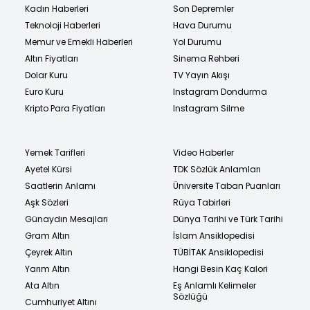
Kadın Haberleri
Son Depremler
Teknoloji Haberleri
Hava Durumu
Memur ve Emekli Haberleri
Yol Durumu
Altın Fiyatları
Sinema Rehberi
Dolar Kuru
TV Yayın Akışı
Euro Kuru
Instagram Dondurma
Kripto Para Fiyatları
Instagram Silme
Yemek Tarifleri
Video Haberler
Ayetel Kürsi
TDK Sözlük Anlamları
Saatlerin Anlamı
Üniversite Taban Puanları
Aşk Sözleri
Rüya Tabirleri
Günaydın Mesajları
Dünya Tarihi ve Türk Tarihi
Gram Altın
İslam Ansiklopedisi
Çeyrek Altın
TÜBİTAK Ansiklopedisi
Yarım Altın
Hangi Besin Kaç Kalori
Ata Altın
Eş Anlamlı Kelimeler
Sözlüğü
Cumhuriyet Altını