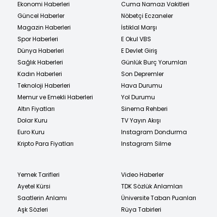
Ekonomi Haberleri
Cuma Namazı Vakitleri
Güncel Haberler
Nöbetçi Eczaneler
Magazin Haberleri
İstiklal Marşı
Spor Haberleri
E Okul VBS
Dünya Haberleri
E Devlet Giriş
Sağlık Haberleri
Günlük Burç Yorumları
Kadın Haberleri
Son Depremler
Teknoloji Haberleri
Hava Durumu
Memur ve Emekli Haberleri
Yol Durumu
Altın Fiyatları
Sinema Rehberi
Dolar Kuru
TV Yayın Akışı
Euro Kuru
Instagram Dondurma
Kripto Para Fiyatları
Instagram Silme
Yemek Tarifleri
Video Haberler
Ayetel Kürsi
TDK Sözlük Anlamları
Saatlerin Anlamı
Üniversite Taban Puanları
Aşk Sözleri
Rüya Tabirleri