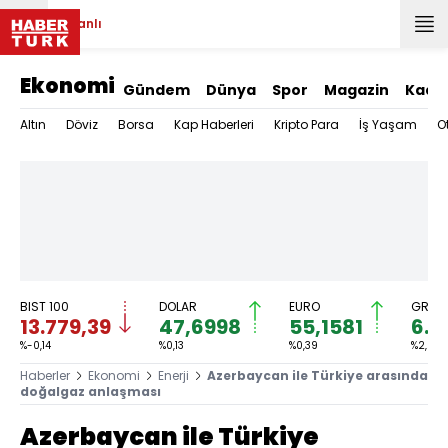
Canlı
Ekonomi
Gündem
Dünya
Spor
Magazin
Kadı
Altın
Döviz
Borsa
Kap Haberleri
Kripto Para
İş Yaşam
O
BIST 100
DOLAR
EURO
GRAM 
13.779,39
47,6998
55,1581
6.6
%-0,14
%0,13
%0,39
%2,59
Haberler
Ekonomi
Enerji
Azerbaycan ile Türkiye arasında
doğalgaz anlaşması
Azerbaycan ile Türkiye