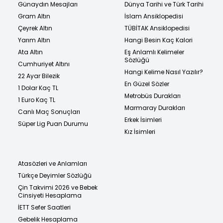
Günaydın Mesajları
Dünya Tarihi ve Türk Tarihi
Gram Altın
İslam Ansiklopedisi
Çeyrek Altın
TÜBİTAK Ansiklopedisi
Yarım Altın
Hangi Besin Kaç Kalori
Ata Altın
Eş Anlamlı Kelimeler
Sözlüğü
Cumhuriyet Altını
Hangi Kelime Nasıl Yazılır?
22 Ayar Bilezik
En Güzel Sözler
1 Dolar Kaç TL
Metrobüs Durakları
1 Euro Kaç TL
Marmaray Durakları
Canlı Maç Sonuçları
Erkek İsimleri
Süper Lig Puan Durumu
Kız İsimleri
Atasözleri ve Anlamları
Türkçe Deyimler Sözlüğü
Çin Takvimi 2026 ve Bebek
Cinsiyeti Hesaplama
İETT Sefer Saatleri
Gebelik Hesaplama