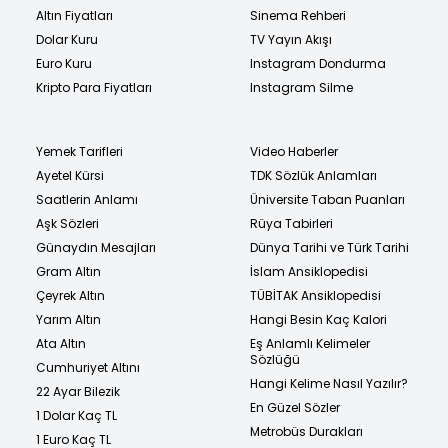
Altın Fiyatları
Sinema Rehberi
Dolar Kuru
TV Yayın Akışı
Euro Kuru
Instagram Dondurma
Kripto Para Fiyatları
Instagram Silme
Yemek Tarifleri
Video Haberler
Ayetel Kürsi
TDK Sözlük Anlamları
Saatlerin Anlamı
Üniversite Taban Puanları
Aşk Sözleri
Rüya Tabirleri
Günaydın Mesajları
Dünya Tarihi ve Türk Tarihi
Gram Altın
İslam Ansiklopedisi
Çeyrek Altın
TÜBİTAK Ansiklopedisi
Yarım Altın
Hangi Besin Kaç Kalori
Ata Altın
Eş Anlamlı Kelimeler
Sözlüğü
Cumhuriyet Altını
Hangi Kelime Nasıl Yazılır?
22 Ayar Bilezik
En Güzel Sözler
1 Dolar Kaç TL
Metrobüs Durakları
1 Euro Kaç TL