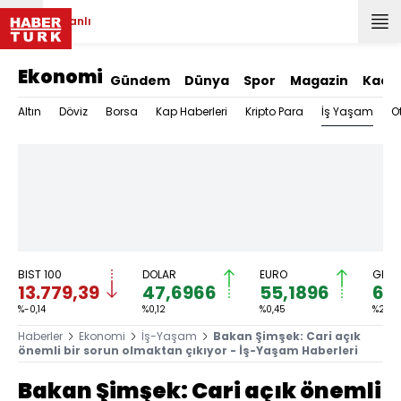
Canlı
Ekonomi
Gündem
Dünya
Spor
Magazin
Kadı
İş Yaşam
Altın
Döviz
Borsa
Kap Haberleri
Kripto Para
O
BIST 100
DOLAR
EURO
GRAM
13.779,39
47,6966
55,1896
6.
%-0,14
%0,12
%0,45
%2,59
Haberler
Ekonomi
İş-Yaşam
Bakan Şimşek: Cari açık
önemli bir sorun olmaktan çıkıyor - İş-Yaşam Haberleri
Bakan Şimşek: Cari açık önemli