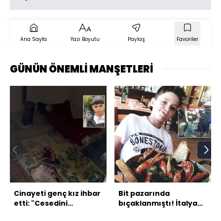
Ana Sayfa
Yazı Boyutu
Paylaş
Favoriler
GÜNÜN ÖNEMLİ MANŞETLERİ
Cinayeti genç kız ihbar
Bit pazarında
etti: "Cesedini
bıçaklanmıştı! İtalyan
bölecekler!"
şefin oğlu öldü!