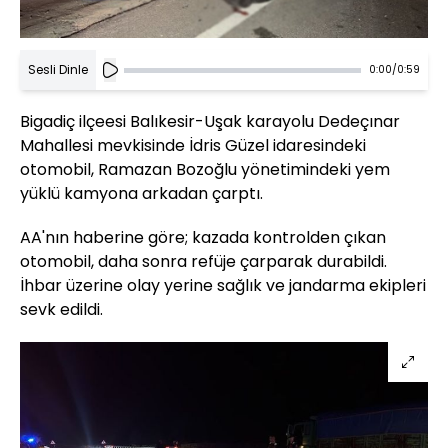
Sesli Dinle
0:00
/
0:59
Bigadiç ilçeesi Balıkesir-Uşak karayolu Dedeçınar
Mahallesi mevkisinde İdris Güzel idaresindeki
otomobil, Ramazan Bozoğlu yönetimindeki yem
yüklü kamyona arkadan çarptı.
AA'nın haberine göre; kazada kontrolden çıkan
otomobil, daha sonra refüje çarparak durabildi.
İhbar üzerine olay yerine sağlık ve jandarma ekipleri
sevk edildi.