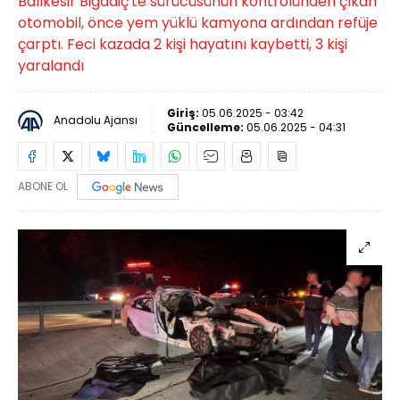
Balıkesir Bigadiç'te sürücüsünün kontrolünden çıkan
otomobil, önce yem yüklü kamyona ardından refüje
çarptı. Feci kazada 2 kişi hayatını kaybetti, 3 kişi
yaralandı
Giriş:
05.06.2025 - 03:42
Anadolu Ajansı
Güncelleme:
05.06.2025 - 04:31
ABONE OL