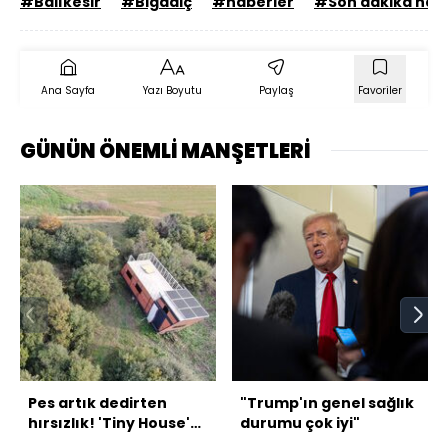
#Balıkesir
#Bigadiç
#haberler
#Son dakika hab
Ana Sayfa
Yazı Boyutu
Paylaş
Favoriler
GÜNÜN ÖNEMLİ MANŞETLERİ
Pes artık dedirten
"Trump'ın genel sağlık
hırsızlık! 'Tiny House'u
durumu çok iyi"
çaldı!