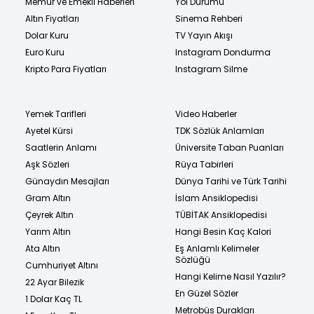
Memur ve Emekli Haberleri
Yol Durumu
Altın Fiyatları
Sinema Rehberi
Dolar Kuru
TV Yayın Akışı
Euro Kuru
Instagram Dondurma
Kripto Para Fiyatları
Instagram Silme
Yemek Tarifleri
Video Haberler
Ayetel Kürsi
TDK Sözlük Anlamları
Saatlerin Anlamı
Üniversite Taban Puanları
Aşk Sözleri
Rüya Tabirleri
Günaydın Mesajları
Dünya Tarihi ve Türk Tarihi
Gram Altın
İslam Ansiklopedisi
Çeyrek Altın
TÜBİTAK Ansiklopedisi
Yarım Altın
Hangi Besin Kaç Kalori
Ata Altın
Eş Anlamlı Kelimeler
Sözlüğü
Cumhuriyet Altını
Hangi Kelime Nasıl Yazılır?
22 Ayar Bilezik
En Güzel Sözler
1 Dolar Kaç TL
Metrobüs Durakları