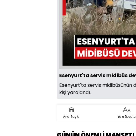
Esenyurt'ta servis midibüs dev
Esenyurt'ta servis midibüsünün dev
kişi yaralandı.
Ana Sayfa
Yazı Boyutu
GÜNÜN ÖNEMLİ MANŞETL