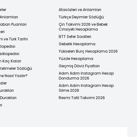
rler
Atasözleri ve Anlamları
 Anlamları
Türkçe Deyimler Sözlüğü
 Taban Puanları
Çin Takvimi 2026 ve Bebek
Cinsiyeti Hesaplama
eri
İETT Sefer Saatleri
i ve Türk Tarihi
Gebelik Hesaplama
klopedisi
Yükselen Burç Hesaplama 2026
siklopedisi
Yüzde Hesaplama
n Kaç Kalori
Geçmiş Döviz Fiyatları
Kelimeler Sözlüğü
Adım Adım Instagram Hesap
e Nasıl Yazılır?
Dondurma 2026
zler
Adım Adım Instagram Hesap
urakları
Silme 2026
urakları
Resmi Tatil Takvimi 2026
ri