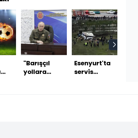
"Barışçıl
Esenyurt'ta
"Gü
ı
yollara
servis
Sül
rmasında
yanaşmazlarsa
midibüsü
Cum
askeri
devrildi
Rec
ıktı
operasyonla
Tay
çözeceğiz"
Erd