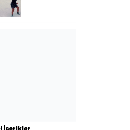
keyfi!
l İçerikler