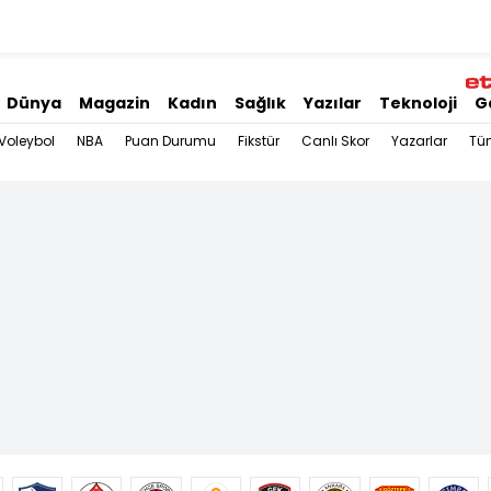
Dünya
Magazin
Kadın
Sağlık
Yazılar
Teknoloji
G
Voleybol
NBA
Puan Durumu
Fikstür
Canlı Skor
Yazarlar
Tü