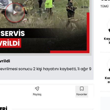
TÜMÜ
Videoyu
Oynat
Kay
De
haf
a
bl
rildi
rilmesi sonucu 2 kişi hayatını kaybetti, 1i ağır 9
Ke
a
Paylaş
Favoriler
ERİ