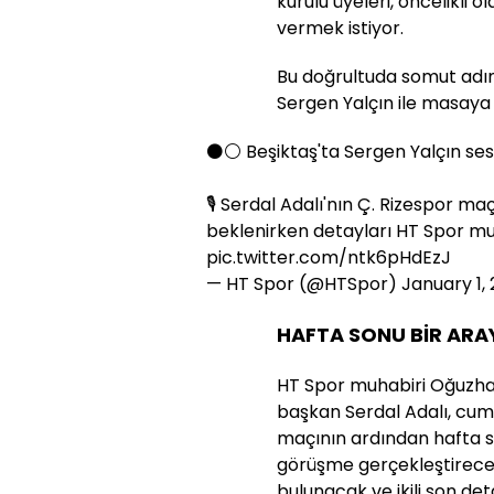
kurulu üyeleri, öncelikli o
vermek istiyor.
Bu doğrultuda somut adım
Sergen Yalçın ile masaya
⚫️⚪️ Beşiktaş'ta Sergen Yalçın sesl
🎙️ Serdal Adalı'nın Ç. Rizespor 
beklenirken detayları HT Spor m
pic.twitter.com/ntk6pHdEzJ
— HT Spor (@HTSpor)
January 1,
HAFTA SONU BİR ARA
HT Spor muhabiri Oğuzhan 
başkan Serdal Adalı, cu
maçının ardından hafta so
görüşme gerçekleştirecek.
bulunacak ve ikili son de