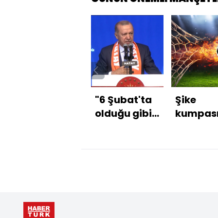
"6 Şubat'ta
Şike
olduğu gibi
kumpas
sizin
soruştu
yanınızdayız"
ifadeler
ortaya ç