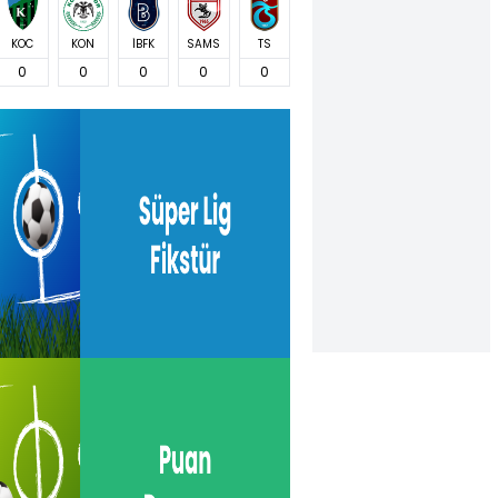
KOC
KON
İBFK
SAMS
TS
0
0
0
0
0