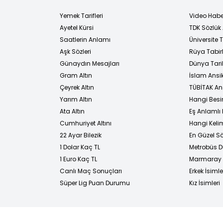
Yemek Tarifleri
Video Habe
Ayetel Kürsi
TDK Sözlük
i
Saatlerin Anlamı
Üniversite
Aşk Sözleri
Rüya Tabirl
Günaydın Mesajları
Dünya Tarih
Gram Altın
İslam Ansi
Çeyrek Altın
TÜBİTAK An
Yarım Altın
Hangi Besi
Ata Altın
Eş Anlamlı 
Cumhuriyet Altını
Hangi Kelim
22 Ayar Bilezik
En Güzel Sö
1 Dolar Kaç TL
Metrobüs D
1 Euro Kaç TL
Marmaray D
Canlı Maç Sonuçları
Erkek İsimle
Süper Lig Puan Durumu
Kız İsimleri