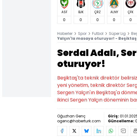
ASF
BJK
ÇRZ
ALNY
ÇFK
0
0
0
0
0
Haberler
Spor
Futbol
Süper Lig
Be
Yalçın'la masaya oturuyor! - Beşiktaş
Serdal Adalı, Se
oturuyor!
Beşiktaş'ta teknik direktör belirsiz
yeni yönetim, teknik direktör Ser
Sergen Yalçın'ın Beşiktaş'a dönme
ikinci Sergen Yalçın döneminin ba
Oğuzhan Genç
Giriş:
01.01.202
ogenc@haberturk.com
Güncelleme:
0