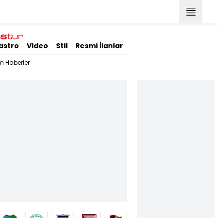
astro
Video
Stil
Resmi İlanlar
m Haberler