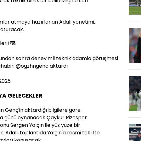
larak teknik direktör belirsizliğine son
lar atmaya hazırlanan Adalı yönetimi,
 oturacak.
eri! 🔜
maçından sonra deneyimli teknik adamla görüşmesi
uhabiri
@ogzhngenc
aktardı.
 2025
YA GELECEKLER
Genç'in aktardığı bilgilere göre;
ma günü oynanacak Çaykur Rizespor
nu Sergen Yalçın ile yüz yüze bir
 Adalı, toplantıda Yalçın'a resmi teklifte
tayları konuşacak.