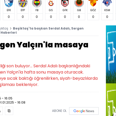
EFK
EYP
FB
GS
GFK
GB
GÖZ
KSM
0
0
0
0
0
0
0
0
şiktaş
Beşiktaş'ta başkan Serdal Adalı, Sergen
 Haberleri
rgen Yalçın'la masaya
liği son buluyor... Serdal Adalı başkanlığındaki
gen Yalçın'la hafta sonu masaya oturacak.
ye sıcak baktığı öğrenilirken, siyah-beyazlılarda
şlaması bekleniyor.
5 - 16:05
1.01.2025 - 16:08
ABONE OL