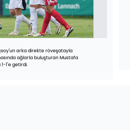
ıçsoy'un arka direkte röveşatayla
hasında ağlarla buluşturan Mustafa
-1'e getirdi.