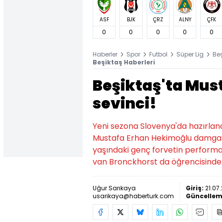
ASF
BJK
ÇRZ
ALNY
ÇFK
0
0
0
0
0
Haberler
Spor
Futbol
Süper Lig
Be
Beşiktaş Haberleri
Beşiktaş'ta Mus
sevinci!
Yeni sezona Slovenya'da hazırlana
Mustafa Erhan Hekimoğlu damga vur
yaşındaki genç forvetin perform
van Bronckhorst da öğrencisinde
Uğur Sarıkaya
Giriş:
21.07
usarikaya@haberturk.com
Güncellem