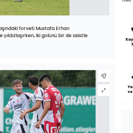
TÜMÜ
yaşındaki forveti Mustafa Erhan
 yıldızlaşırken, iki golünü bir de asistle
Kay
De
haf
a
bl
Ye
ve