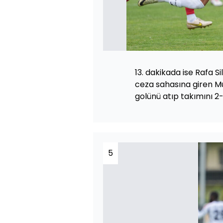
13. dakikada ise Rafa S
ceza sahasına giren Mus
golünü atıp takımını 2-
5