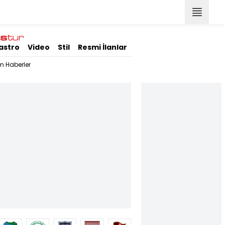
astro
Video
Stil
Resmi İlanlar
m Haberler