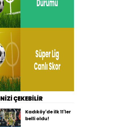
İNİZİ ÇEKEBİLİR
Kadıköy'de ilk 11'ler
belli oldu!