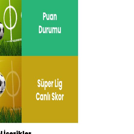
l İçerikler