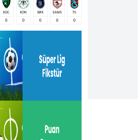
KOC
KON
İBFK
SAMS
TS
0
0
0
0
0