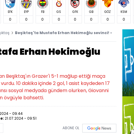
EFK
EYP
FB
GS
GFK
GB
GÖZ
KSM
0
0
0
0
0
0
0
0
şiktaş
Beşiktaş'ta Mustafa Erhan Hekimoğlu sevinci! -
tafa Erhan Hekimoğlu
n Beşiktaş'ın Grazer'i 5-1 mağlup ettiği maça
du. 10 dakika içinde 2 gol, 1 asist kaydeden 17
ansı sosyal medyada gündem olurken, Giovanni
n övgüyle bahsetti.
.2024 - 09:44
e:
21.07.2024 - 09:51
ABONE OL