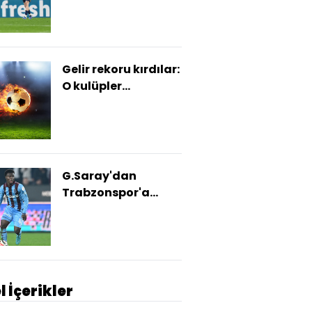
Gelir rekoru kırdılar:
O kulüpler
açıklandı!
G.Saray'dan
Trabzonspor'a
Oulai teklifi!
l İçerikler