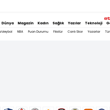
Dünya
Magazin
Kadın
Sağlık
Yazılar
Teknoloji
G
Voleybol
NBA
Puan Durumu
Fikstür
Canlı Skor
Yazarlar
Tü