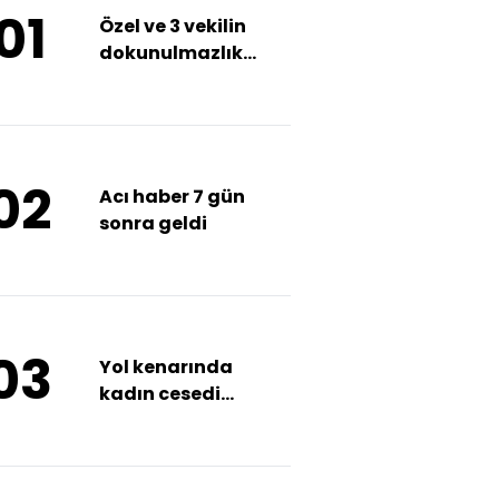
01
Özel ve 3 vekilin
dokunulmazlık
dosyası Meclis'te
02
Acı haber 7 gün
sonra geldi
03
Yol kenarında
kadın cesedi
bulundu