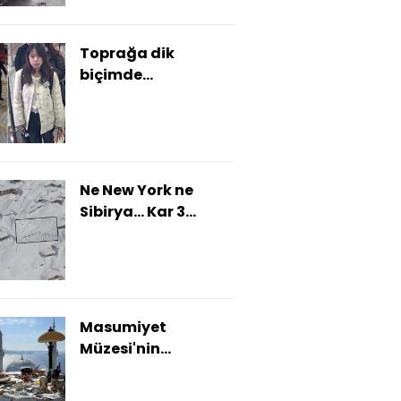
Toprağa dik
biçimde
gömmüşler! Çinli iş
insanına kadınla
tuzak!
Ne New York ne
Sibirya... Kar 3
metreyi buldu! Evler
kayboldu!
Masumiyet
Müzesi'nin
apartmanı
yıkılıyor!