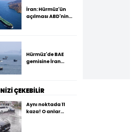
İran: Hürmüz'ün
açılması ABD'nin
koşulları kabul
etmesine bağlı
Hürmüz'de BAE
gemisine İran
saldırısı
İNİZİ ÇEKEBİLİR
Aynı noktada 11
kaza! O anlar
kamerada