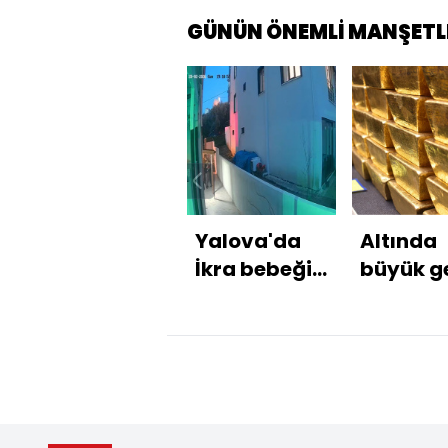
GÜNÜN ÖNEMLİ MANŞETL
Yalova'da
Altında
İkra bebeğin
büyük ge
darp
dönüş
edildiği
anlar
kamerada