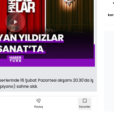
kor
Videoyu
Oynat
nserlerinde 16 Şubat Pazartesi akşamı 20.30'da İş
(piyano) sahne aldı.
Paylaş
Favoriler