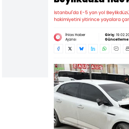
İstanbul'da E-5 yan yol Beylikdüz
hakimiyetini yitirince yayalara çarp
İhlas Haber
Giriş:
19.02.2
Ajansı
Güncelleme