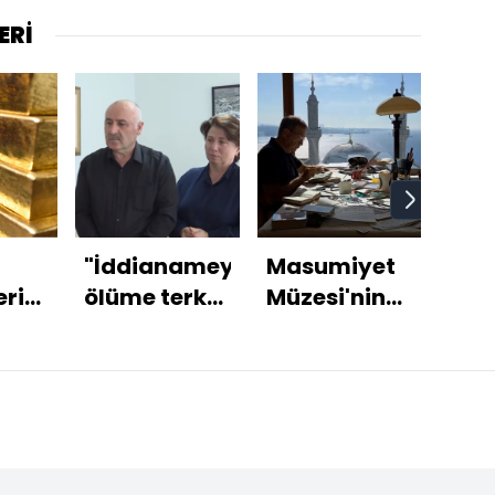
ERİ
"İddianameye
Masumiyet
Şam
ri
ölüme terk
Müzesi'nin
ihti
de
apartmanı
açık
konulmalı"
yıkılıyor!