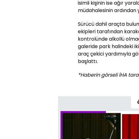
isimli kişinin ise ağır yaral
müdahalesinin ardından y
Sürücü dahil araçta bulun
ekipleri tarafından karak
kontrolünde alkollü olmadı
galeride park halindeki i
araç çekici yardımıyla götü
başlattı.
*Haberin görseli İHA taraf