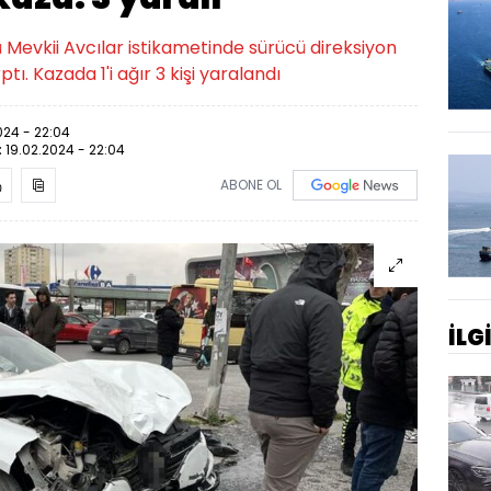
ü Mevkii Avcılar istikametinde sürücü direksiyon
tı. Kazada 1'i ağır 3 kişi yaralandı
024 - 22:04
:
19.02.2024 - 22:04
ABONE OL
İLG