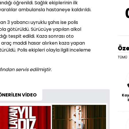
andığı öğrenildi. Sağlık ekiplerinin ilk
aralılar ambulansla hastaneye kaldırıldı.
an 3 yabancı uyruklu şahıs ise polis
ola götürüldü. Sürücüye yapılan alkol
ğı tespit edildi. Kaza sonrası oto
ki araç maddi hasar alırken kaza yapan
Öze
rüldü. Polis ekipleri olayla ilgili inceleme
TÜMÜ
ından servis edilmiştir.
ÖNERİLEN VİDEO
Kay
De
haf
a
bl