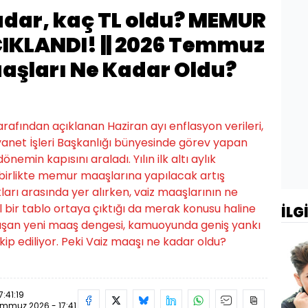
adar, kaç TL oldu? MEMUR
IKLANDI! || 2026 Temmuz
şları Ne Kadar Oldu?
arafından açıklanan Haziran ayı enflasyon verileri,
yanet İşleri Başkanlığı bünyesinde görev yapan
nemin kapısını araladı. Yılın ilk altı aylık
 birlikte memur maaşlarına yapılacak artış
ları arasında yer alırken, vaiz maaşlarının ne
 bir tablo ortaya çıktığı da merak konusu haline
İLG
oluşan yeni maaş dengesi, kamuoyunda geniş yankı
kip ediliyor. Peki Vaiz maaşı ne kadar oldu?
:41:19
mmuz 2026 - 17:41