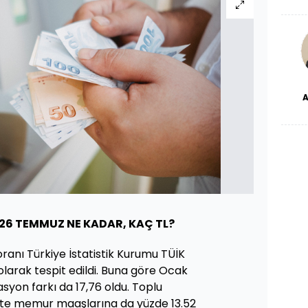
haf
a
bl
dü
26 TEMMUZ NE KADAR, KAÇ TL?
ranı Türkiye İstatistik Kurumu TÜİK
olarak tespit edildi. Buna göre Ocak
asyon farkı da 17,76 oldu. Toplu
likte memur maaşlarına da yüzde 13.52