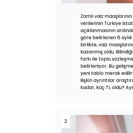
Zamlı vaiz maaşlarının
verilerinin Türkiye İst
açıklanmasının ardınd
göre belirlenen 6 aylı
birlikte, vaiz maaşların
kazanmış oldu. Bilindi
farkı ile toplu sözleş
belirleniyor. Bu geliş
yeni tablo merak edili
ilişkin ayrıntılar araşt
kadar, kaç TL oldu? Ayr
2