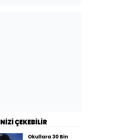
İNİZİ ÇEKEBİLİR
Okullara 30 Bin