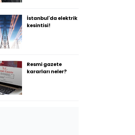
İstanbul'da elektrik
kesintisi!
Resmi gazete
kararları neler?