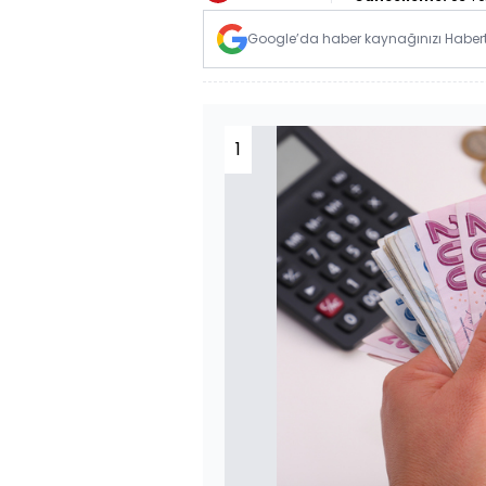
Google’da haber kaynağınızı Habertü
1