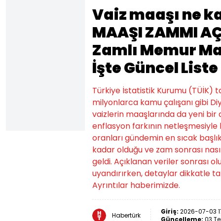
Vaiz maaşı ne k
MAAŞI ZAMMI AÇ
Zamlı Memur Maa
İşte Güncel Liste
Türkiye İstatistik Kurumu (TÜİK) t
milyonlarca kamu çalışanı gibi Di
vaizlerin maaşlarında da yeni bir dö
enflasyon farkının netleşmesiyle
oranları gündemin en sıcak başlık
kadar olduğu ve zam sonrası nasıl
geldi. Açıklanan veriler sonrası 
uyandırırken, detaylar dikkatle ta
Ayrıntılar haberimizde.
Giriş:
2026-07-03 17
Habertürk
Güncelleme:
03 Te