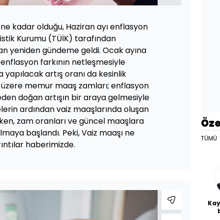
 ne kadar olduğu, Haziran ayı enflasyon
atistik Kurumu (TÜİK) tarafından
an yeniden gündeme geldi. Ocak ayına
k enflasyon farkının netleşmesiyle
a yapılacak artış oranı da kesinlik
ği üzere memur maaş zamları; enflasyon
meden doğan artışın bir araya gelmesiyle
melerin ardından vaiz maaşlarında oluşan
rken, zam oranları ve güncel maaşlara
Öze
ırılmaya başlandı. Peki, Vaiz maaşı ne
TÜMÜ
ıntılar haberimizde.
Kay
De