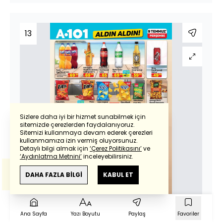
13
Sizlere daha iyi bir hizmet sunabilmek için
sitemizde çerezlerden faydalanıyoruz.
Sitemizi kullanmaya devam ederek çerezleri
Powered by
Translate
kullanmamıza izin vermiş oluyorsunuz.
Detaylı bilgi almak için
‘Çerez Politikasını’
ve
‘Aydınlatma Metnini’
inceleyebilirsiniz.
Bu çeviride
Google Translete
kullanılmıştır.
Anlam ve çeviri hatalarından
haberturk.com
DAHA FAZLA BİLGİ
KABUL ET
sorumlu değildir.
Ana Sayfa
Yazı Boyutu
Paylaş
Favoriler