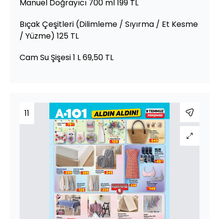
Manuel Doğrayıcı 700 ml 199 TL
Bıçak Çeşitleri (Dilimleme / Sıyırma / Et Kesme
/ Yüzme) 125 TL
Cam Su Şişesi 1 L 69,50 TL
11