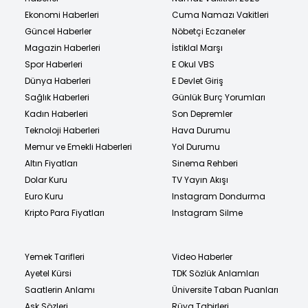
Ekonomi Haberleri
Cuma Namazı Vakitleri
Güncel Haberler
Nöbetçi Eczaneler
Magazin Haberleri
İstiklal Marşı
Spor Haberleri
E Okul VBS
Dünya Haberleri
E Devlet Giriş
Sağlık Haberleri
Günlük Burç Yorumları
Kadın Haberleri
Son Depremler
Teknoloji Haberleri
Hava Durumu
Memur ve Emekli Haberleri
Yol Durumu
Altın Fiyatları
Sinema Rehberi
Dolar Kuru
TV Yayın Akışı
Euro Kuru
Instagram Dondurma
Kripto Para Fiyatları
Instagram Silme
Yemek Tarifleri
Video Haberler
Ayetel Kürsi
TDK Sözlük Anlamları
Saatlerin Anlamı
Üniversite Taban Puanları
Aşk Sözleri
Rüya Tabirleri