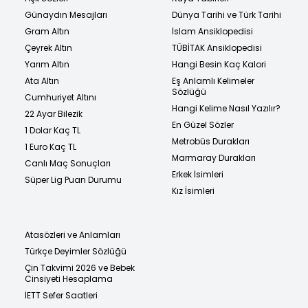
Günaydın Mesajları
Dünya Tarihi ve Türk Tarihi
Gram Altın
İslam Ansiklopedisi
Çeyrek Altın
TÜBİTAK Ansiklopedisi
Yarım Altın
Hangi Besin Kaç Kalori
Ata Altın
Eş Anlamlı Kelimeler
Sözlüğü
Cumhuriyet Altını
Hangi Kelime Nasıl Yazılır?
22 Ayar Bilezik
En Güzel Sözler
1 Dolar Kaç TL
Metrobüs Durakları
1 Euro Kaç TL
Marmaray Durakları
Canlı Maç Sonuçları
Erkek İsimleri
Süper Lig Puan Durumu
Kız İsimleri
Atasözleri ve Anlamları
Türkçe Deyimler Sözlüğü
Çin Takvimi 2026 ve Bebek
Cinsiyeti Hesaplama
İETT Sefer Saatleri