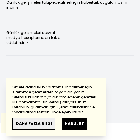
Günlük gelişmeleri takip edebilmek için habertürk uygulamasını
indirin
Günlük gelişmeleri sosyal
medya hesaplarından takip
edebilirsiniz.
Sizlere daha iyi bir hizmet sunabilmek için
sitemizde çerezlerden faydalanıyoruz.
Sitemizi kullanmaya devam ederek çerezleri
Powered by
Translate
kullanmamıza izin vermiş oluyorsunuz.
Detaylı bilgi almak için
‘Çerez Politikasını’
ve
‘Aydınlatma Metnini’
inceleyebilirsiniz.
Bu çeviride
Google Translete
kullanılmıştır.
Anlam ve çeviri hatalarından
haberturk.com
DAHA FAZLA BİLGİ
KABUL ET
sorumlu değildir.