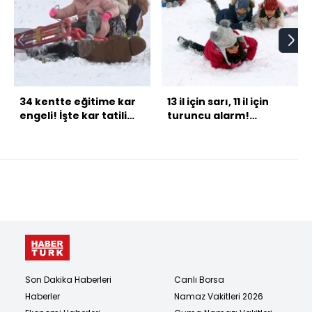
34 kentte eğitime kar
13 il için sarı, 11 il için
engeli! İşte kar tatili
turuncu alarm!
olan il ve ilçeler!
Sağanak ve kar var
Son Dakika Haberleri
Canlı Borsa
Haberler
Namaz Vakitleri 2026