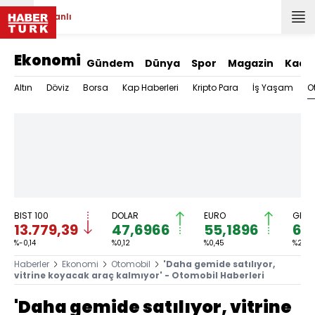
Canlı
Ekonomi
Gündem
Dünya
Spor
Magazin
Kadı
O
Altın
Döviz
Borsa
Kap Haberleri
Kripto Para
İş Yaşam
BIST 100
DOLAR
EURO
GRAM
13.779,39
47,6966
55,1896
6.
%-0,14
%0,12
%0,45
%2,59
Haberler
Ekonomi
Otomobil
'Daha gemide satılıyor,
vitrine koyacak araç kalmıyor' - Otomobil Haberleri
'Daha gemide satılıyor, vitrine