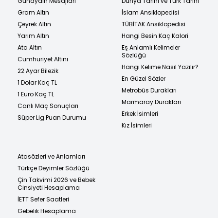
Günaydın Mesajları
Dünya Tarihi ve Türk Tarihi
Gram Altın
İslam Ansiklopedisi
Çeyrek Altın
TÜBİTAK Ansiklopedisi
Yarım Altın
Hangi Besin Kaç Kalori
Ata Altın
Eş Anlamlı Kelimeler
Sözlüğü
Cumhuriyet Altını
Hangi Kelime Nasıl Yazılır?
22 Ayar Bilezik
En Güzel Sözler
1 Dolar Kaç TL
Metrobüs Durakları
1 Euro Kaç TL
Marmaray Durakları
Canlı Maç Sonuçları
Erkek İsimleri
Süper Lig Puan Durumu
Kız İsimleri
Atasözleri ve Anlamları
Türkçe Deyimler Sözlüğü
Çin Takvimi 2026 ve Bebek
Cinsiyeti Hesaplama
İETT Sefer Saatleri
Gebelik Hesaplama