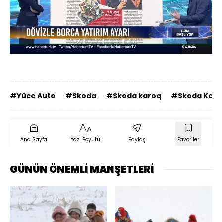
Yüklendi
:
0%
Sesi
Oynatma
Aç
Hızı
#Yüce Auto
#Skoda
#Skoda karoq
#Skoda Karoq
Ana Sayfa
Yazı Boyutu
Paylaş
Favoriler
GÜNÜN ÖNEMLİ MANŞETLERİ