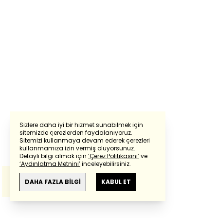
Sizlere daha iyi bir hizmet sunabilmek için
sitemizde çerezlerden faydalanıyoruz.
Sitemizi kullanmaya devam ederek çerezleri
Powered by
Translate
kullanmamıza izin vermiş oluyorsunuz.
Detaylı bilgi almak için
‘Çerez Politikasını’
ve
‘Aydınlatma Metnini’
inceleyebilirsiniz.
Bu çeviride
Google Translete
kullanılmıştır.
Anlam ve çeviri hatalarından
haberturk.com
DAHA FAZLA BİLGİ
KABUL ET
sorumlu değildir.