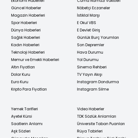
Ekonomi Haberleri
Cuma Namazı Vakitleri
Güncel Haberler
Nöbetçi Eczaneler
Magazin Haberleri
İstiklal Marşı
Spor Haberleri
E Okul VBS
Dünya Haberleri
E Devlet Giriş
Sağlık Haberleri
Günlük Burç Yorumları
Kadın Haberleri
Son Depremler
Teknoloji Haberleri
Hava Durumu
Memur ve Emekli Haberleri
Yol Durumu
Altın Fiyatları
Sinema Rehberi
Dolar Kuru
TV Yayın Akışı
Euro Kuru
Instagram Dondurma
Kripto Para Fiyatları
Instagram Silme
Yemek Tarifleri
Video Haberler
Ayetel Kürsi
TDK Sözlük Anlamları
Saatlerin Anlamı
Üniversite Taban Puanları
Aşk Sözleri
Rüya Tabirleri