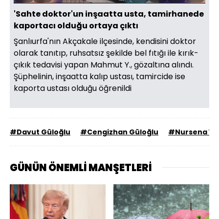
Aç
Hızı
oynatıcı
Ekran
'Sahte doktor'un inşaatta usta, tamirhanede
kaportacı olduğu ortaya çıktı
Şanlıurfa'nın Akçakale ilçesinde, kendisini doktor
olarak tanıtıp, ruhsatsız şekilde bel fıtığı ile kırık-
çıkık tedavisi yapan Mahmut Y., gözaltına alındı.
Şüphelinin, inşaatta kalıp ustası, tamircide ise
kaporta ustası olduğu öğrenildi
#Davut Güloğlu
#Cengizhan Güloğlu
#Nursena Yaz
GÜNÜN ÖNEMLİ MANŞETLERİ