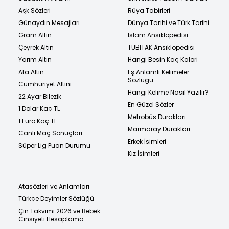
Aşk Sözleri
Rüya Tabirleri
Günaydın Mesajları
Dünya Tarihi ve Türk Tarihi
Gram Altın
İslam Ansiklopedisi
Çeyrek Altın
TÜBİTAK Ansiklopedisi
Yarım Altın
Hangi Besin Kaç Kalori
Ata Altın
Eş Anlamlı Kelimeler
Sözlüğü
Cumhuriyet Altını
Hangi Kelime Nasıl Yazılır?
22 Ayar Bilezik
En Güzel Sözler
1 Dolar Kaç TL
Metrobüs Durakları
1 Euro Kaç TL
Marmaray Durakları
Canlı Maç Sonuçları
Erkek İsimleri
Süper Lig Puan Durumu
Kız İsimleri
Atasözleri ve Anlamları
Türkçe Deyimler Sözlüğü
Çin Takvimi 2026 ve Bebek
Cinsiyeti Hesaplama