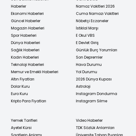
Haberler
Namaz Vakitleri 2026
Ekonomi Haberleri
Cuma Namazı Vakitleri
Güncel Haberler
Nöbetçi Eczaneler
Magazin Haberleri
İstiklal Marşı
Spor Haberleri
E Okul VBS
Dünya Haberleri
E Devlet Giriş
Sağlık Haberleri
Günlük Burç Yorumları
Kadın Haberleri
Son Depremler
Teknoloji Haberleri
Hava Durumu
Memur ve Emekli Haberleri
Yol Durumu
Altın Fiyatları
2026 Dünya Kupası
Dolar Kuru
Astroloji
Euro Kuru
Instagram Dondurma
Kripto Para Fiyatları
Instagram Silme
Yemek Tarifleri
Video Haberler
Ayetel Kürsi
TDK Sözlük Anlamları
Saatlerin Anlamı
Üniversite Taban Puanları