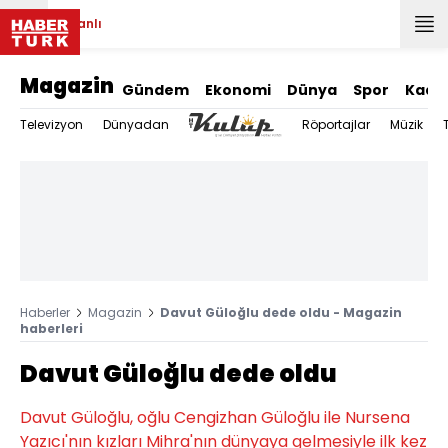
Canlı
Magazin
Gündem
Ekonomi
Dünya
Spor
Kadı
Televizyon
Dünyadan
Röportajlar
Müzik
Haberler
Magazin
Davut Güloğlu dede oldu - Magazin
haberleri
Davut Güloğlu dede oldu
Davut Güloğlu, oğlu Cengizhan Güloğlu ile Nursena
Yazıcı'nın kızları Mihra'nın dünyaya gelmesiyle ilk kez