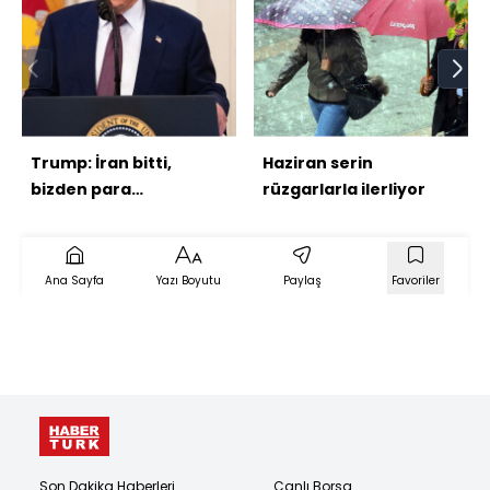
Trump: İran bitti,
Haziran serin
bizden para
rüzgarlarla ilerliyor
alamayacaklar
Ana Sayfa
Yazı Boyutu
Paylaş
Favoriler
Son Dakika Haberleri
Canlı Borsa