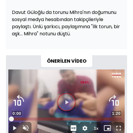
Davut Güloğlu da torunu Mihra'nın doğumunu
sosyal medya hesabından takipçileriyle
paylaştı. Ünlü şarkıcı, paylaşımına "İlk torun, bir
aşk... Mihra" notunu düştü.
ÖNERİLEN VİDEO
Videoyu
Süre
0:00
Toplam
1:20
Oynat
Yüklendi
:
14.05%
Süre
1x
Oynat
Sesi
Oynatma
Mini
Tam
480