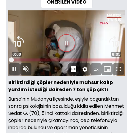
ÖNERİLEN VİDEO
Süre
0:00
Toplam
6:05
Yüklendi
:
1.41%
Süre
1x
Duraklat
Sesi
Oynatma
Mini
Tam
Aç
Hızı
oynatıcı
Ekran
Biriktirdiği çöpler nedeniyle mahsur kalıp
yardım istediği daireden 7 ton çöp çıktı
Bursa'nın Mudanya ilçesinde, eşiyle boşandıktan
sonra psikolojisinin bozulduğu iddia edilen Mehmet
Sedat G. (70), 5'inci kattaki dairesinden, biriktirdiği
çöpler nedeniyle çıkamayınca, cep telefonuyla
ihbarda bulundu ve apartman yöneticisinin