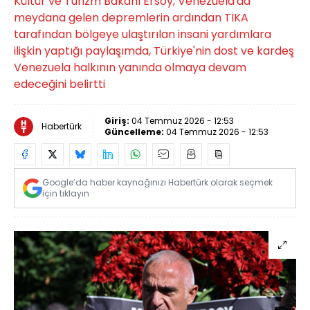
Kültür ve Turizm Bakanı Ersoy, Venezuela'da
meydana gelen depremlerin ardından TİKA
tarafından bölgeye ulaştırılan insani yardımlara
ilişkin yaptığı paylaşımda, Türkiye'nin dost ve kardeş
Venezuela halkının yanında olmaya devam
edeceğini belirtti
Giriş:
04 Temmuz 2026 - 12:53
Habertürk
Güncelleme:
04 Temmuz 2026 - 12:53
Google’da haber kaynağınızı Habertürk olarak seçmek
için tıklayın