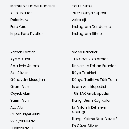
Memur ve Emekli Haberleri
Yol Durumu
Altın Fiyatları
2026 Dünya Kupası
Dolar Kuru
Astroloji
Euro Kuru
Instagram Dondurma
Kripto Para Fiyatları
Instagram Silme
Yemek Tarifleri
Video Haberler
Ayetel Kürsi
TDK Sözlük Anlamları
Saatlerin Anlamı
Üniversite Taban Puanları
Aşk Sözleri
Rüya Tabirleri
Günaydın Mesajları
Dünya Tarihi ve Türk Tarihi
Gram Altın
İslam Ansiklopedisi
Çeyrek Altın
TÜBİTAK Ansiklopedisi
Yarım Altın
Hangi Besin Kaç Kalori
Ata Altın
Eş Anlamlı Kelimeler
Sözlüğü
Cumhuriyet Altını
Hangi Kelime Nasıl Yazılır?
22 Ayar Bilezik
En Güzel Sözler
1 Dolar Kaç TL