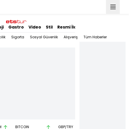
ji
Gastro
Video
Stil
Resmi İlanlar
ilik
Sigorta
Sosyal Güvenlik
Alışveriş
Tüm Haberler
M
BITCOIN
GBP/TRY
EUR/USD