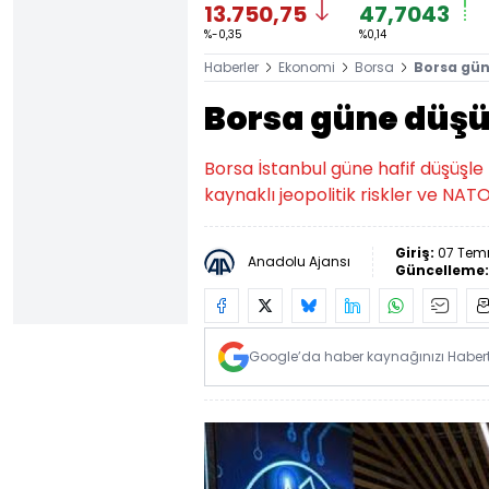
13.750,75
47,7043
%-0,35
%0,14
Haberler
Ekonomi
Borsa
Borsa gün
Borsa güne düşü
Borsa İstanbul güne hafif düşüşl
kaynaklı jeopolitik riskler ve NAT
Giriş:
07 Temm
Anadolu Ajansı
Güncelleme
Google’da haber kaynağınızı Habertü