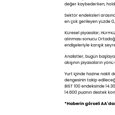
değer kaybederken, holdin
Sektör endeksleri arasınd
en çok gerileyen yüzde 0,38
Küresel piyasalar, Hürmüz
alınması sonucu Ortadoğu'
endişeleriyle karışık seyr
Analistler, bugün başlay
akışının piyasaların yönü ü
Yurt içinde hazine nakit d
dengesinin takip edileceği
BIST 100 endeksinde 14.30
14.600 puanın destek ko
*Haberin görseli AA'dan