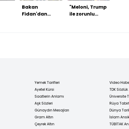
Bakan
"Meloni, Trump
"İtti
Fidan'dan
ile zorunlu
daya
inde
NATO
diplomatik
güçl
e
paylaşımı:
temaslarla
Türkiye'nin
bulunacak"
amacı net
Yemek Tarifleri
Video Habe
Ayetel Kürsi
TDK Sözlük
i
Saatlerin Anlamı
Üniversite
Aşk Sözleri
Rüya Tabirl
Günaydın Mesajları
Dünya Tarih
Gram Altın
İslam Ansi
Çeyrek Altın
TÜBİTAK An