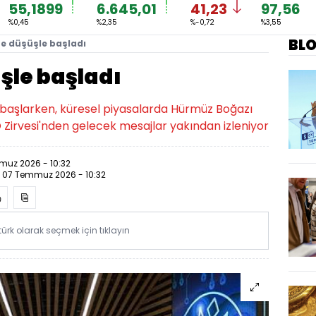
55,1899
6.645,01
41,23
97,56
%0,45
%2,35
%-0,72
%3,55
BL
e düşüşle başladı
şle başladı
e başlarken, küresel piyasalarda Hürmüz Boğazı
O Zirvesi'nden gelecek mesajlar yakından izleniyor
uz 2026 - 10:32
:
07 Temmuz 2026 - 10:32
rk olarak seçmek için tıklayın