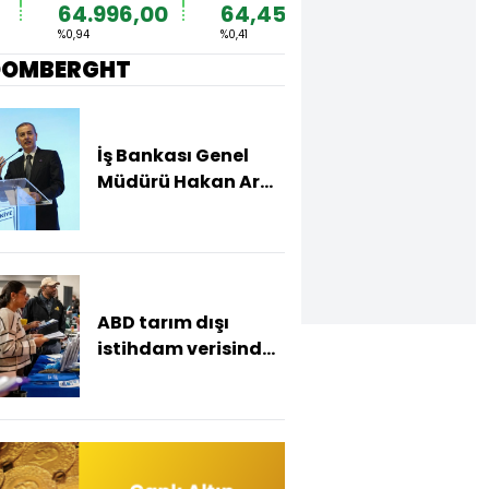
64.996,00
64,4535
1,1564
%0,94
%0,41
%0,34
OOMBERGHT
İş Bankası Genel
Müdürü Hakan Aran
görevden ayrılıyor
ABD tarım dışı
istihdam verisinde
negatif sürpriz