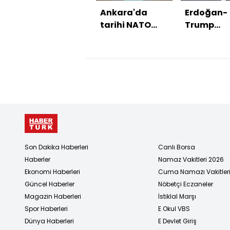
Ankara'da
Erdoğan-
tarihi NATO
Trump
zirvesi!
görüşmes
gündem n
olacak?
Son Dakika Haberleri
Canlı Borsa
Haberler
Namaz Vakitleri 2026
Ekonomi Haberleri
Cuma Namazı Vakitler
Güncel Haberler
Nöbetçi Eczaneler
Magazin Haberleri
İstiklal Marşı
Spor Haberleri
E Okul VBS
Dünya Haberleri
E Devlet Giriş