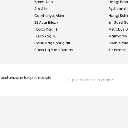
Yarım Altın
Hangi Besi
Ata Altın
Eş Anlamlı 
Cumhuriyet Altını
Hangi Kelim
22 Ayar Bilezik
En Güzel Sö
1 Dolar Kaç TL
Metrobüs D
1 Euro Kaç TL
Marmaray D
Canlı Maç Sonuçları
Erkek İsimle
Süper Lig Puan Durumu
Kız İsimleri
-postanızdan takip etmek için