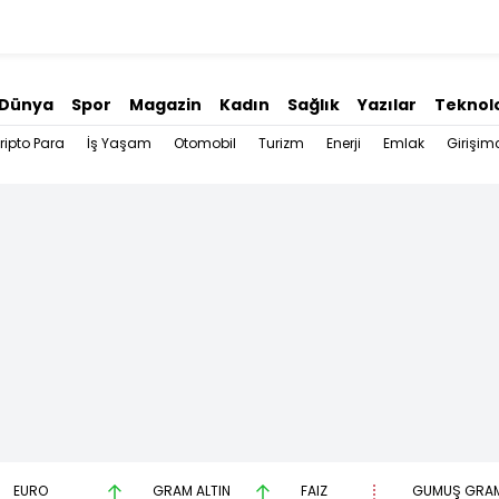
Dünya
Spor
Magazin
Kadın
Sağlık
Yazılar
Teknolo
ripto Para
İş Yaşam
Otomobil
Turizm
Enerji
Emlak
Girişimc
EURO
GRAM ALTIN
FAİZ
GÜMÜŞ GRA