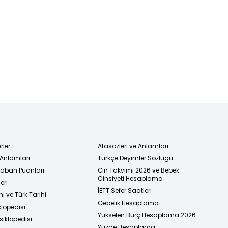
fak
Macaristan
Zihni Göktay'a
nışmayla
Başbakanı
veda
enir"
İstanbul'da
turist oldu
rler
Atasözleri ve Anlamları
 Anlamları
Türkçe Deyimler Sözlüğü
 Taban Puanları
Çin Takvimi 2026 ve Bebek
Cinsiyeti Hesaplama
eri
İETT Sefer Saatleri
i ve Türk Tarihi
Gebelik Hesaplama
klopedisi
Yükselen Burç Hesaplama 2026
siklopedisi
Yüzde Hesaplama