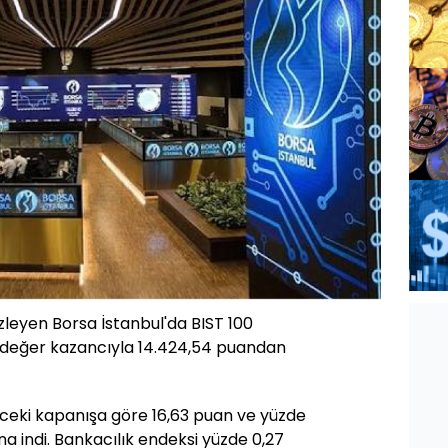
r izleyen Borsa İstanbul'da BIST 100
 değer kazancıyla 14.424,54 puandan
nceki kapanışa göre 16,63 puan ve yüzde
ana indi. Bankacılık endeksi yüzde 0,27