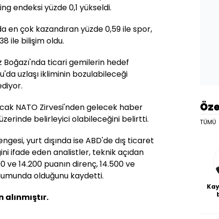
g endeksi yüzde 0,1 yükseldi.
a en çok kazandıran yüzde 0,59 ile spor,
 ile bilişim oldu.
 Boğazı'nda ticari gemilerin hedef
da uzlaşı ikliminin bozulabileceği
ediyor.
Öze
acak NATO Zirvesi'nden gelecek haber
zerinde belirleyici olabileceğini belirtti.
TÜMÜ
engesi, yurt dışında ise ABD'de dış ticaret
ni ifade eden analistler, teknik açıdan
0 ve 14.200 puanın direnç, 14.500 ve
numunda olduğunu kaydetti.
Kay
 alınmıştır.
De
haf
a