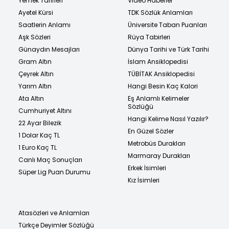
Yemek Tarifleri
Video Haberler
Ayetel Kürsi
TDK Sözlük Anlamları
Saatlerin Anlamı
Üniversite Taban Puanları
Aşk Sözleri
Rüya Tabirleri
Günaydın Mesajları
Dünya Tarihi ve Türk Tarihi
Gram Altın
İslam Ansiklopedisi
Çeyrek Altın
TÜBİTAK Ansiklopedisi
Yarım Altın
Hangi Besin Kaç Kalori
Ata Altın
Eş Anlamlı Kelimeler
Sözlüğü
Cumhuriyet Altını
Hangi Kelime Nasıl Yazılır?
22 Ayar Bilezik
En Güzel Sözler
1 Dolar Kaç TL
Metrobüs Durakları
1 Euro Kaç TL
Marmaray Durakları
Canlı Maç Sonuçları
Erkek İsimleri
Süper Lig Puan Durumu
Kız İsimleri
Atasözleri ve Anlamları
Türkçe Deyimler Sözlüğü