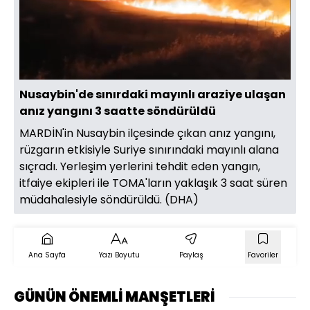
Yüklendi
:
11.46%
Sesi
Oynatma
Aç
Hızı
Nusaybin'de sınırdaki mayınlı araziye ulaşan
anız yangını 3 saatte söndürüldü
MARDİN'in Nusaybin ilçesinde çıkan anız yangını,
rüzgarın etkisiyle Suriye sınırındaki mayınlı alana
sıçradı. Yerleşim yerlerini tehdit eden yangın,
itfaiye ekipleri ile TOMA'ların yaklaşık 3 saat süren
müdahalesiyle söndürüldü. (DHA)
Ana Sayfa
Yazı Boyutu
Paylaş
Favoriler
GÜNÜN ÖNEMLİ MANŞETLERİ