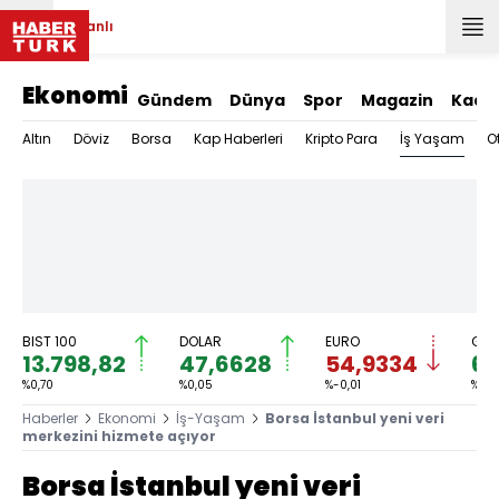
Canlı
Ekonomi
Gündem
Dünya
Spor
Magazin
Kadı
İş Yaşam
Altın
Döviz
Borsa
Kap Haberleri
Kripto Para
O
BIST 100
DOLAR
EURO
GRA
13.798,82
47,6628
54,9334
6.
%0,70
%0,05
%-0,01
%0,0
Haberler
Ekonomi
İş-Yaşam
Borsa İstanbul yeni veri
merkezini hizmete açıyor
Borsa İstanbul yeni veri