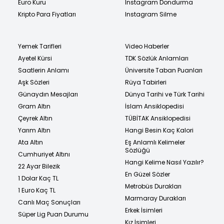
Euro Kuru
Instagram Dondurma
Kripto Para Fiyatları
Instagram Silme
Yemek Tarifleri
Video Haberler
Ayetel Kürsi
TDK Sözlük Anlamları
Saatlerin Anlamı
Üniversite Taban Puanları
Aşk Sözleri
Rüya Tabirleri
Günaydın Mesajları
Dünya Tarihi ve Türk Tarihi
Gram Altın
İslam Ansiklopedisi
Çeyrek Altın
TÜBİTAK Ansiklopedisi
Yarım Altın
Hangi Besin Kaç Kalori
Ata Altın
Eş Anlamlı Kelimeler
Sözlüğü
Cumhuriyet Altını
Hangi Kelime Nasıl Yazılır?
22 Ayar Bilezik
En Güzel Sözler
1 Dolar Kaç TL
Metrobüs Durakları
1 Euro Kaç TL
Marmaray Durakları
Canlı Maç Sonuçları
Erkek İsimleri
Süper Lig Puan Durumu
Kız İsimleri