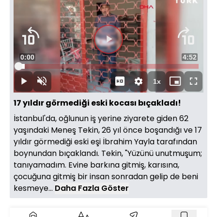
Videoyu
Süre
0:00
Toplam
4:52
Oynat
Yüklendi
:
3.41%
Süre
1x
Oynat
Sesi
Oynatma
Mini
Tam
Aç
Hızı
oynatıcı
Ekran
17 yıldır görmediği eski kocası bıçakladı!
İstanbul'da, oğlunun iş yerine ziyarete giden 62
yaşındaki Meneş Tekin, 26 yıl önce boşandığı ve 17
yıldır görmediği eski eşi İbrahim Yayla tarafından
boynundan bıçaklandı. Tekin, "Yüzünü unutmuşum;
tanıyamadım. Evine barkına gitmiş, karısına,
çocuğuna gitmiş bir insan sonradan gelip de beni
kesmeye...
Daha Fazla Göster