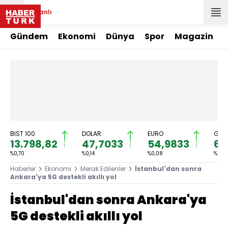
Canlı
Gündem
Ekonomi
Dünya
Spor
Magazin
BIST 100
DOLAR
EURO
GRAM
13.798,82
47,7033
54,9833
6.
%0,70
%0,14
%0,08
%0,5
Haberler
Ekonomi
Merak Edilenler
İstanbul'dan sonra
Ankara'ya 5G destekli akıllı yol
İstanbul'dan sonra Ankara'ya
5G destekli akıllı yol