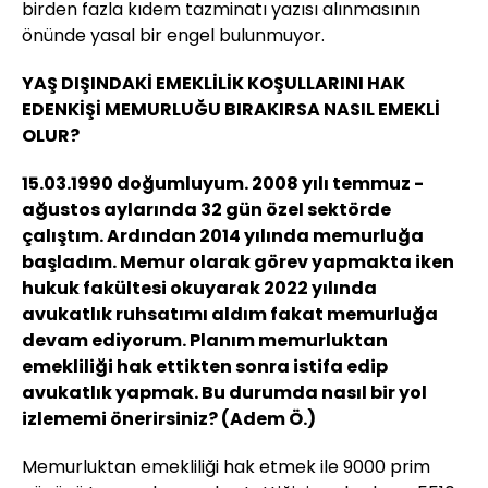
birden fazla kıdem tazminatı yazısı alınmasının
önünde yasal bir engel bulunmuyor.
YAŞ DIŞINDAKİ EMEKLİLİK KOŞULLARINI HAK
EDENKİŞİ MEMURLUĞU BIRAKIRSA NASIL EMEKLİ
OLUR?
15.03.1990 doğumluyum. 2008 yılı temmuz -
ağustos aylarında 32 gün özel sektörde
çalıştım. Ardından 2014 yılında memurluğa
başladım. Memur olarak görev yapmakta iken
hukuk fakültesi okuyarak 2022 yılında
avukatlık ruhsatımı aldım fakat memurluğa
devam ediyorum. Planım memurluktan
emekliliği hak ettikten sonra istifa edip
avukatlık yapmak. Bu durumda nasıl bir yol
izlememi önerirsiniz? (Adem Ö.)
Memurluktan emekliliği hak etmek ile 9000 prim