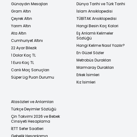
Günaydın Mesajları
Dünya Tarihi ve Türk Tarihi
Gram Altın
İslam Ansiklopedisi
Çeyrek Altın
TÜBİTAK Ansiklopedisi
Yarım Altın
Hangi Besin Kaç Kalori
Ata Altın
Eş Anlamlı Kelimeler
Sözlüğü
Cumhuriyet Altını
Hangi Kelime Nasıl Yazılır?
22 Ayar Bilezik
En Güzel Sözler
1 Dolar Kaç TL
Metrobüs Durakları
1 Euro Kaç TL
Marmaray Durakları
Canlı Maç Sonuçları
Erkek İsimleri
Süper Lig Puan Durumu
Kız İsimleri
Atasözleri ve Anlamları
Türkçe Deyimler Sözlüğü
Çin Takvimi 2026 ve Bebek
Cinsiyeti Hesaplama
İETT Sefer Saatleri
Gebelik Hesaplama