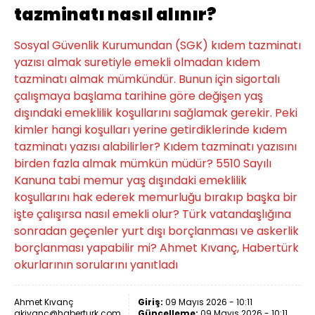
tazminatı nasıl alınır?
Sosyal Güvenlik Kurumundan (SGK) kıdem tazminatı
yazısı almak suretiyle emekli olmadan kıdem
tazminatı almak mümkündür. Bunun için sigortalı
çalışmaya başlama tarihine göre değişen yaş
dışındaki emeklilik koşullarını sağlamak gerekir. Peki
kimler hangi koşulları yerine getirdiklerinde kıdem
tazminatı yazısı alabilirler? Kıdem tazminatı yazısını
birden fazla almak mümkün müdür? 5510 Sayılı
Kanuna tabi memur yaş dışındaki emeklilik
koşullarını hak ederek memurluğu bırakıp başka bir
işte çalışırsa nasıl emekli olur? Türk vatandaşlığına
sonradan geçenler yurt dışı borçlanması ve askerlik
borçlanması yapabilir mi? Ahmet Kıvanç, Habertürk
okurlarının sorularını yanıtladı
Ahmet Kıvanç
Giriş:
09 Mayıs 2026 - 10:11
akivanc@haberturk.com
Güncelleme:
09 Mayıs 2026 - 10:11