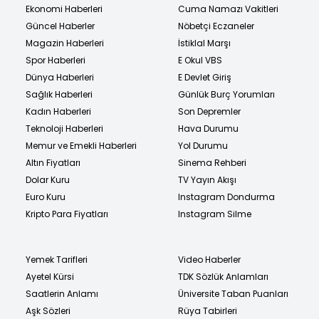
Ekonomi Haberleri
Cuma Namazı Vakitleri
Güncel Haberler
Nöbetçi Eczaneler
Magazin Haberleri
İstiklal Marşı
Spor Haberleri
E Okul VBS
Dünya Haberleri
E Devlet Giriş
Sağlık Haberleri
Günlük Burç Yorumları
Kadın Haberleri
Son Depremler
Teknoloji Haberleri
Hava Durumu
Memur ve Emekli Haberleri
Yol Durumu
Altın Fiyatları
Sinema Rehberi
Dolar Kuru
TV Yayın Akışı
Euro Kuru
Instagram Dondurma
Kripto Para Fiyatları
Instagram Silme
Yemek Tarifleri
Video Haberler
Ayetel Kürsi
TDK Sözlük Anlamları
Saatlerin Anlamı
Üniversite Taban Puanları
Aşk Sözleri
Rüya Tabirleri