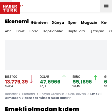
Canlı
Ekonomi
Gündem
Dünya
Spor
Magazin
Kadı
Altın
Döviz
Borsa
Kap Haberleri
Kripto Para
İş Yaşam
O
BIST 100
DOLAR
EURO
GRAM
13.779,39
47,6966
55,1896
6.
%-0,14
%0,12
%0,45
%2,59
Haberler
Ekonomi
Sosyal Güvenlik
Soru cevap
Emekli
olmadan kıdem tazminatı nasıl alınır?
Emekli olmadan kıdem