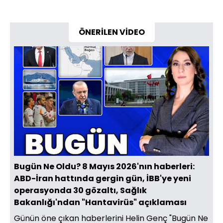
ÖNERİLEN VİDEO
Yüklendi
:
12.02%
Sesi
Oynatma
480
Aç
Hızı
Bugün Ne Oldu? 8 Mayıs 2026'nın haberleri:
ABD-İran hattında gergin gün, İBB'ye yeni
operasyonda 30 gözaltı, Sağlık
Bakanlığı'ndan "Hantavirüs" açıklaması
Günün öne çıkan haberlerini Helin Genç "Bugün Ne