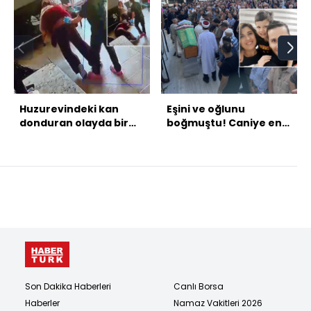
Huzurevindeki kan
Eşini ve oğlunu
donduran olayda bir
boğmuştu! Caniye en
çalışan tutuklandı!
ağır ceza istendi!
Son Dakika Haberleri
Canlı Borsa
Haberler
Namaz Vakitleri 2026