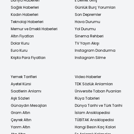
Dünya Haberleri
E Devlet Giriş
Sağlık Haberleri
Günlük Burç Yorumları
Kadın Haberleri
Son Depremler
Teknoloji Haberleri
Hava Durumu
Memur ve Emekli Haberleri
Yol Durumu
Altın Fiyatları
Sinema Rehberi
Dolar Kuru
TV Yayın Akışı
Euro Kuru
Instagram Dondurma
Kripto Para Fiyatları
Instagram Silme
Yemek Tarifleri
Video Haberler
Ayetel Kürsi
TDK Sözlük Anlamları
Saatlerin Anlamı
Üniversite Taban Puanları
Aşk Sözleri
Rüya Tabirleri
Günaydın Mesajları
Dünya Tarihi ve Türk Tarihi
Gram Altın
İslam Ansiklopedisi
Çeyrek Altın
TÜBİTAK Ansiklopedisi
Yarım Altın
Hangi Besin Kaç Kalori