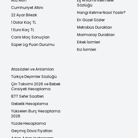
Ata Altın
Eş Anlamlı Kelimeler
Sözlüğü
Cumhuriyet Altını
Hangi Kelime Nasıl Yazılır?
22 Ayar Bilezik
En Güzel Sözler
1 Dolar Kaç TL
Metrobüs Durakları
1 Euro Kaç TL
Marmaray Durakları
Canlı Maç Sonuçları
Erkek İsimleri
Süper Lig Puan Durumu
Kız İsimleri
Atasözleri ve Anlamları
Türkçe Deyimler Sözlüğü
Çin Takvimi 2026 ve Bebek
Cinsiyeti Hesaplama
İETT Sefer Saatleri
Gebelik Hesaplama
Yükselen Burç Hesaplama
2026
Yüzde Hesaplama
Geçmiş Döviz Fiyatları