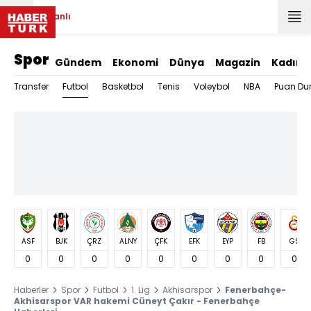
Canlı
Spor
Gündem
Ekonomi
Dünya
Magazin
Kadın
Futbol
Transfer
Basketbol
Tenis
Voleybol
NBA
Puan Du
ASF
BJK
ÇRZ
ALNY
ÇFK
EFK
EYP
FB
GS
0
0
0
0
0
0
0
0
0
Haberler
Spor
Futbol
1. Lig
Akhisarspor
Fenerbahçe-
Akhisarspor VAR hakemi Cüneyt Çakır - Fenerbahçe