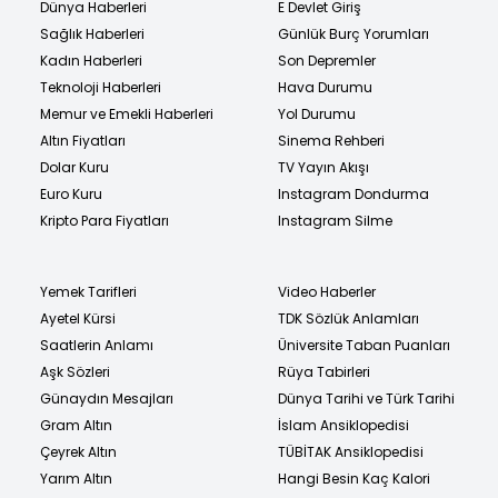
Dünya Haberleri
E Devlet Giriş
Sağlık Haberleri
Günlük Burç Yorumları
Kadın Haberleri
Son Depremler
Teknoloji Haberleri
Hava Durumu
Memur ve Emekli Haberleri
Yol Durumu
Altın Fiyatları
Sinema Rehberi
Dolar Kuru
TV Yayın Akışı
Euro Kuru
Instagram Dondurma
Kripto Para Fiyatları
Instagram Silme
Yemek Tarifleri
Video Haberler
Ayetel Kürsi
TDK Sözlük Anlamları
Saatlerin Anlamı
Üniversite Taban Puanları
Aşk Sözleri
Rüya Tabirleri
Günaydın Mesajları
Dünya Tarihi ve Türk Tarihi
Gram Altın
İslam Ansiklopedisi
Çeyrek Altın
TÜBİTAK Ansiklopedisi
Yarım Altın
Hangi Besin Kaç Kalori