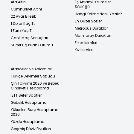
Ata Altın
Eş Anlamlı Kelimeler
Sözlüğü
Cumhuriyet Altını
Hangi Kelime Nasıl Yazılır?
22 Ayar Bilezik
En Güzel Sözler
1 Dolar Kaç TL
Metrobüs Durakları
1 Euro Kaç TL
Marmaray Durakları
Canlı Maç Sonuçları
Erkek İsimleri
Süper Lig Puan Durumu
Kız İsimleri
Atasözleri ve Anlamları
Türkçe Deyimler Sözlüğü
Çin Takvimi 2026 ve Bebek
Cinsiyeti Hesaplama
İETT Sefer Saatleri
Gebelik Hesaplama
Yükselen Burç Hesaplama
2026
Yüzde Hesaplama
Geçmiş Döviz Fiyatları