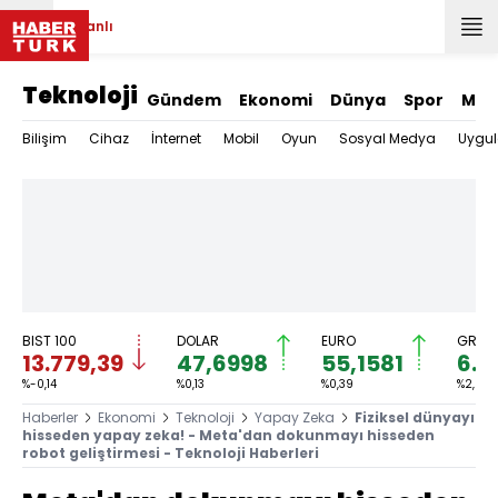
Canlı
Teknoloji
Gündem
Ekonomi
Dünya
Spor
Mag
Bilişim
Cihaz
İnternet
Mobil
Oyun
Sosyal Medya
Uygu
BIST 100
DOLAR
EURO
GRAM 
13.779,39
47,6998
55,1581
6.6
%-0,14
%0,13
%0,39
%2,59
Haberler
Ekonomi
Teknoloji
Yapay Zeka
Fiziksel dünyayı
hisseden yapay zeka! - Meta'dan dokunmayı hisseden
robot geliştirmesi - Teknoloji Haberleri