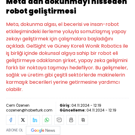
Meta'dan dokunmayı hisseden
robot geliştirmesi
Meta, dokunma algısı, el becerisi ve insan-robot
etkileşimindeki ilerleme yoluyla somutlaşmış yapay
zekayı geliştirmek için çalışmalara başladığını
açıkladı. GelSight ve Güney Koreli Wonik Robotics ile
iş birliği içinde dokunsal algıya sahip bir robot eli
geliştirmeye odaklanan şirket, yapay zeka gelişimini
farklı bir noktaya taşımayı hedefliyor. Bu gelişmeler,
sağlık ve üretim gibi çeşitli sektörlerde makinelerin
karmaşık becerileri yerine getirmesine yardımcı
olabilir.
Cem Özenen
Giriş:
04.11.2024 - 12:19
cozenen@haberturk.com
Güncelleme:
04.11.2024 - 12:19
ABONE OL