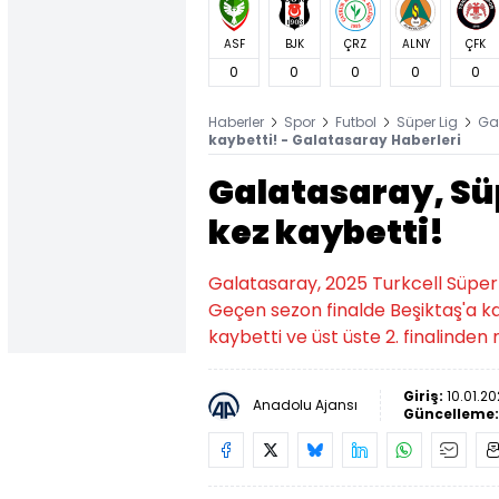
ASF
BJK
ÇRZ
ALNY
ÇFK
0
0
0
0
0
Haberler
Spor
Futbol
Süper Lig
Ga
kaybetti! - Galatasaray Haberleri
Galatasaray, Süp
kez kaybetti!
Galatasaray, 2025 Turkcell Süper
Geçen sezon finalde Beşiktaş'a ka
kaybetti ve üst üste 2. finalinden 
Giriş:
10.01.20
Anadolu Ajansı
Güncelleme