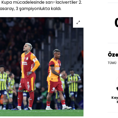
 Kupa mücadelesinde sarı-lacivertlier 2.
tasaray, 3 şampiyonlukta kaldı.
Öze
TÜMÜ
Kay
De
haf
a