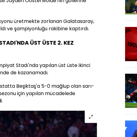
ise Jayden Oosterwolde'nin gollerine
syonu üretmekte zorlanan Galatasaray,
dı ve şampiyonluğu rakibine kaptırdı.
TADI'NDA ÜST ÜSTE 2. KEZ
piyat Stadı'nda yapılan üst üste ikinci
linde de kazanamadı.
statta Beşiktaş'a 5-0 mağlup olan sarı-
5 sezonu için yapılan mücadelede
i.