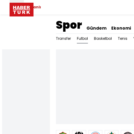
Canlı
Spor
Gündem
Ekonomi
Futbol
Transfer
Basketbol
Tenis