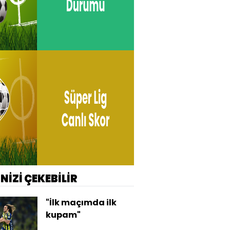
İNİZİ ÇEKEBİLİR
"İlk maçımda ilk
kupam"