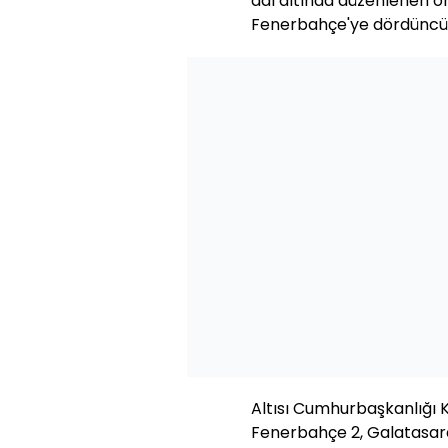
adı altında düzenlenen or
Fenerbahçe'ye dördüncü 
Altısı Cumhurbaşkanlığı 
Fenerbahçe 2, Galatasaray