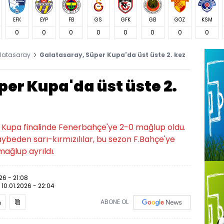
EFK
EYP
FB
GS
GFK
GB
GÖZ
KSM
0
0
0
0
0
0
0
0
latasaray
Galatasaray, Süper Kupa'da üst üste 2. kez
er Kupa'da üst üste 2.
 Kupa finalinde Fenerbahçe'ye 2-0 mağlup oldu.
ybeden sarı-kırmızılılar, bu sezon F.Bahçe'ye
mağlup ayrıldı.
26 - 21:08
:
10.01.2026 - 22:04
ABONE OL