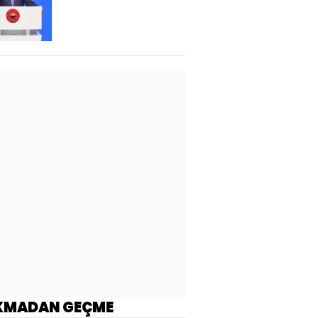
F.Bahçe'ye tebrik!
KMADAN GEÇME