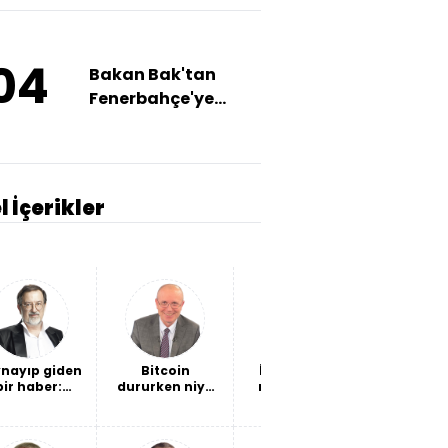
04
Bakan Bak'tan
Fenerbahçe'ye
tebrik!
l İçerikler
nayıp giden
Bitcoin
İki "hain", iki
Marve
bir haber:
dururken niye
mukadderat
harika 
vlet, geçen
borsa çıldırdı?
ta 6 bin 314
det hesabı