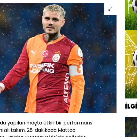
İLG
nda yapılan maçta etkili bir performans
ızılı takım, 28. dakikada Mattao