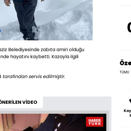
aziz Belediyesinde zabıta amiri olduğu
nde hayatını kaybetti. Kazayla ilgili
Öze
TÜMÜ
 tarafından servis edilmiştir.
ÖNERİLEN VİDEO
Kay
De
haf
a