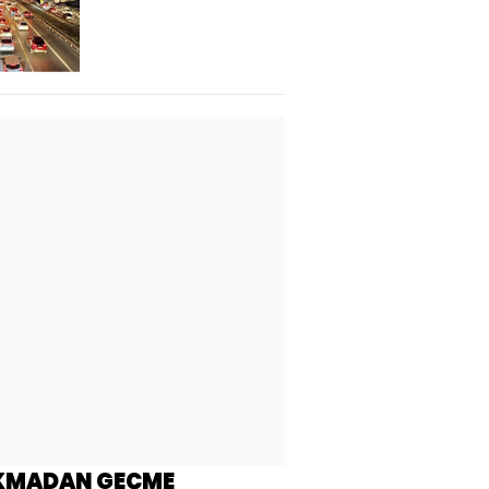
83'e yükseldi
KMADAN GEÇME