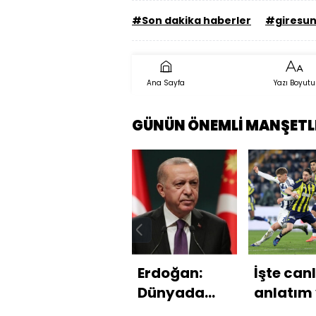
#Son dakika haberler
#giresu
Ana Sayfa
Yazı Boyutu
GÜNÜN ÖNEMLİ MANŞETL
Erdoğan:
İşte canl
Dünyada
anlatım
Türkiye
istatisti