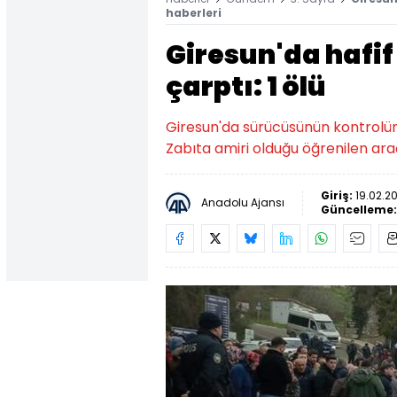
haberleri
Giresun'da hafif
çarptı: 1 ölü
Giresun'da sürücüsünün kontrolünd
Zabıta amiri olduğu öğrenilen ara
Giriş:
19.02.2
Anadolu Ajansı
Güncelleme