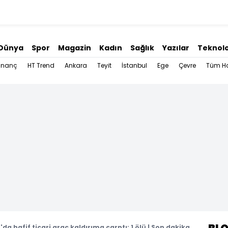
Dünya
Spor
Magazin
Kadın
Sağlık
Yazılar
Teknolo
İnanç
HT Trend
Ankara
Teyit
İstanbul
Ege
Çevre
Tüm Ha
'da hafif ticari araç kaldırıma çarptı: 1 ölü | Son dakika