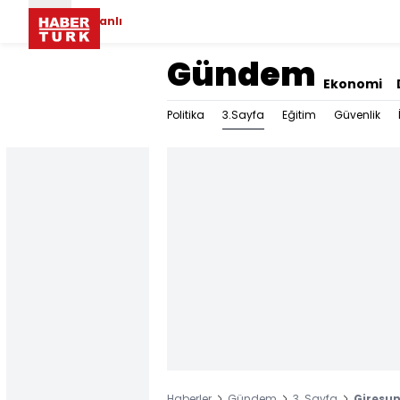
Canlı
Gündem
Ekonomi
3.Sayfa
Politika
Eğitim
Güvenlik
Haberler
Gündem
3. Sayfa
Giresun