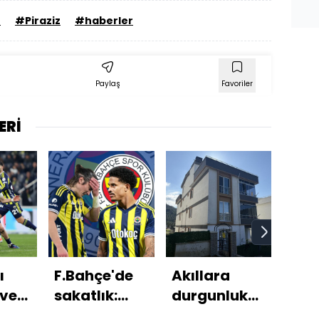
n
#Piraziz
#haberler
Paylaş
Favoriler
ERİ
ı
F.Bahçe'de
Akıllara
AB'
 ve
sakatlık:
durgunluk
hazı
kler!
Oyuna
veren
Sch