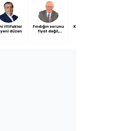
oke ettirdi!
maliyeti mi?
ni ittifaklar
Fındığın sorunu
Kendi barışına
Ceuta'da
 yeni düzen
fiyat değil,
ateş etmek
Ceuta
verimlilik
son