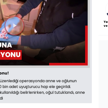
bl
Ye
ve
Videoyu
Oynat
yonu!
düzenlediği operasyonda anne ve oğlunun
0 bin adet uyuşturucu hap ele geçirildi.
ullanıldığı belirlenirken, oğul tutuklandı, anne
di