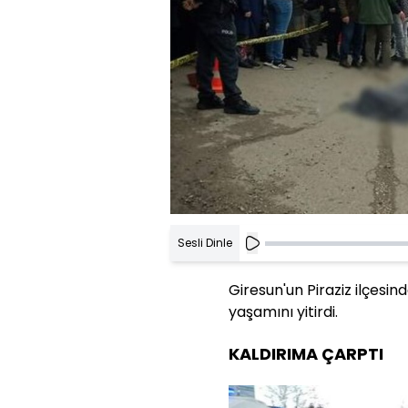
Sesli Dinle
Giresun'un Piraziz ilçesin
yaşamını yitirdi.
KALDIRIMA ÇARPTI