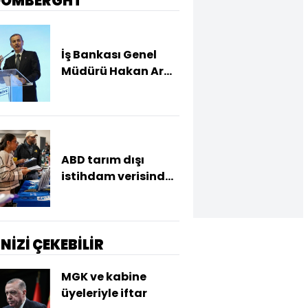
OOMBERGHT
İş Bankası Genel
Müdürü Hakan Aran
görevden ayrılıyor
ABD tarım dışı
istihdam verisinde
negatif sürpriz
İNİZİ ÇEKEBİLİR
MGK ve kabine
üyeleriyle iftar