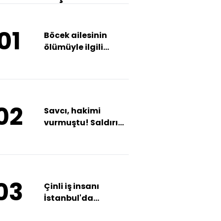
01
Böcek ailesinin
ölümüyle ilgili
iddianame kabul
edildi
02
Savcı, hakimi
vurmuştu! Saldırı
sonrası görüntüler
ortaya çıktı!
03
Çinli iş insanı
İstanbul'da
öldürüldü!