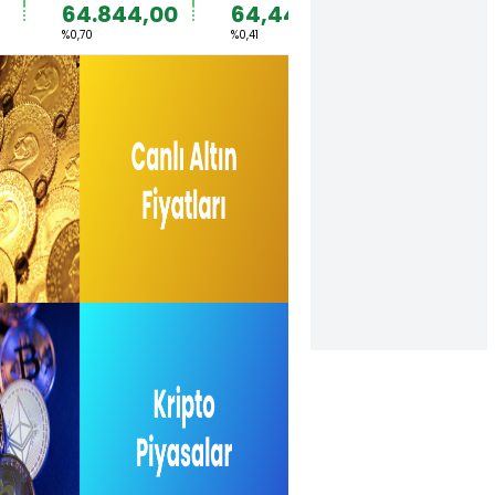
64.844,00
64,4492
1,1567
%0,70
%0,41
%0,36