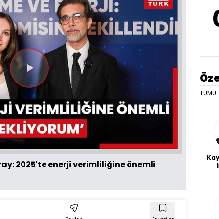
Videoyu
Öze
TÜMÜ
Oynat
Kay
ay: 2025'te enerji verimliliğine önemli
De
haf
a
bl