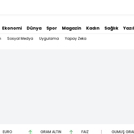
Ekonomi
Dünya
Spor
Magazin
Kadın
Sağlık
Yazı
n
Sosyal Medya
Uygulama
Yapay Zeka
EURO
GRAM ALTIN
FAİZ
GÜMÜŞ GRA