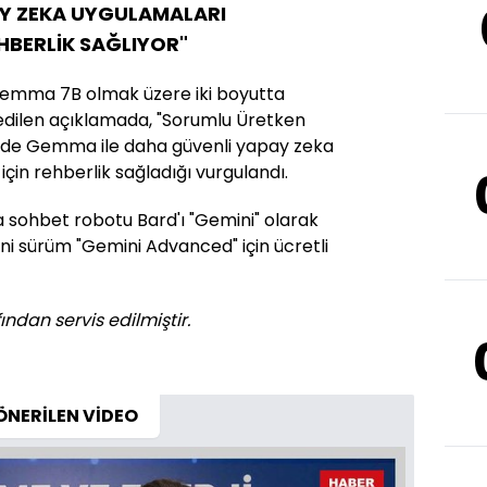
AY ZEKA UYGULAMALARI
HBERLİK SAĞLIYOR"
emma 7B olmak üzere iki boyutta
edilen açıklamada, "Sorumlu Üretken
n de Gemma ile daha güvenli yapay zeka
çin rehberlik sağladığı vurgulandı.
 sohbet robotu Bard'ı "Gemini" olarak
ni sürüm "Gemini Advanced" için ücretli
ından servis edilmiştir.
ÖNERİLEN VİDEO