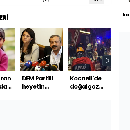
Paylaş
Favoriler
kor
ERİ
üran
DEM Partili
Kocaeli'de
Yüce
da
heyetin
doğalgaz
Adal
İmralı'daki
patlaması!
Spo
görüşmesi
14 yaralı var
kon
sona erdi