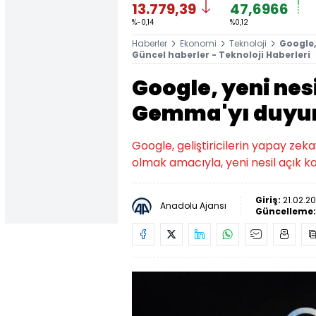
13.779,39
47,6966
%-0,14
%0,12
Haberler
Ekonomi
Teknoloji
Google,
Güncel haberler - Teknoloji Haberleri
Google, yeni nes
Gemma'yı duyu
Google, geliştiricilerin yapay zek
olmak amacıyla, yeni nesil açık 
Giriş:
21.02.2
Anadolu Ajansı
Güncelleme