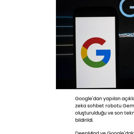
Google'dan yapılan açık
zeka sohbet robotu Gemini
oluşturulduğu ve son tek
bildirildi.
DeepMind ve Google'daki d