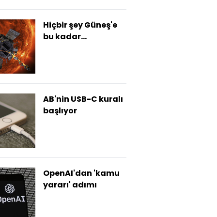
Hiçbir şey Güneş'e
bu kadar
yaklaşmamıştı!
AB'nin USB-C kuralı
başlıyor
OpenAI'dan 'kamu
yararı' adımı