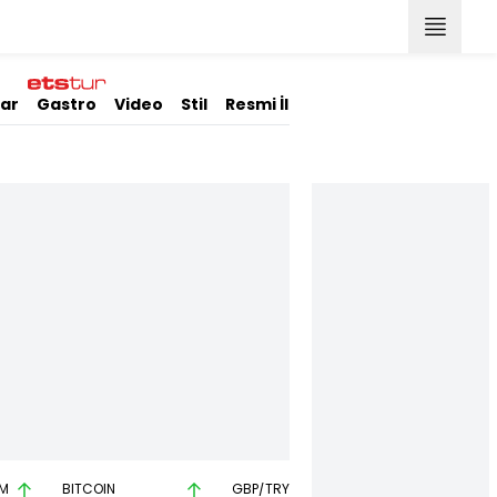
lar
Gastro
Video
Stil
Resmi İlanlar
M
BITCOIN
GBP/TRY
EUR/USD