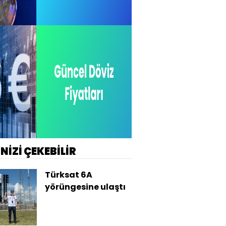
İNİZİ ÇEKEBİLİR
Türksat 6A
yörüngesine ulaştı