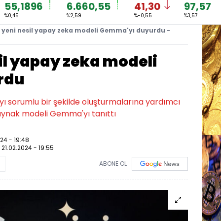
55,1896
6.660,55
41,30
97,57
%0,45
%2,59
%-0,55
%3,57
 yeni nesil yapay zeka modeli Gemma'yı duyurdu -
il yapay zeka modeli
rdu
ayı sorumlu bir şekilde oluşturmalarına yardımcı
kaynak modeli Gemma'yı tanıttı
024 - 19:48
:
21.02.2024 - 19:55
ABONE OL