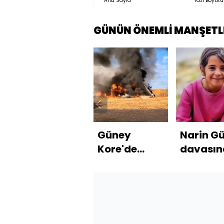
Ana Sayfa
Yazı Boyutu
GÜNÜN ÖNEMLİ MANŞETL
Güney
Narin G
Kore'de
davasın
uçak kazası
karar