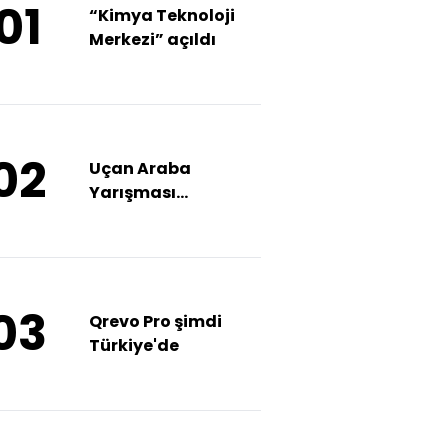
01
“Kimya Teknoloji
Merkezi” açıldı
02
Uçan Araba
Yarışması
TEKNOFEST'te
03
Qrevo Pro şimdi
Türkiye'de