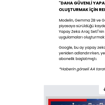
"DAHA GÜVENLİ YAP
OLUŞTURMAK İÇİN RE
Modelin, Gemma 2B ve G
piyasaya sürüldüğü kayd
Yapay Zeka Araç Seti"ni
uygulamaları oluşturmak i
Google, bu ay yapay zeka
yeniden adlandırırken, ye
abonelik başlatmıştı.
*Haberin görseli AA taraf