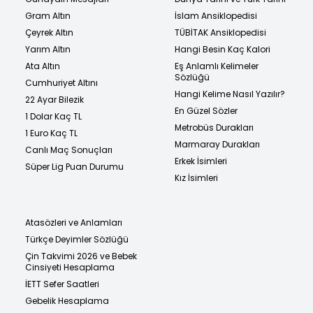
Gram Altın
İslam Ansiklopedisi
Çeyrek Altın
TÜBİTAK Ansiklopedisi
Yarım Altın
Hangi Besin Kaç Kalori
Ata Altın
Eş Anlamlı Kelimeler
Sözlüğü
Cumhuriyet Altını
Hangi Kelime Nasıl Yazılır?
22 Ayar Bilezik
En Güzel Sözler
1 Dolar Kaç TL
Metrobüs Durakları
1 Euro Kaç TL
Marmaray Durakları
Canlı Maç Sonuçları
Erkek İsimleri
Süper Lig Puan Durumu
Kız İsimleri
Atasözleri ve Anlamları
Türkçe Deyimler Sözlüğü
Çin Takvimi 2026 ve Bebek
Cinsiyeti Hesaplama
İETT Sefer Saatleri
Gebelik Hesaplama