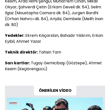
Kesim, Arda Hilmi Şengül, Muharrem Cinan, Mikail
Okyar, Şahverdi Çetin (Erkam Develi dk. 64), Selim
Ilgaz (Moustapha Camara dk. 84), Jurgen Bardhi
(Orhan Nahırcı dk. 84), Ariyibi, Dembele (Melih İnan
dk. 80)
Yedekler:
Ekrem Kılıçarslan, Bahadır Yıldırım, Erkan
Eyibil, Ahmet Yazar
Teknik direktör:
Tahsin Tam
Sarı kartlar:
Tugay Gemicibaşı (Göztepe), Ahmet
Kesim (Keçiörengücü)
ÖNERİLEN VİDEO