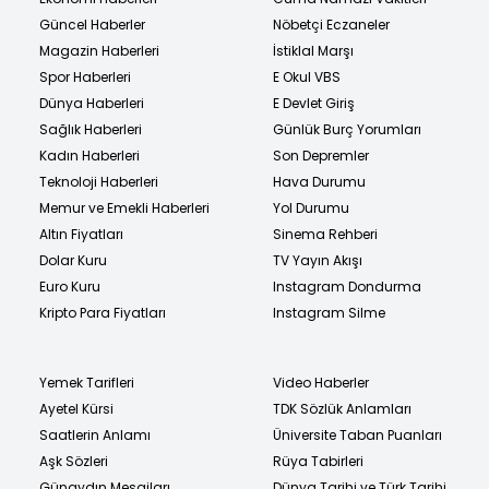
Güncel Haberler
Nöbetçi Eczaneler
Magazin Haberleri
İstiklal Marşı
Spor Haberleri
E Okul VBS
Dünya Haberleri
E Devlet Giriş
Sağlık Haberleri
Günlük Burç Yorumları
Kadın Haberleri
Son Depremler
Teknoloji Haberleri
Hava Durumu
Memur ve Emekli Haberleri
Yol Durumu
Altın Fiyatları
Sinema Rehberi
Dolar Kuru
TV Yayın Akışı
Euro Kuru
Instagram Dondurma
Kripto Para Fiyatları
Instagram Silme
Yemek Tarifleri
Video Haberler
Ayetel Kürsi
TDK Sözlük Anlamları
Saatlerin Anlamı
Üniversite Taban Puanları
Aşk Sözleri
Rüya Tabirleri
Günaydın Mesajları
Dünya Tarihi ve Türk Tarihi