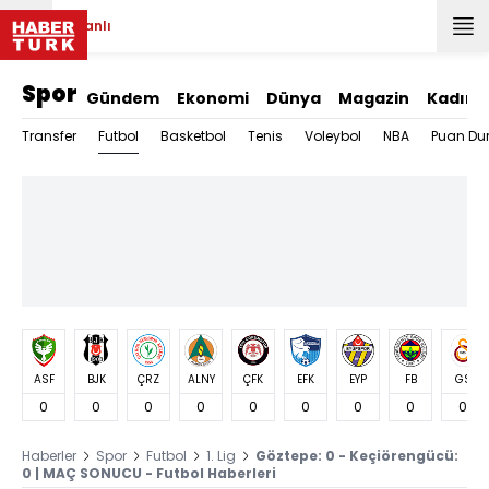
Canlı
Spor
Gündem
Ekonomi
Dünya
Magazin
Kadın
Futbol
Transfer
Basketbol
Tenis
Voleybol
NBA
Puan Du
ASF
BJK
ÇRZ
ALNY
ÇFK
EFK
EYP
FB
GS
0
0
0
0
0
0
0
0
0
Haberler
Spor
Futbol
1. Lig
Göztepe: 0 - Keçiörengücü:
0 | MAÇ SONUCU - Futbol Haberleri