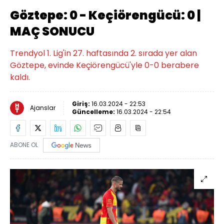
Göztepe: 0 - Keçiörengücü: 0 |
MAÇ SONUCU
Trendyol 1. Lig'in 27. haftasında 2. sırada yer alan
Göztepe, evinde Keçiörengücü'yle 0-0 berabere
kaldı.
Giriş:
16.03.2024 - 22:53
Ajanslar
Güncelleme:
16.03.2024 - 22:54
ABONE OL